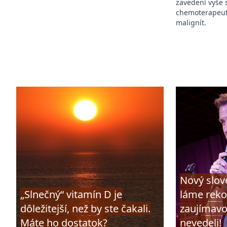
zavedení vyše 
chemoterapeuti
malignít.
Nový slov
„Slnečný“ vitamín D je
láme reko
dôležitejší, než by ste čakali.
zaujímavo
Máte ho dostatok?
nevedeli!