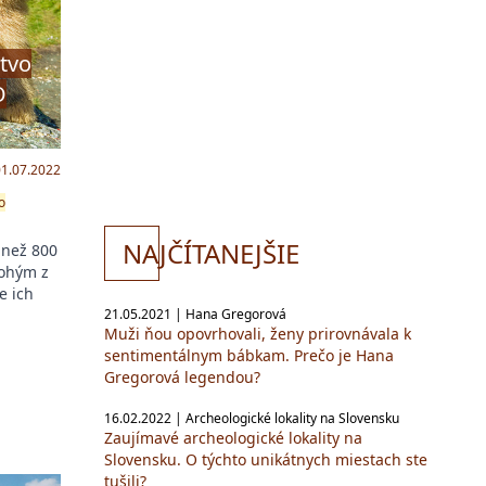
tvo
O
01.07.2022
zo
NA
JČÍTANEJŠIE
 než 800
nohým z
e ich
21.05.2021 | Hana Gregorová
Muži ňou opovrhovali, ženy prirovnávala k
sentimentálnym bábkam. Prečo je Hana
Gregorová legendou?
16.02.2022 | Archeologické lokality na Slovensku
Zaujímavé archeologické lokality na
Slovensku. O týchto unikátnych miestach ste
tušili?