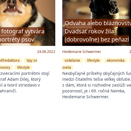
Odvaha alebo bláznovst
 fotograf vytvára
Dvadsať rokov žila
portréty psov
(dobrovoľne) bez peňazí
24.06.2022
Heidemarie Schwermer
séfredaktora
tipy zo
vzdelanie
lifestyle
ekonomika
hovory
lifestyle
sveta
vieracími portrétmi stojí
Neobyčajné príbehy obyčajných ľud
raf Adam Dilej, ktorý
medzi čitateľmi tešia veľkej obľube
l a tvoril striedavo v
z dám, ktorá si rozhodne zaslúži v
zahraničí.
pozornosť, je i 69. ročná Nemka,
Heidemarie Schwermer.