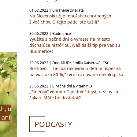
?
01.07.2022 | Chránené zvieratá
Na Slovensku žije množstvo chránených
živočíchov. O tejto pätici ste tušili?
30.06.2022 | Budmerice
Využite slnečné dni a vyrazte na miesto
dýchajúce históriou. Náš ďalší tip pre vás sú
Budmerice!
29.06.2022 | Doc. MUDr. Emília Kaiserová, CSc.
Rozhovor: "Liečba rakoviny u detí je úspešná
na viac ako 80 %," tvrdí uznávaná onkologička
28.06.2022 | Slnečné dni a vitamín D
„Slnečný“ vitamín D je dôležitejší, než by ste
čakali. Máte ho dostatok?
h, o
 ani
PO
DCASTY