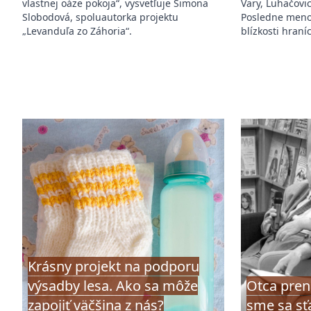
vlastnej oáze pokoja“, vysvetľuje Simona
Vary, Luhačovi
Slobodová, spoluautorka projektu
Posledne meno
„Levanduľa zo Záhoria“.
blízkosti hran
Krásny projekt na podporu
výsadby lesa. Ako sa môže
Otca prena
zapojiť väčšina z nás?
sme sa sť