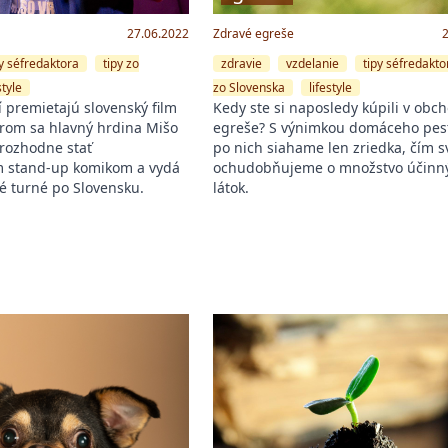
27.06.2022
Zdravé egreše
py séfredaktora
tipy zo
zdravie
vzdelanie
tipy séfredakto
style
zo Slovenska
lifestyle
í premietajú slovenský film
Kedy ste si naposledy kúpili v obc
orom sa hlavný hrdina Mišo
egreše? S výnimkou domáceho pes
 rozhodne stať
po nich siahame len zriedka, čím sv
m stand-up komikom a vydá
ochudobňujeme o množstvo účinn
vé turné po Slovensku.
látok.