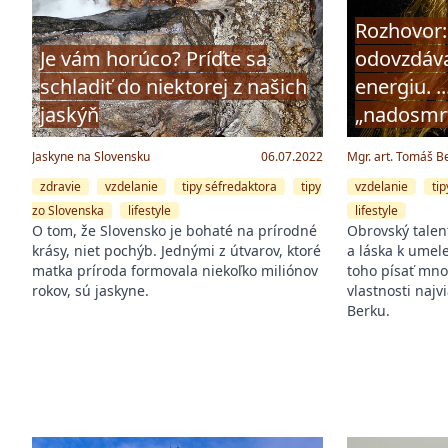
Rozhovor
Je vám horúco? Príďte sa
odovzdáva
schladiť do niektorej z našich
energiu. .
jaskýň
„nadosmr
Jaskyne na Slovensku
06.07.2022
Mgr. art. Tomáš B
zdravie
vzdelanie
tipy séfredaktora
tipy
vzdelanie
ti
zo Slovenska
lifestyle
lifestyle
O tom, že Slovensko je bohaté na prírodné
Obrovský tale
krásy, niet pochýb. Jednými z útvarov, ktoré
a láska k umel
matka príroda formovala niekoľko miliónov
toho písať mno
rokov, sú jaskyne.
vlastnosti naj
Berku.