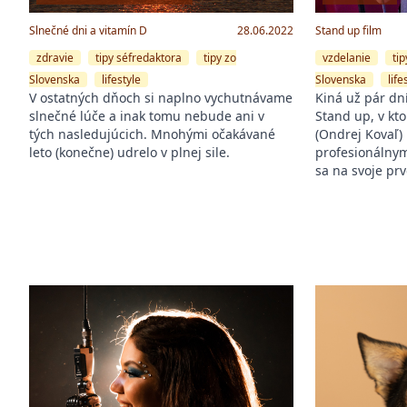
Slnečné dni a vitamín D
28.06.2022
Stand up film
zdravie
tipy séfredaktora
tipy zo
vzdelanie
ti
Slovenska
lifestyle
Slovenska
life
V ostatných dňoch si naplno vychutnávame
Kiná už pár dn
slnečné lúče a inak tomu nebude ani v
Stand up, v kt
tých nasledujúcich. Mnohými očakávané
(Ondrej Kovaľ)
leto (konečne) udrelo v plnej sile.
profesionálny
sa na svoje pr