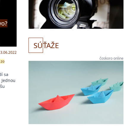
vo?
SÚ
ŤAŽE
23.06.2022
čoskoro online
zo
í sa
. Jednou
ašu