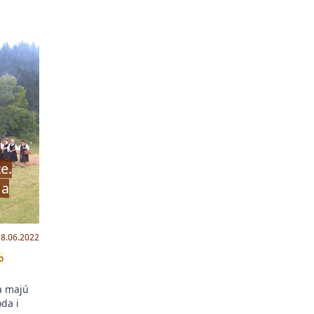
a
e.
 a
18.06.2022
zo
na majú
oda i