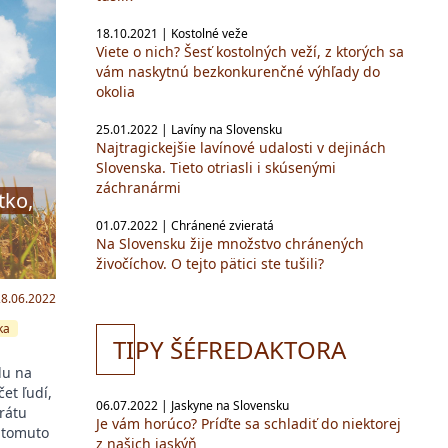
18.10.2021 | Kostolné veže
Viete o nich? Šesť kostolných veží, z ktorých sa
vám naskytnú bezkonkurenčné výhľady do
okolia
25.01.2022 | Lavíny na Slovensku
Najtragickejšie lavínové udalosti v dejinách
Slovenska. Tieto otriasli i skúsenými
záchranármi
tko,
01.07.2022 | Chránené zvieratá
Na Slovensku žije množstvo chránených
živočíchov. O tejto pätici ste tušili?
28.06.2022
ka
TI
PY ŠÉFREDAKTORA
du na
et ľudí,
06.07.2022 | Jaskyne na Slovensku
rátu
Je vám horúco? Príďte sa schladiť do niektorej
i tomuto
z našich jaskýň