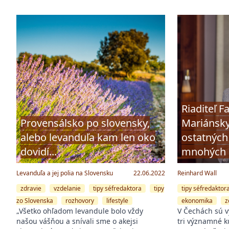
Riaditeľ F
Provensálsko po slovensky,
Mariánsky
alebo levanduľa kam len oko
ostatných 
dovidí...
mnohých 
Levanduľa a jej polia na Slovensku
22.06.2022
Reinhard Wall
zdravie
vzdelanie
tipy séfredaktora
tipy
tipy séfredaktor
zo Slovenska
rozhovory
lifestyle
ekonomika
z
„Všetko ohľadom levandule bolo vždy
V Čechách sú 
našou vášňou a snívali sme o akejsi
tri významné kú