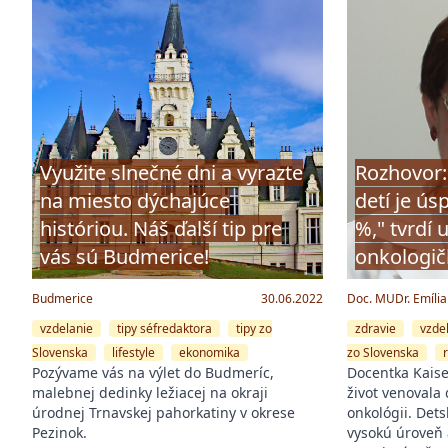
Využite slnečné dni a vyrazte
Rozhovor:
na miesto dýchajúce
detí je ús
históriou. Náš ďalší tip pre
%," tvrdí
vás sú Budmerice!
onkologič
Budmerice
30.06.2022
Doc. MUDr. Emília
vzdelanie
tipy séfredaktora
tipy zo
zdravie
vzde
Slovenska
lifestyle
ekonomika
zo Slovenska
Pozývame vás na výlet do Budmeríc,
Docentka Kaiser
malebnej dedinky ležiacej na okraji
život venovala 
úrodnej Trnavskej pahorkatiny v okrese
onkológii. Det
Pezinok.
vysokú úroveň 