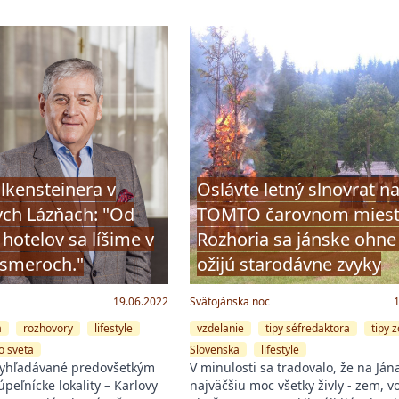
alkensteinera v
Oslávte letný slnovrat n
ch Lázňach: "Od
TOMTO čarovnom miest
hotelov sa líšime v
Rozhoria sa jánske ohne
smeroch."
ožijú starodávne zvyky
19.06.2022
Svätojánska noc
a
rozhovory
lifestyle
vzdelanie
tipy séfredaktora
tipy 
o sveta
Slovenska
lifestyle
vyhľadávané predovšetkým
V minulosti sa tradovalo, že na Já
peľnícke lokality – Karlovy
najväčšiu moc všetky živly - zem, v