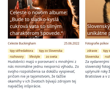
Celeste o novom albume:
„Bude to sladko-kyslá
cukrová vata so silným
Slovenský
charakterom spovede.“
unikátne 
Celeste Buckingham
25.06.2022
Fotografie psíkov
tipy séfredaktora
tipy zo Slovenska
zdravie
tipy 
rozhovory
lifestyle
zo sveta
Slovenska
roz
Hudobníci majú v porovnaní s mnohými z
Za vydarenými z
nás minimálne jednu nespornú výhodu. Zo
slovenský fotog
svojho rozpoloženia sa dokážu vyspievať,
uplynulé roky ži
pričom nie je tajomstvom, že ťažšie
Bratislave a v 
okamihy v ich životoch bývajú zdrojom tej
najväčšej inšpirácie.