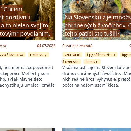
: "Chcem
ť pozitívnu
Na Slovensku žije množs
..a to nielen svojím
chránených živočíchov. 
ťovým“ povolaním."
tejto pätici ste tušili?
erka
04.07.2022
Chránené zvieratá
py zo Slovenska
rozhovory
vzdelanie
tipy séfredaktora
tipy 
Slovenska
lifestyle
nt, nesmierna zodpovednosť
V súčasnosti žije na Slovensku viac
eckej práci. Mohla by som
druhov chránených živočíchov. M
ho, avšak hlavne tieto
nich reálne hrozí vyhynutie, pretož
viac vystihujú umelca Tomáša
počet na našom území klesá.