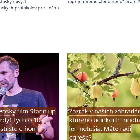
stovky nových
nepríjemnému „fenoménu“ brániť
ckých protokolov pre liečbu
enský film Stand up
Zázrak v našich záhradác
rdy! Týchto 10
ktorého účinkoch mnohí
stí ste o ňom
len netušia. Máte radi
egreše?