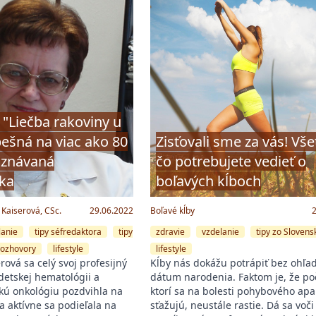
 "Liečba rakoviny u
pešná na viac ako 80
Zisťovali sme za vás! Vše
 uznávaná
čo potrebujete vedieť o
ka
boľavých kĺboch
 Kaiserová, CSc.
29.06.2022
Boľavé kĺby
lanie
tipy séfredaktora
tipy
zdravie
vzdelanie
tipy zo Slovens
rozhovory
lifestyle
lifestyle
ová sa celý svoj profesijný
Kĺby nás dokážu potrápiť bez ohľa
detskej hematológii a
dátum narodenia. Faktom je, že poč
skú onkológiu pozdvihla na
ktorí sa na bolesti pohybového apa
a aktívne sa podieľala na
sťažujú, neustále rastie. Dá sa voč