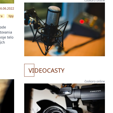
čoskoro online
26.06.2022
ra
tipy
hode
tovania
oje telo
ých
VI
DEOCASTY
čoskoro online