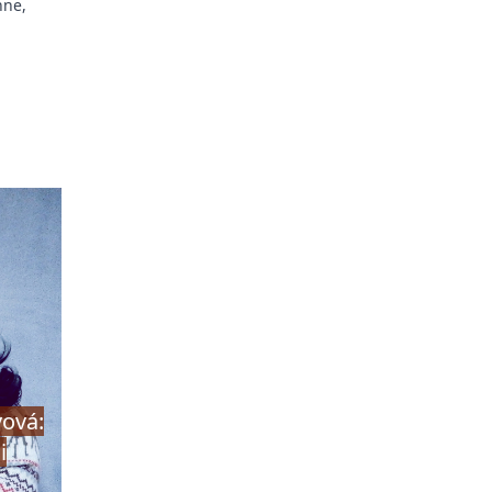
hne,
vová:
i