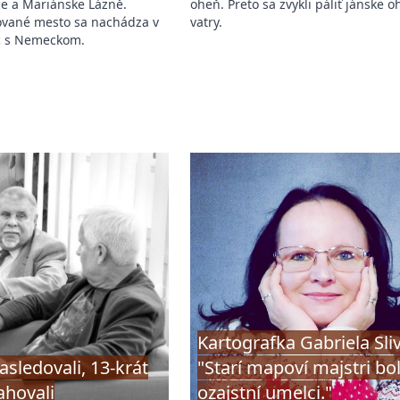
ce a Mariánske Lázně.
oheň. Preto sa zvykli páliť jánske o
vané mesto sa nachádza v
vatry.
íc s Nemeckom.
Kartografka Gabriela Sli
sledovali, 13-krát
"Starí mapoví majstri bol
ahovali
ozajstní umelci."