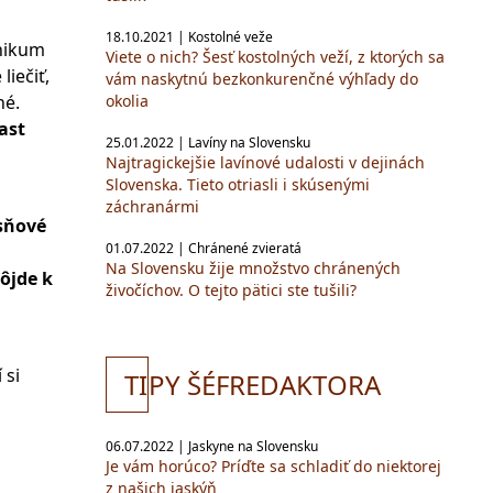
18.10.2021 | Kostolné veže
inikum
Viete o nich? Šesť kostolných veží, z ktorých sa
iečiť,
vám naskytnú bezkonkurenčné výhľady do
okolia
né.
ast
25.01.2022 | Lavíny na Slovensku
Najtragickejšie lavínové udalosti v dejinách
Slovenska. Tieto otriasli i skúsenými
záchranármi
esňové
01.07.2022 | Chránené zvieratá
Na Slovensku žije množstvo chránených
ôjde k
živočíchov. O tejto pätici ste tušili?
 si
TI
PY ŠÉFREDAKTORA
06.07.2022 | Jaskyne na Slovensku
Je vám horúco? Príďte sa schladiť do niektorej
z našich jaskýň