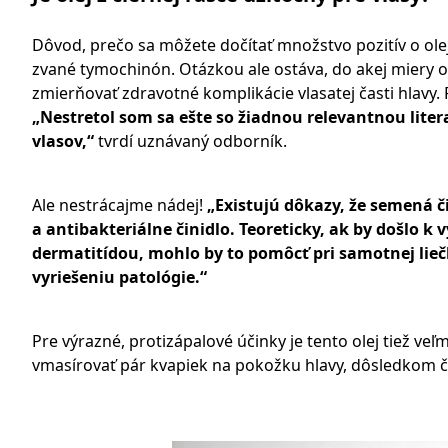
Dôvod, prečo sa môžete dočítať množstvo pozitív o olej
zvané tymochinón. Otázkou ale ostáva, do akej miery ol
zmierňovať zdravotné komplikácie vlasatej časti hlavy
„Nestretol som sa ešte so žiadnou relevantnou liter
vlasov,“
tvrdí uznávaný odborník.
Ale nestrácajme nádej!
„Existujú dôkazy, že semená č
a antibakteriálne činidlo. Teoreticky, ak by došlo 
dermatitídou, mohlo by to pomôcť pri samotnej liečb
vyriešeniu patológie.“
Pre výrazné, protizápalové účinky je tento olej tiež ve
vmasírovať pár kvapiek na pokožku hlavy, dôsledkom č