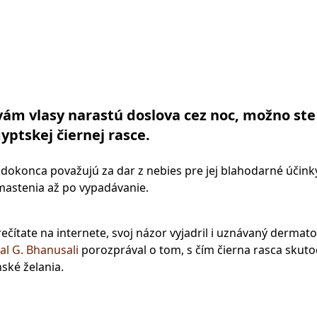
vám vlasy narastú doslova cez noc, možno ste
yptskej čiernej rasce.
u dokonca považujú za dar z nebies pre jej blahodarné účink
mastenia až po vypadávanie.
rečítate na internete, svoj názor vyjadril i uznávaný dermato
al G. Bhanusali
porozprával o tom, s čím čierna rasca skut
ské želania.