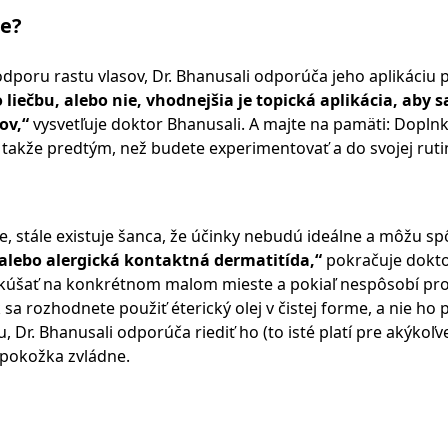
ce?
odporu rastu vlasov, Dr. Bhanusali odporúča jeho aplikáciu
o liečbu, alebo nie, vhodnejšia je topická aplikácia, aby s
ov,“
vysvetľuje doktor Bhanusali. A majte na pamäti: Dopln
v, takže predtým, než budete experimentovať a do svojej ruti
lne, stále existuje šanca, že účinky nebudú ideálne a môžu sp
alebo alergická kontaktná dermatitída,“
pokračuje dokt
vyskúšať na konkrétnom malom mieste a pokiaľ nespôsobí pr
sa rozhodnete použiť éterický olej v čistej forme, a nie ho 
r. Bhanusali odporúča riediť ho (to isté platí pre akýkoľve
 pokožka zvládne.