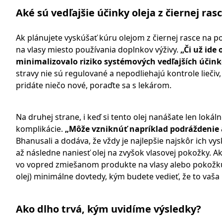
Aké sú vedľajšie účinky oleja z čiernej ras
Ak plánujete vyskúšať kúru olejom z čiernej rasce na p
na vlasy miesto používania doplnkov výživy.
„Či už ide 
minimalizovalo riziko systémových vedľajších účink
stravy nie sú regulované a nepodliehajú kontrole lieči
pridáte niečo nové, poraďte sa s lekárom.
Na druhej strane, i keď si tento olej nanášate len loká
komplikácie.
„Môže vzniknúť napríklad podráždenie 
Bhanusali a dodáva, že vždy je najlepšie najskôr ich 
až následne naniesť olej na zvyšok vlasovej pokožky. Ak 
vo vopred zmiešanom produkte na vlasy alebo pokožku, D
olej) minimálne dovtedy, kým budete vedieť, že to vaša
Ako dlho trvá, kým uvidíme výsledky?