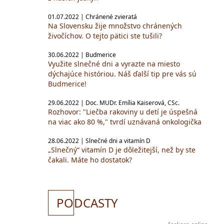
01.07.2022 | Chránené zvieratá
Na Slovensku žije množstvo chránených
živočíchov. O tejto pätici ste tušili?
30.06.2022 | Budmerice
Využite slnečné dni a vyrazte na miesto
dýchajúce históriou. Náš ďalší tip pre vás sú
Budmerice!
29.06.2022 | Doc. MUDr. Emília Kaiserová, CSc.
Rozhovor: "Liečba rakoviny u detí je úspešná
na viac ako 80 %," tvrdí uznávaná onkologička
28.06.2022 | Slnečné dni a vitamín D
„Slnečný“ vitamín D je dôležitejší, než by ste
čakali. Máte ho dostatok?
PO
DCASTY