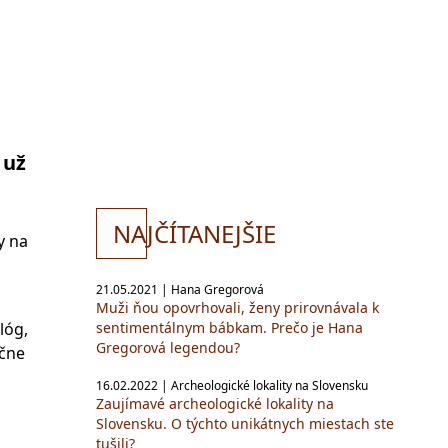
 už
NA
JČÍTANEJŠIE
y na
21.05.2021 | Hana Gregorová
Muži ňou opovrhovali, ženy prirovnávala k
sentimentálnym bábkam. Prečo je Hana
lóg,
Gregorová legendou?
očne
16.02.2022 | Archeologické lokality na Slovensku
Zaujímavé archeologické lokality na
Slovensku. O týchto unikátnych miestach ste
tušili?