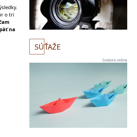
ýsledky.
 o tri
účam
späť na
SÚ
ŤAŽE
čoskoro online