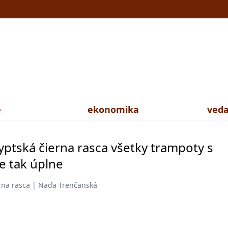
e
ekonomika
veda
gyptská čierna rasca všetky trampoty s
e tak úplne
erna rasca | Naďa Trenčanská