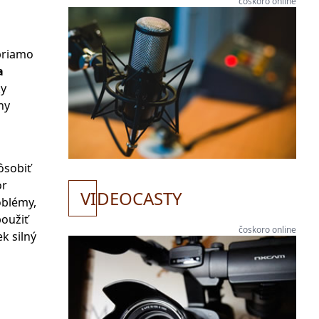
čoskoro online
 priamo
a
ky
ny
ôsobiť
or
VI
DEOCASTY
oblémy,
použiť
čoskoro online
k silný