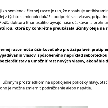
i zo semienok čiernej rasce je ten, že obsahuje antihistam
ej z týchto semienok dokáže podporiť rast vlasov, prípadne l
. Podľa doktora Bhanusaliho bývajú naše očakávania prehna
atúrou, ktorá by konkrétne preukázala účinky oleja na r
iernej rasce môžu účinkovať ako protizápalové, protipl
k vypadávaniu vlasov, spôsobeného napríklad seboroickou
e zlepšiť stav a umožniť rast nových vlasov, akonáhle d
ľmi účinným prostriedkom na upokojenie pokožky hlavy. Stačí
oho je možné zmierniť podráždenie alebo napätie.