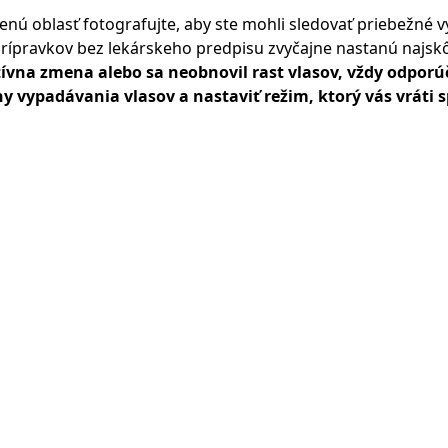
ešenú oblasť fotografujte, aby ste mohli sledovať priebežné v
rípravkov bez lekárskeho predpisu zvyčajne nastanú najskôr
ívna zmena alebo sa neobnovil rast vlasov, vždy odpor
y vypadávania vlasov a nastaviť režim, ktorý vás vráti 