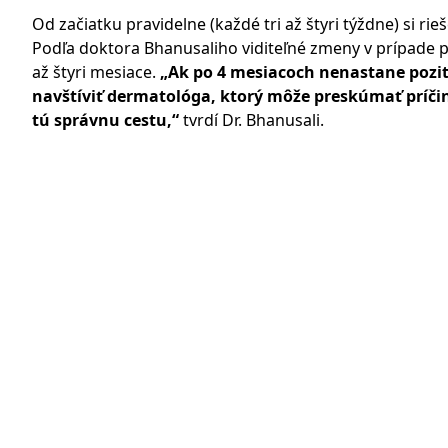
Od začiatku pravidelne (každé tri až štyri týždne) si ri
Podľa doktora Bhanusaliho viditeľné zmeny v prípade p
až štyri mesiace.
„Ak po 4 mesiacoch nenastane pozit
navštíviť dermatológa, ktorý môže preskúmať príčin
tú správnu cestu,“
tvrdí Dr. Bhanusali.