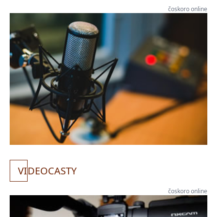
čoskoro online
VI
DEOCASTY
čoskoro online