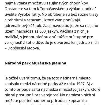
najmä vďaka množstvu zaujímavých chodníkov.
Dostanete sa tam k Tomášovskému výhľadu, odkiaľ
uvidíte Vysoké Tatry. No obľúbené sú tiež rôzne trasy
s rebríkmi a reťazami, ktoré vám ponúkajú
adrenalínový zážitok. Zaujímavosťou je, že sa na jeho
území nachádza až 600 jaskýň. Väčšina z nich je
maličká, s jednou sieňou a sú ťažšie prístupné pre
verejnosť. Z toho dôvodu je otvorená len jedna z nich
– Dobšinská ľadová.
Národný park Muránska planina
Je ťažké uveriť tomu, že sa toto nádherné miesto
zapísalo medzi národné parky až v roku 1997. Aj v
tomto prípade sa tu nachádza množstvo jaskýň, ktoré
nie sú prístupné pre verejnosť. No namiesto nich si
môžete pozrieť nádhernú prírodu s kopcami a