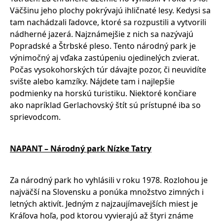
Väčšinu jeho plochy pokrývajú ihličnaté lesy. Kedysi sa
tam nachádzali ľadovce, ktoré sa rozpustili a vytvorili
nádherné jazerá. Najznámejšie z nich sa nazývajú
Popradské a Štrbské pleso. Tento národný park je
výnimočný aj vďaka zastúpeniu ojedinelých zvierat.
Počas vysokohorských túr dávajte pozor, či neuvidíte
svište alebo kamzíky. Nájdete tam i najlepšie
podmienky na horskú turistiku. Niektoré končiare
ako napríklad Gerlachovský štít sú prístupné iba so
sprievodcom.
NAPANT – Národný park Nízke Tatry
Za národný park ho vyhlásili v roku 1978. Rozlohou je
najväčší na Slovensku a ponúka množstvo zimných i
letných aktivít. Jedným z najzaujímavejších miest je
Kráľova hoľa, pod ktorou vyvierajú až štyri známe