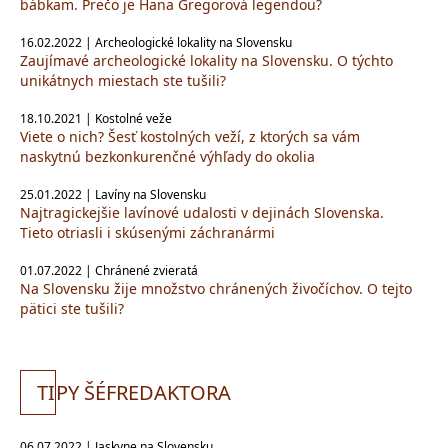
bábkam. Prečo je Hana Gregorová legendou?
16.02.2022 | Archeologické lokality na Slovensku
Zaujímavé archeologické lokality na Slovensku. O týchto
unikátnych miestach ste tušili?
18.10.2021 | Kostolné veže
Viete o nich? Šesť kostolných veží, z ktorých sa vám
naskytnú bezkonkurenčné výhľady do okolia
25.01.2022 | Lavíny na Slovensku
Najtragickejšie lavínové udalosti v dejinách Slovenska.
Tieto otriasli i skúsenými záchranármi
01.07.2022 | Chránené zvieratá
Na Slovensku žije množstvo chránených živočíchov. O tejto
pätici ste tušili?
TI
PY ŠÉFREDAKTORA
06.07.2022 | Jaskyne na Slovensku