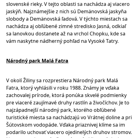
slovenské rieky. V tejto oblasti sa nachádza aj viacero
jaskýň. Najznámejšie z nich sú Demänovská jaskyňa
slobody a Demänovská ľadová. V týchto miestach sa
nachádza aj obľúbené zimné stredisko Jasná, odkiaľ
sa lanovkou dostanete až na vrchol Chopku, kde sa
vám naskytne nádherný pohľad na Vysoké Tatry.
Národný park Malá Fatra
V okolí Žiliny sa rozprestiera Národný park Malá
Fatra, ktorý vyhlásili v roku 1988. Známy je vďaka
zachovalej prírode, ktorá ponúka skvelé podmienky
pre viaceré zaujímavé druhy rastlín a živočíchov. Je to
najzápadnejší národný park, ktorého obľúbené
turistické miesta sa nachádzajú vo Vrátnej doline a pri
Šútovskom vodopáde. Vďaka priaznivej klíme sa im
podarilo uchovať viacero ojedinelých druhov stromov.