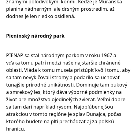
známymi polodivokými koňmi. Keďže je Muránska
planina nádherným, ale drsným prostredím, až
dodnes je len riedko osídlená.
Pieninský národný park
PIENAP sa stal národným parkom v roku 1967 a
vďaka tomu patrí medzi naše najstaršie chránené
oblasti. Vláda k tomu musela pristúpiť kvôli tomu, aby
sa tam nevyklčovali stromy a podarilo sa uchovať
tunajšie prírodné unikátnosti. Dominuje tam bukový
a smrekový les, ktorý dáva výborné podmienky na
život pre množstvo ojedinelých zvierat. Veľmi dobre
sa tam darí napríklad rysom. Najobľúbenejšou
atrakciou v tomto regióne je splav Dunajca, počas
ktorého budete na plti prechádzať aj za poľskú
hranicu.