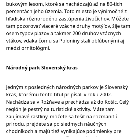
bukovým lesom, ktoré sa nachádzajú až na 80-tich
percentách jeho územia. Toto miesto je výnimočné z
hľadiska rôznorodého zastúpenia živočíchov. Môžete
tam pozorovať viaceré vzácne druhy motýľov, žije tam
osem typov plazov a takmer 200 druhov vzácnych
vtákov, vďaka čomu sa Poloniny stali obľúbenými aj
medzi ornitológmi.
Národný park Slovenský kras
Jedným z posledných národných parkov je Slovenský
kras, ktorému tento titul pripísali v roku 2002.
Nachádza sa v Rožňave a prechádza až do Košíc. Celý
región je pestrý na turistické aktivity. Máte tam
zaujímavé rastliny, môžete sa tešiť na rozmanitú
prírodu, prejdete sa po siedmych náučných
chodníkoch a majú tiež vynikajúce podmienky pre