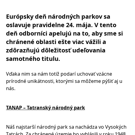
Európsky deň národných parkov sa
oslavuje pravidelne 24. mája. V tento
deň odborníci apelujú na to, aby sme si
chránené oblasti ešte viac vážili a
zdôrazňujú dôležitosť udeľovania
samotného titulu.
Vďaka nim sa nám totiž podarí uchovať vzácne
prírodné unikátnosti, ktorými sa môžeme pýšiť aj u
nás.
TANAP – Tatranský národný park
Náš najstarší národný park sa nachádza vo Vysokých
Tatrách. Za chránené územie ho vyhlásili v roku 1948.