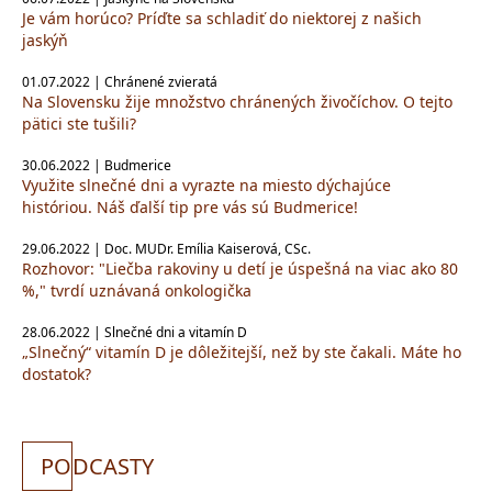
Je vám horúco? Príďte sa schladiť do niektorej z našich
jaskýň
01.07.2022 | Chránené zvieratá
Na Slovensku žije množstvo chránených živočíchov. O tejto
pätici ste tušili?
30.06.2022 | Budmerice
Využite slnečné dni a vyrazte na miesto dýchajúce
históriou. Náš ďalší tip pre vás sú Budmerice!
29.06.2022 | Doc. MUDr. Emília Kaiserová, CSc.
Rozhovor: "Liečba rakoviny u detí je úspešná na viac ako 80
%," tvrdí uznávaná onkologička
28.06.2022 | Slnečné dni a vitamín D
„Slnečný“ vitamín D je dôležitejší, než by ste čakali. Máte ho
dostatok?
PO
DCASTY