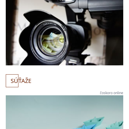
SÚ
ŤAŽE
čoskoro online