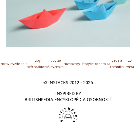
tipy
tipy zo
veda a
zo
zdravie
vzdelanie
rozhovory
lifestyle
ekonomika
séfredaktora
Slovenska
technika
sveta
© INSTACKS 2012 - 2026
INSPIRED BY
BRITISHPEDIA ENCYKLOPÉDIA OSOBNOSTÍ