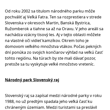
Od roku 2002 sa titulom národného parku môže
pochváliť aj Veľká Fatra. Ten sa rozprestiera v strede
Slovenska v okresoch Martin, Banská Bystrica,
Ružomberok a tiahne sa až na Oravu. V jeho areáli sa
nachádza vzácny tisový les. Aj v tejto oblasti môžete
na vlastné oči vidieť kamzíkov. Okrem toho je
domovom veľkého množstva vtákov. Počas pekných
dní ponúka zo svojich končiarov výhľad na veľkú časť
tohto regiónu. Na túrach by ste mali dávať pozor,
pretože sa tu vyskytuje veľké množstvo vreteníc.
Národný park Slovenský raj
Slovenský raj sa zapísal medzi národné parky v roku
1988, no už predtým spadala jeho veľká časť ku
chráneným územiam. Medzi turistami sa preslávil