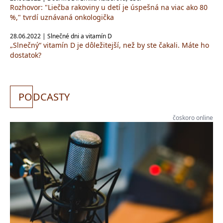
Rozhovor: "Liečba rakoviny u detí je úspešná na viac ako 80
%," tvrdí uznávaná onkologička
28.06.2022 | Slnečné dni a vitamín D
„Slnečný“ vitamín D je dôležitejší, než by ste čakali. Máte ho
dostatok?
PO
DCASTY
čoskoro online