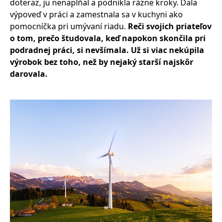
doteraz, ju nenapĺňal a podnikla rázne kroky. Dala
výpoveď v práci a zamestnala sa v kuchyni ako
pomocníčka pri umývaní riadu.
Reči svojich priateľov
o tom, prečo študovala, keď napokon skončila pri
podradnej práci, si nevšímala. Už si viac nekúpila
výrobok bez toho, než by nejaký starší najskôr
darovala.