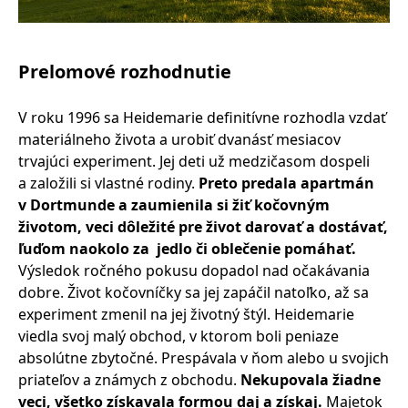
Prelomové rozhodnutie
V roku 1996 sa Heidemarie definitívne rozhodla vzdať
materiálneho života a urobiť dvanásť mesiacov
trvajúci experiment. Jej deti už medzičasom dospeli
a založili si vlastné rodiny.
Preto predala apartmán
v Dortmunde a zaumienila si žiť kočovným
životom, veci dôležité pre život darovať a dostávať,
ľuďom naokolo za jedlo či oblečenie pomáhať.
Výsledok ročného pokusu dopadol nad očakávania
dobre. Život kočovníčky sa jej zapáčil natoľko, až sa
experiment zmenil na jej životný štýl. Heidemarie
viedla svoj malý obchod, v ktorom boli peniaze
absolútne zbytočné. Prespávala v ňom alebo u svojich
priateľov a známych z obchodu.
Nekupovala žiadne
veci, všetko získavala formou daj a získaj.
Majetok