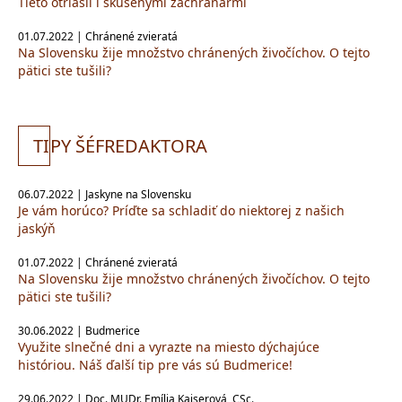
Tieto otriasli i skúsenými záchranármi
01.07.2022 | Chránené zvieratá
Na Slovensku žije množstvo chránených živočíchov. O tejto
pätici ste tušili?
TI
PY ŠÉFREDAKTORA
06.07.2022 | Jaskyne na Slovensku
Je vám horúco? Príďte sa schladiť do niektorej z našich
jaskýň
01.07.2022 | Chránené zvieratá
Na Slovensku žije množstvo chránených živočíchov. O tejto
pätici ste tušili?
30.06.2022 | Budmerice
Využite slnečné dni a vyrazte na miesto dýchajúce
históriou. Náš ďalší tip pre vás sú Budmerice!
29.06.2022 | Doc. MUDr. Emília Kaiserová, CSc.