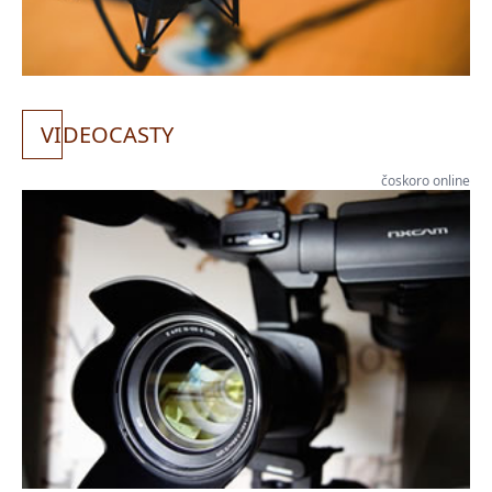
VI
DEOCASTY
čoskoro online