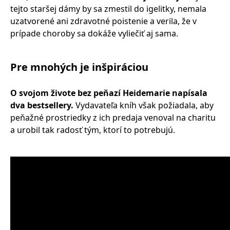
tejto staršej dámy by sa zmestil do igelitky, nemala
uzatvorené ani zdravotné poistenie a verila, že v
prípade choroby sa dokáže vyliečiť aj sama.
Pre mnohých je inšpiráciou
O svojom živote bez peňazí Heidemarie napísala
dva bestsellery.
Vydavateľa kníh však požiadala, aby
peňažné prostriedky z ich predaja venoval na charitu
a urobil tak radosť tým, ktorí to potrebujú.