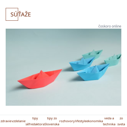
SÚ
ŤAŽE
čoskoro online
tipy
tipy zo
veda a
zo
zdravie
vzdelanie
rozhovory
lifestyle
ekonomika
séfredaktora
Slovenska
technika
sveta