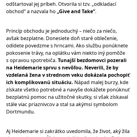
odštartoval jej príbeh. Otvorila si tzv. „odkladací
obchod“ a nazvala ho
„Give and Take“
.
Princíp obchodu je jednoduchý – niečo za niečo,
avšak bezplatne. Donesiete doň staré oblečenie,
odídete povedzme s hrncami. Ako službu ponúknete
pokosenie trávy, na oplátku vám niekto iný pomôže
s opravou spotrebiča.
Tunajší bezdomovci pozerali
na Heidemarie sprvu s nevôľou. Neverili, že by
vzdelaná žena v strednom veku dokázala pochopiť
ich komplikovanú situáciu.
Nápad malej burzy, kde
získate všetko potrebné a navyše dokážete ponúknuť
bezplatnú pomoc na užitočné skutky, si však získaval
stále viac priaznivcov a stal sa akýmsi symbolom
Dortmundu.
Aj Heidemarie si zakrátko uvedomila, že život, aký žila