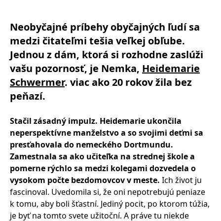
Neobyčajné príbehy obyčajných ľudí sa
medzi čitateľmi tešia veľkej obľube.
Jednou z dám, ktorá si rozhodne zaslúži
vašu pozornosť, je Nemka,
Heidemarie
Schwermer
. viac ako 20 rokov žila bez
peňazí.
Stačil zásadný impulz. Heidemarie ukončila
neperspektívne manželstvo a so svojimi deťmi sa
presťahovala do nemeckého Dortmundu.
Zamestnala sa ako učiteľka na strednej škole a
pomerne rýchlo sa medzi kolegami dozvedela o
vysokom počte bezdomovcov v meste.
Ich život ju
fascinoval. Uvedomila si, že oni nepotrebujú peniaze
k tomu, aby boli šťastní. Jediný pocit, po ktorom túžia,
je byť na tomto svete užitoční. A práve tu niekde