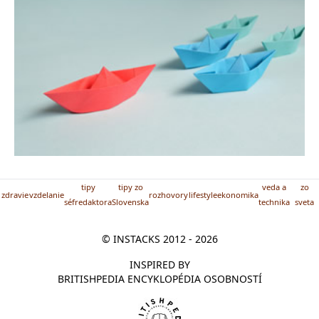
tipy
tipy zo
veda a
zo
zdravie
vzdelanie
rozhovory
lifestyle
ekonomika
séfredaktora
Slovenska
technika
sveta
© INSTACKS 2012 - 2026
INSPIRED BY
BRITISHPEDIA ENCYKLOPÉDIA OSOBNOSTÍ