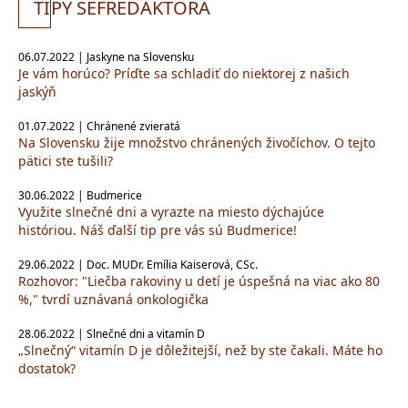
TI
PY ŠÉFREDAKTORA
06.07.2022 | Jaskyne na Slovensku
Je vám horúco? Príďte sa schladiť do niektorej z našich
jaskýň
01.07.2022 | Chránené zvieratá
Na Slovensku žije množstvo chránených živočíchov. O tejto
pätici ste tušili?
30.06.2022 | Budmerice
Využite slnečné dni a vyrazte na miesto dýchajúce
históriou. Náš ďalší tip pre vás sú Budmerice!
29.06.2022 | Doc. MUDr. Emília Kaiserová, CSc.
Rozhovor: "Liečba rakoviny u detí je úspešná na viac ako 80
%," tvrdí uznávaná onkologička
28.06.2022 | Slnečné dni a vitamín D
„Slnečný“ vitamín D je dôležitejší, než by ste čakali. Máte ho
dostatok?