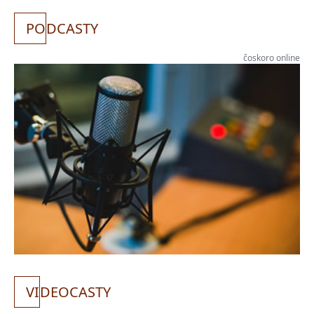
PO
DCASTY
čoskoro online
VI
DEOCASTY