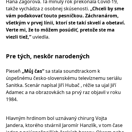
Hana Zagorová. Tá minulý rok prekonala Covid-19,
takže vychádza z osobnej skúsenosti.
„Chceli by sme
vám poďakovať touto pesničkou. Záchranárom,
všetkým v prvej línii, ktorí ste takí skvelí a obetaví.
Verte mi, že to môžem posúdiť, pretože ste ma
viezli tiež,“
uviedla.
Pre tých, neskôr narodených
Pieseň
„Můj čas“
sa stala soundtrackom k
úspešnému česko-slovenskému televíznemu seriálu
Sanitka. Scenár napísal Jiří Hubač , réžie sa ujal Jiří
Adamec a na obrazovkách sa prvý raz objavil v roku
1984.
Hlavným hrdinom bol uznávaný chirurg Vojta
Jandera, ktorého stvárnil Jaromír Hanzlík, v tom čase