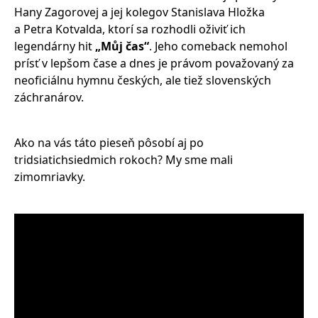
Hany Zagorovej a jej kolegov Stanislava Hložka
a Petra Kotvalda, ktorí sa rozhodli oživiť ich
legendárny hit
„Můj čas“
. Jeho comeback nemohol
prísť v lepšom čase a dnes je právom považovaný za
neoficiálnu hymnu českých, ale tiež slovenských
záchranárov.
Ako na vás táto pieseň pôsobí aj po
tridsiatichsiedmich rokoch? My sme mali
zimomriavky.