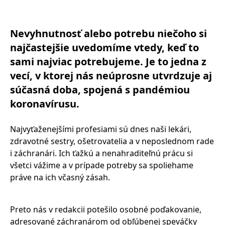
Nevyhnutnosť alebo potrebu niečoho si
najčastejšie uvedomíme vtedy, keď to
sami najviac potrebujeme. Je to jedna z
vecí, v ktorej nás neúprosne utvrdzuje aj
súčasná doba, spojená s pandémiou
koronavírusu.
Najvyťaženejšími profesiami sú dnes naši lekári,
zdravotné sestry, ošetrovatelia a v neposlednom rade
i záchranári. Ich ťažkú a nenahraditeľnú prácu si
všetci vážime a v prípade potreby sa spoliehame
práve na ich včasný zásah.
Preto nás v redakcii potešilo osobné poďakovanie,
adresované záchranárom od obľúbenej speváčky