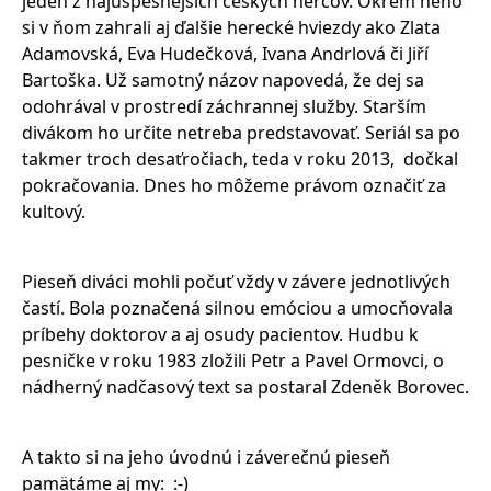
jeden z najúspešnejších českých hercov. Okrem neho
si v ňom zahrali aj ďalšie herecké hviezdy ako Zlata
Adamovská, Eva Hudečková, Ivana Andrlová či Jiří
Bartoška. Už samotný názov napovedá, že dej sa
odohrával v prostredí záchrannej služby. Starším
divákom ho určite netreba predstavovať. Seriál sa po
takmer troch desaťročiach, teda v roku 2013, dočkal
pokračovania. Dnes ho môžeme právom označiť za
kultový.
Pieseň diváci mohli počuť vždy v závere jednotlivých
častí. Bola poznačená silnou emóciou a umocňovala
príbehy doktorov a aj osudy pacientov. Hudbu k
pesničke v roku 1983 zložili Petr a Pavel Ormovci, o
nádherný nadčasový text sa postaral Zdeněk Borovec.
A takto si na jeho úvodnú i záverečnú pieseň
pamätáme aj my: :-)