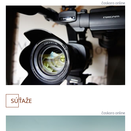
čoskoro online
SÚ
ŤAŽE
čoskoro online