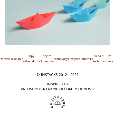
tipy
tipy zo
veda a
zo
zdravie
vzdelanie
rozhovory
lifestyle
ekonomika
séfredaktora
Slovenska
technika
sveta
© INSTACKS 2012 - 2026
INSPIRED BY
BRITISHPEDIA ENCYKLOPÉDIA OSOBNOSTÍ