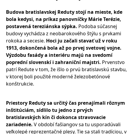
Budova bratislavskej Reduty stojí na mieste, kde
bola kedysi, na príkaz panovníčky Márie Terézie,
postavená tereziánska sýpka.
Podoba súčasnej
budovy vychádza z neobarokového štýlu s prvkami
rokoka a secesie.
Hoci ju začali stavať už v roku
1913, dokončená bola až po prvej svetovej vojne.
Výzdobu fasády a interiéru majú na svedomí
poprední slovenskí i zahraniční majstri.
Prvenstvo
patrí Redute v tom, že išlo o prvú bratislavskú stavbu,
v ktorej boli použité moderné železobetónové
konštrukcie.
Priestory Reduty sa určitý čas prenajímali rôznym
inštitúciám, sídlilo tu jedno z prvých
bratislavských kín či dokonca stravovacie
zariadenie.
V období fašiangov sa tu usporadúvali
veľkolepé reprezentačné plesy. Tie sa stali tradíciou, v