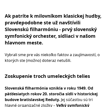
Ak patríte k milovníkom klasickej hudby,
pravdepodobne ste už navštívili
Slovenskú filharmóniu - prvý slovenský
symfonický orchester, sídliaci v našom
hlavnom meste.
Vybrali sme pre vás niekoľko faktov a zaujímavostí, o
ktorých ste (možno) doteraz netušili.
Zoskupenie troch umeleckých telies
Slovenská filharmónia vznikla v roku 1949. Od
päťdesiatych rokov 20. storočia sídli v historickej
budove bratislavskej Reduty.
Jej súčasťou sú tri
hlavné organizačné zložky –
Veľký symfonický