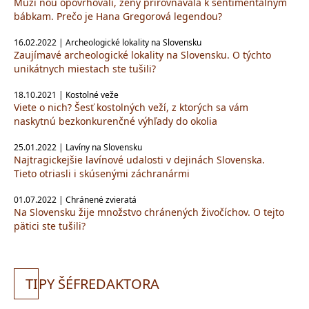
Muži ňou opovrhovali, ženy prirovnávala k sentimentálnym
bábkam. Prečo je Hana Gregorová legendou?
16.02.2022 | Archeologické lokality na Slovensku
Zaujímavé archeologické lokality na Slovensku. O týchto
unikátnych miestach ste tušili?
18.10.2021 | Kostolné veže
Viete o nich? Šesť kostolných veží, z ktorých sa vám
naskytnú bezkonkurenčné výhľady do okolia
25.01.2022 | Lavíny na Slovensku
Najtragickejšie lavínové udalosti v dejinách Slovenska.
Tieto otriasli i skúsenými záchranármi
01.07.2022 | Chránené zvieratá
Na Slovensku žije množstvo chránených živočíchov. O tejto
pätici ste tušili?
TI
PY ŠÉFREDAKTORA