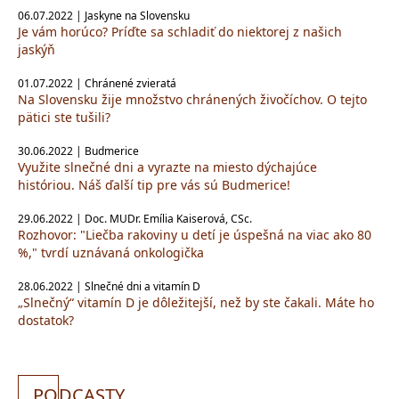
06.07.2022 | Jaskyne na Slovensku
Je vám horúco? Príďte sa schladiť do niektorej z našich
jaskýň
01.07.2022 | Chránené zvieratá
Na Slovensku žije množstvo chránených živočíchov. O tejto
pätici ste tušili?
30.06.2022 | Budmerice
Využite slnečné dni a vyrazte na miesto dýchajúce
históriou. Náš ďalší tip pre vás sú Budmerice!
29.06.2022 | Doc. MUDr. Emília Kaiserová, CSc.
Rozhovor: "Liečba rakoviny u detí je úspešná na viac ako 80
%," tvrdí uznávaná onkologička
28.06.2022 | Slnečné dni a vitamín D
„Slnečný“ vitamín D je dôležitejší, než by ste čakali. Máte ho
dostatok?
PO
DCASTY