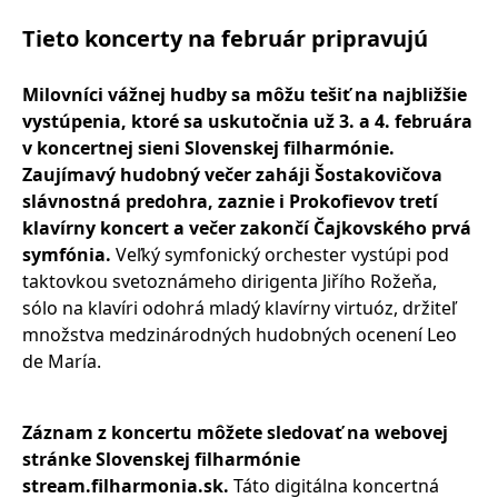
Tieto koncerty na február pripravujú
Milovníci vážnej hudby sa môžu tešiť na najbližšie
vystúpenia, ktoré sa uskutočnia už 3. a 4. februára
v koncertnej sieni Slovenskej filharmónie.
Zaujímavý hudobný večer zaháji Šostakovičova
slávnostná predohra, zaznie i Prokofievov tretí
klavírny koncert a večer zakončí Čajkovského prvá
symfónia.
Veľký symfonický orchester vystúpi pod
taktovkou svetoznámeho dirigenta Jiřího Rožeňa,
sólo na klavíri odohrá mladý klavírny virtuóz, držiteľ
množstva medzinárodných hudobných ocenení Leo
de María.
Záznam z koncertu môžete sledovať na webovej
stránke Slovenskej filharmónie
stream.filharmonia.sk.
Táto digitálna koncertná