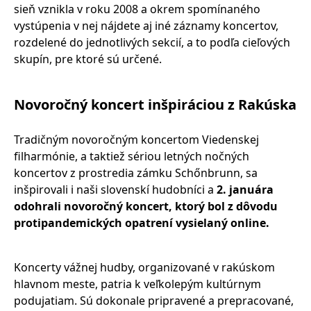
sieň vznikla v roku 2008 a okrem spomínaného
vystúpenia v nej nájdete aj iné záznamy koncertov,
rozdelené do jednotlivých sekcií, a to podľa cieľových
skupín, pre ktoré sú určené.
Novoročný koncert inšpiráciou z Rakúska
Tradičným novoročným koncertom Viedenskej
filharmónie, a taktiež sériou letných nočných
koncertov z prostredia zámku Schőnbrunn, sa
inšpirovali i naši slovenskí hudobníci a
2. januára
odohrali novoročný koncert, ktorý bol z dôvodu
protipandemických opatrení vysielaný online.
Koncerty vážnej hudby, organizované v rakúskom
hlavnom meste, patria k veľkolepým kultúrnym
podujatiam. Sú dokonale pripravené a prepracované,