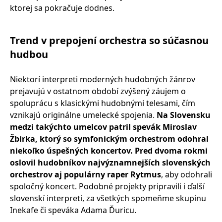
ktorej sa pokračuje dodnes.
Trend v prepojení orchestra so súčasnou
hudbou
Niektorí interpreti moderných hudobných žánrov
prejavujú v ostatnom období zvýšený záujem o
spoluprácu s klasickými hudobnými telesami, čím
vznikajú originálne umelecké spojenia.
Na Slovensku
medzi takýchto umelcov patril spevák Miroslav
Žbirka, ktorý so symfonickým orchestrom odohral
niekoľko úspešných koncertov. Pred dvoma rokmi
oslovil hudobníkov najvýznamnejších slovenských
orchestrov aj populárny raper Rytmus
, aby odohrali
spoločný koncert. Podobné projekty pripravili i ďalší
slovenskí interpreti, za všetkých spomeňme skupinu
Inekafe či speváka Adama Ďuricu.