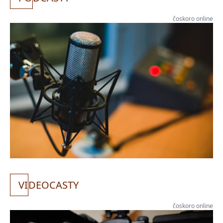
čoskoro online
VI
DEOCASTY
čoskoro online