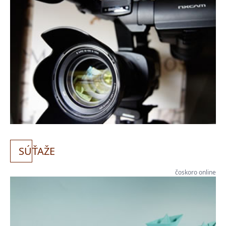
SÚ
ŤAŽE
čoskoro online