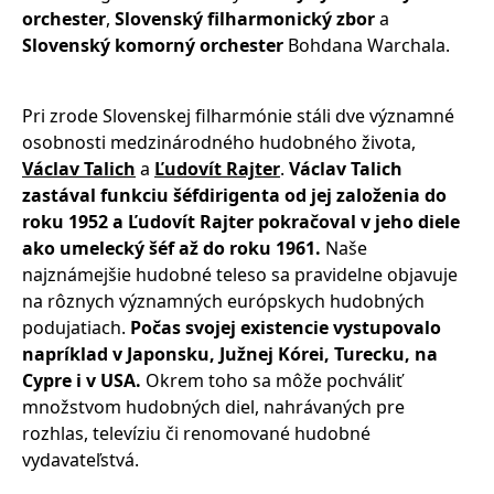
orchester
,
Slovenský filharmonický zbor
a
Slovenský komorný orchester
Bohdana Warchala.
Pri zrode Slovenskej filharmónie stáli dve významné
osobnosti medzinárodného hudobného života,
Václav Talich
a
Ľudovít Rajter
.
Václav Talich
zastával funkciu šéfdirigenta od jej založenia do
roku 1952 a Ľudovít Rajter pokračoval v jeho diele
ako umelecký šéf až do roku 1961.
Naše
najznámejšie hudobné teleso sa pravidelne objavuje
na rôznych významných európskych hudobných
podujatiach.
Počas svojej existencie vystupovalo
napríklad v Japonsku, Južnej Kórei, Turecku, na
Cypre i v USA.
Okrem toho sa môže pochváliť
množstvom hudobných diel, nahrávaných pre
rozhlas, televíziu či renomované hudobné
vydavateľstvá.