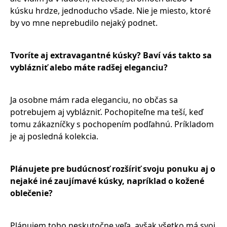
kúsku hrdze, jednoducho všade. Nie je miesto, ktoré
by vo mne neprebudilo nejaký podnet.
Tvoríte aj extravagantné kúsky? Baví vás takto sa
vyblázniť alebo máte radšej eleganciu?
Ja osobne mám rada eleganciu, no občas sa
potrebujem aj vyblázniť. Pochopiteľne ma teší, keď
tomu zákazníčky s pochopením podľahnú. Príkladom
je aj posledná kolekcia.
Plánujete pre budúcnosť rozšíriť svoju ponuku aj o
nejaké iné zaujímavé kúsky, napríklad o kožené
oblečenie?
Plánujem toho neskutočne veľa, avšak všetko má svoj