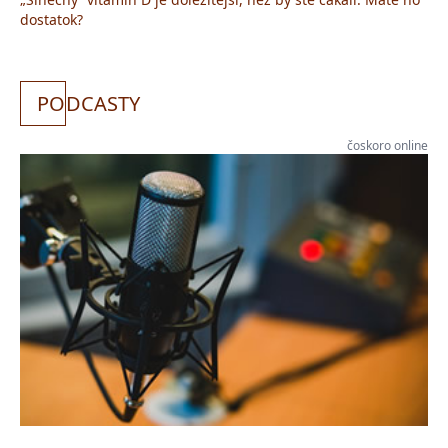
dostatok?
PO
DCASTY
čoskoro online