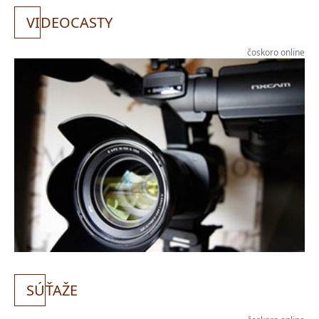
VI
DEOCASTY
čoskoro online
SÚ
ŤAŽE