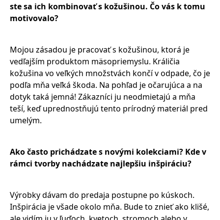
ste sa ich kombinovať s kožušinou. Čo vás k tomu
motivovalo?
Mojou zásadou je pracovať s kožušinou, ktorá je
vedľajším produktom mäsopriemyslu. Králičia
kožušina vo veľkých množstvách končí v odpade, čo je
podľa mňa veľká škoda. Na pohľad je očarujúca a na
dotyk taká jemná! Zákazníci ju neodmietajú a mňa
teší, keď uprednostňujú tento prírodný materiál pred
umelým.
Ako často prichádzate s novými kolekciami? Kde v
rámci tvorby nachádzate najlepšiu inšpiráciu?
Výrobky dávam do predaja postupne po kúskoch.
Inšpirácia je všade okolo mňa. Bude to znieť ako klišé,
ale vidím ju v ľuďoch, kvetoch, stromoch alebo v