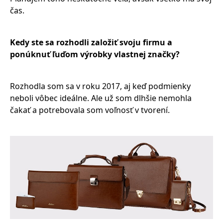
čas.
Kedy ste sa rozhodli založiť svoju firmu a
ponúknuť ľuďom výrobky vlastnej značky?
Rozhodla som sa v roku 2017, aj keď podmienky
neboli vôbec ideálne. Ale už som dlhšie nemohla
čakať a potrebovala som voľnosť v tvorení.