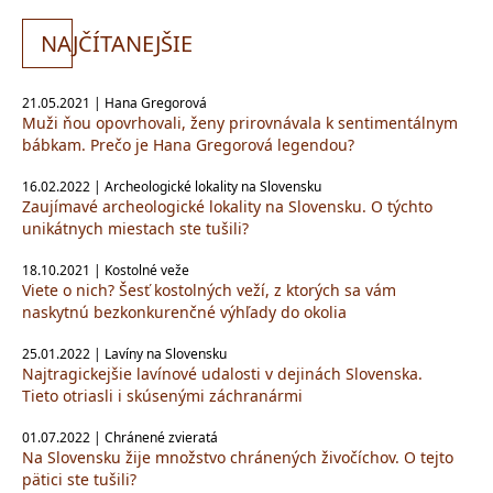
NA
JČÍTANEJŠIE
21.05.2021 | Hana Gregorová
Muži ňou opovrhovali, ženy prirovnávala k sentimentálnym
bábkam. Prečo je Hana Gregorová legendou?
16.02.2022 | Archeologické lokality na Slovensku
Zaujímavé archeologické lokality na Slovensku. O týchto
unikátnych miestach ste tušili?
18.10.2021 | Kostolné veže
Viete o nich? Šesť kostolných veží, z ktorých sa vám
naskytnú bezkonkurenčné výhľady do okolia
25.01.2022 | Lavíny na Slovensku
Najtragickejšie lavínové udalosti v dejinách Slovenska.
Tieto otriasli i skúsenými záchranármi
01.07.2022 | Chránené zvieratá
Na Slovensku žije množstvo chránených živočíchov. O tejto
pätici ste tušili?