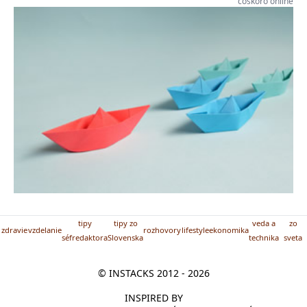
čoskoro online
tipy
tipy zo
veda a
zo
zdravie
vzdelanie
rozhovory
lifestyle
ekonomika
séfredaktora
Slovenska
technika
sveta
© INSTACKS 2012 - 2026
INSPIRED BY