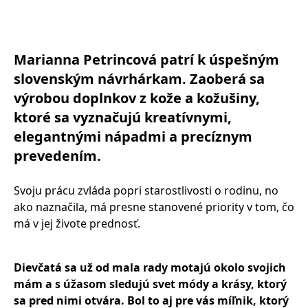
Marianna Petrincová patrí k úspešným
slovenským návrhárkam. Zaoberá sa
výrobou doplnkov z kože a kožušiny,
ktoré sa vyznačujú kreatívnymi,
elegantnými nápadmi a precíznym
prevedením.
Svoju prácu zvláda popri starostlivosti o rodinu, no
ako naznačila, má presne stanovené priority v tom, čo
má v jej živote prednosť.
Dievčatá sa už od mala rady motajú okolo svojich
mám a s úžasom sledujú svet módy a krásy, ktorý
sa pred nimi otvára. Bol to aj pre vás míľnik, ktorý