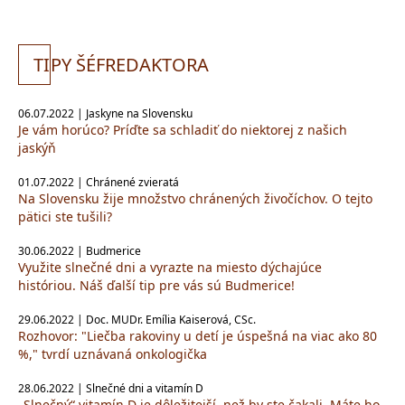
TI
PY ŠÉFREDAKTORA
06.07.2022 | Jaskyne na Slovensku
Je vám horúco? Príďte sa schladiť do niektorej z našich
jaskýň
01.07.2022 | Chránené zvieratá
Na Slovensku žije množstvo chránených živočíchov. O tejto
pätici ste tušili?
30.06.2022 | Budmerice
Využite slnečné dni a vyrazte na miesto dýchajúce
históriou. Náš ďalší tip pre vás sú Budmerice!
29.06.2022 | Doc. MUDr. Emília Kaiserová, CSc.
Rozhovor: "Liečba rakoviny u detí je úspešná na viac ako 80
%," tvrdí uznávaná onkologička
28.06.2022 | Slnečné dni a vitamín D
„Slnečný“ vitamín D je dôležitejší, než by ste čakali. Máte ho