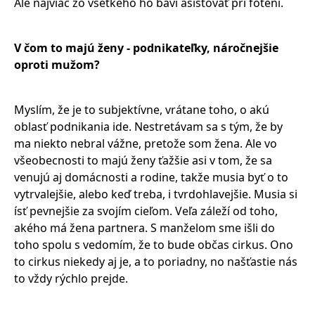
Ale najviac zo všetkého ho baví asistovať pri fotení.
V čom to majú ženy - podnikateľky, náročnejšie
oproti mužom?
Myslím, že je to subjektívne, vrátane toho, o akú
oblasť podnikania ide. Nestretávam sa s tým, že by
ma niekto nebral vážne, pretože som žena. Ale vo
všeobecnosti to majú ženy ťažšie asi v tom, že sa
venujú aj domácnosti a rodine, takže musia byť o to
vytrvalejšie, alebo keď treba, i tvrdohlavejšie. Musia si
ísť pevnejšie za svojím cieľom. Veľa záleží od toho,
akého má žena partnera. S manželom sme išli do
toho spolu s vedomím, že to bude občas cirkus. Ono
to cirkus niekedy aj je, a to poriadny, no našťastie nás
to vždy rýchlo prejde.