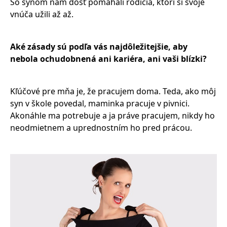
So synom nám dosť pomáhali rodičia, ktorí si svoje
vnúča užili až až.
Aké zásady sú podľa vás najdôležitejšie, aby
nebola ochudobnená ani kariéra, ani vaši blízki?
Kľúčové pre mňa je, že pracujem doma. Teda, ako môj
syn v škole povedal, maminka pracuje v pivnici.
Akonáhle ma potrebuje a ja práve pracujem, nikdy ho
neodmietnem a uprednostním ho pred prácou.