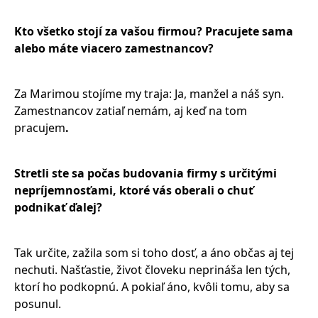
Kto všetko stojí za vašou firmou? Pracujete sama
alebo máte viacero zamestnancov?
Za Marimou stojíme my traja: Ja, manžel a náš syn.
Zamestnancov zatiaľ nemám, aj keď na tom
pracujem
.
Stretli ste sa počas budovania firmy s určitými
nepríjemnosťami, ktoré vás oberali o chuť
podnikať ďalej?
Tak určite, zažila som si toho dosť, a áno občas aj tej
nechuti. Našťastie, život človeku neprináša len tých,
ktorí ho podkopnú. A pokiaľ áno, kvôli tomu, aby sa
posunul.