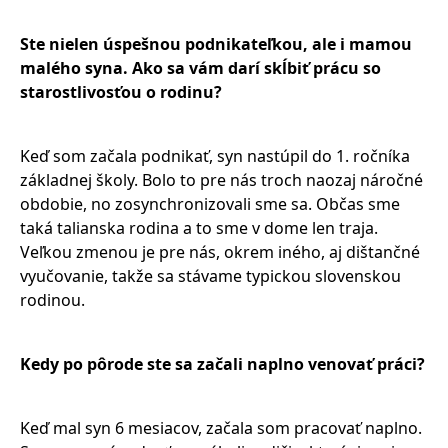
Ste nielen úspešnou podnikateľkou, ale i mamou
malého syna. Ako sa vám darí skĺbiť prácu so
starostlivosťou o rodinu?
Keď som začala podnikať, syn nastúpil do 1. ročníka
základnej školy. Bolo to pre nás troch naozaj náročné
obdobie, no zosynchronizovali sme sa. Občas sme
taká talianska rodina a to sme v dome len traja.
Veľkou zmenou je pre nás, okrem iného, aj dištančné
vyučovanie, takže sa stávame typickou slovenskou
rodinou.
Kedy po pôrode ste sa začali naplno venovať práci?
Keď mal syn 6 mesiacov, začala som pracovať naplno.