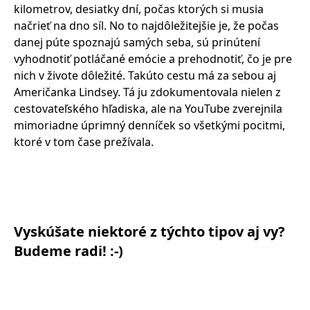
kilometrov, desiatky dní, počas ktorých si musia
načrieť na dno síl. No to najdôležitejšie je, že počas
danej púte spoznajú samých seba, sú prinútení
vyhodnotiť potláčané emócie a prehodnotiť, čo je pre
nich v živote dôležité. Takúto cestu má za sebou aj
Američanka Lindsey. Tá ju zdokumentovala nielen z
cestovateľského hľadiska, ale na YouTube zverejnila
mimoriadne úprimný denníček so všetkými pocitmi,
ktoré v tom čase prežívala.
Vyskúšate niektoré z týchto tipov aj vy?
Budeme radi! :-)