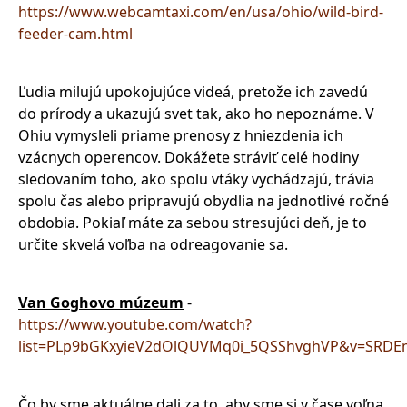
https://www.webcamtaxi.com/en/usa/ohio/wild-bird-
feeder-cam.html
Ľudia milujú upokojujúce videá, pretože ich zavedú
do prírody a ukazujú svet tak, ako ho nepoznáme. V
Ohiu vymysleli priame prenosy z hniezdenia ich
vzácnych operencov. Dokážete stráviť celé hodiny
sledovaním toho, ako spolu vtáky vychádzajú, trávia
spolu čas alebo pripravujú obydlia na jednotlivé ročné
obdobia. Pokiaľ máte za sebou stresujúci deň, je to
určite skvelá voľba na odreagovanie sa.
Van Goghovo múzeum
-
https://www.youtube.com/watch?
list=PLp9bGKxyieV2dOlQUVMq0i_5QSShvghVP&v=SRDE
Čo by sme aktuálne dali za to, aby sme si v čase voľna