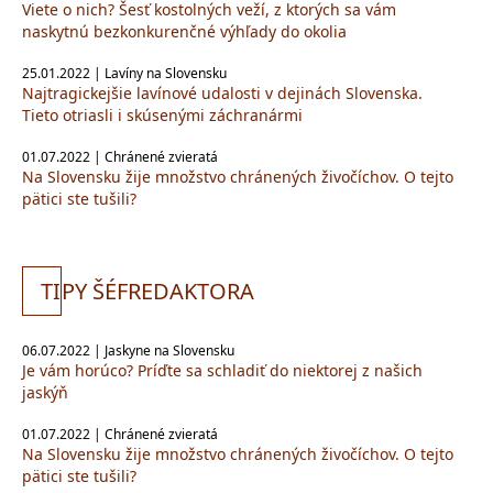
Viete o nich? Šesť kostolných veží, z ktorých sa vám
naskytnú bezkonkurenčné výhľady do okolia
25.01.2022 | Lavíny na Slovensku
Najtragickejšie lavínové udalosti v dejinách Slovenska.
Tieto otriasli i skúsenými záchranármi
01.07.2022 | Chránené zvieratá
Na Slovensku žije množstvo chránených živočíchov. O tejto
pätici ste tušili?
TI
PY ŠÉFREDAKTORA
06.07.2022 | Jaskyne na Slovensku
Je vám horúco? Príďte sa schladiť do niektorej z našich
jaskýň
01.07.2022 | Chránené zvieratá
Na Slovensku žije množstvo chránených živočíchov. O tejto
pätici ste tušili?