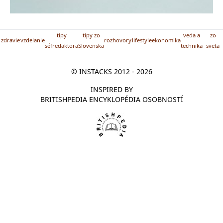
tipy
tipy zo
veda a
zo
zdravie
vzdelanie
rozhovory
lifestyle
ekonomika
séfredaktora
Slovenska
technika
sveta
© INSTACKS 2012 - 2026
INSPIRED BY
BRITISHPEDIA ENCYKLOPÉDIA OSOBNOSTÍ