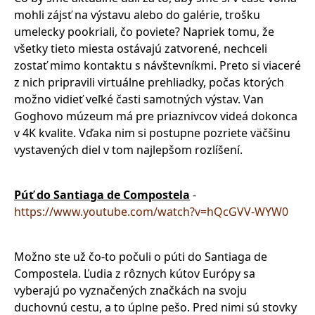
mohli zájsť na výstavu alebo do galérie, trošku
umelecky pookriali, čo poviete? Napriek tomu, že
všetky tieto miesta ostávajú zatvorené, nechceli
zostať mimo kontaktu s návštevníkmi. Preto si viaceré
z nich pripravili virtuálne prehliadky, počas ktorých
možno vidieť veľké časti samotných výstav. Van
Goghovo múzeum má pre priaznivcov videá dokonca
v 4K kvalite. Vďaka nim si postupne pozriete väčšinu
vystavených diel v tom najlepšom rozlíšení.
Púť do Santiaga de Compostela
-
https://www.youtube.com/watch?v=hQcGVV-WYW0
Možno ste už čo-to počuli o púti do Santiaga de
Compostela. Ľudia z rôznych kútov Európy sa
vyberajú po vyznačených značkách na svoju
duchovnú cestu, a to úplne pešo. Pred nimi sú stovky