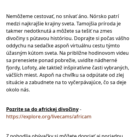
Nemôžeme cestovať, no snívať áno. Nórsko patrí
medzi najkrajšie krajiny sveta. Tamojšia príroda je
takmer nedotknutá a môžete sa tešiť na zmes
divočiny s pútavou históriou. Doprajte si počas vášho
oddychu na sedačke aspoň virtuálnu cestu týmto
úžasným kútom sveta. Na približne hodinovom videu
sa prenesiete ponad pobrežie, uvidíte nádherné
fjordy, Lofoty, ale taktiež inšpiratívne časti vybraných,
väčších miest. Aspoň na chvíľku sa odpútate od zlej
situácie a zabudnete na to vyčerpávajúce, čo sa deje
okolo nás.
Pozrite sa do africkej divočiny
-
https://explore.org/livecams/africam
Z pohodlia obývačky si môžete dopriať aj poriadnu