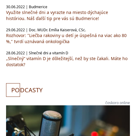
30.06.2022 | Budmerice
Využite slnečné dni a vyrazte na miesto dýchajúce
históriou. Náš ďalší tip pre vás sú Budmerice!
29.06.2022 | Doc. MUDr. Emília Kaiserová, CSc.
Rozhovor: "Liečba rakoviny u detí je úspešná na viac ako 80
%," tvrdí uznávaná onkologička
28.06.2022 | Slnečné dni a vitamín D
„Slnečný“ vitamín D je dôležitejší, než by ste čakali. Máte ho
dostatok?
PO
DCASTY
čoskoro online