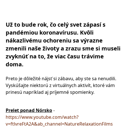
Už to bude rok, čo celý svet zápasí s
pandémiou koronavírusu. Kvôli
nákazlivému ochoreniu sa výrazne
zmenili naše životy a zrazu sme si museli
zvyknúť na to, že viac času trávime
doma.
Preto je dôležité nájsť si zábavu, aby ste sa nenudili.
Vyskúšajte niektorú z virtuálnych aktivít, ktoré vám
prinesú napríklad aj príjemné spomienky.
Prelet ponad Nórsko
-
https://www.youtube.com/watch?
v=ftlvreFtA2A&ab_channel=NatureRelaxationFilms