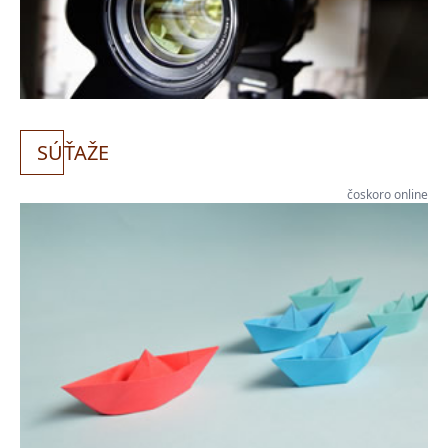
SÚ
ŤAŽE
čoskoro online