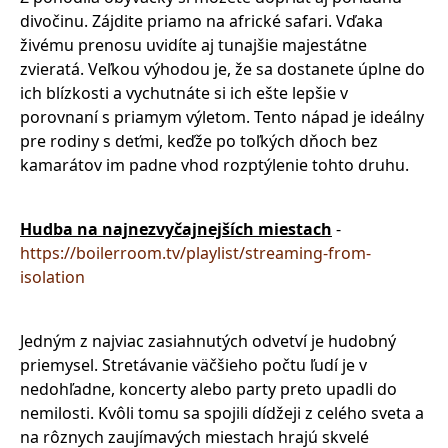
divočinu. Zájdite priamo na africké safari. Vďaka
živému prenosu uvidíte aj tunajšie majestátne
zvieratá. Veľkou výhodou je, že sa dostanete úplne do
ich blízkosti a vychutnáte si ich ešte lepšie v
porovnaní s priamym výletom. Tento nápad je ideálny
pre rodiny s deťmi, keďže po toľkých dňoch bez
kamarátov im padne vhod rozptýlenie tohto druhu.
Hudba na najnezvyčajnejších miestach
-
https://boilerroom.tv/playlist/streaming-from-
isolation
Jedným z najviac zasiahnutých odvetví je hudobný
priemysel. Stretávanie väčšieho počtu ľudí je v
nedohľadne, koncerty alebo party preto upadli do
nemilosti. Kvôli tomu sa spojili dídžeji z celého sveta a
na rôznych zaujímavých miestach hrajú skvelé