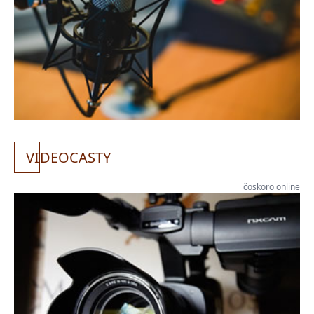
VI
DEOCASTY
čoskoro online