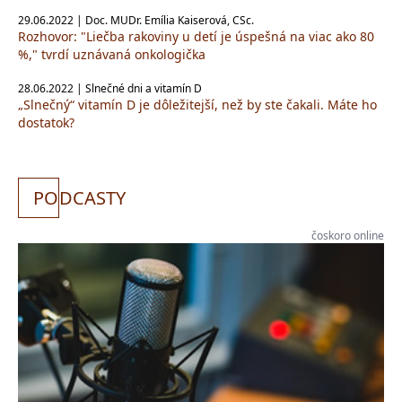
29.06.2022 | Doc. MUDr. Emília Kaiserová, CSc.
Rozhovor: "Liečba rakoviny u detí je úspešná na viac ako 80
%," tvrdí uznávaná onkologička
28.06.2022 | Slnečné dni a vitamín D
„Slnečný“ vitamín D je dôležitejší, než by ste čakali. Máte ho
dostatok?
PO
DCASTY
čoskoro online