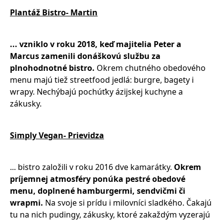
Plantáž Bistro- Martin
... vzniklo v roku 2018, keď majitelia Peter a
Marcus zamenili donáškovú službu za
plnohodnotné bistro.
Okrem chutného obedového
menu majú tiež streetfood jedlá: burgre, bagety i
wrapy. Nechýbajú pochúťky ázijskej kuchyne a
zákusky.
Simply Vegan- Prievidza
... bistro založili v roku 2016 dve kamarátky.
Okrem
príjemnej atmosféry ponúka pestré obedové
menu, doplnené hamburgermi, sendvičmi či
wrapmi.
Na svoje si prídu i milovníci sladkého. Čakajú
tu na nich pudingy, zákusky, ktoré zakaždým vyzerajú