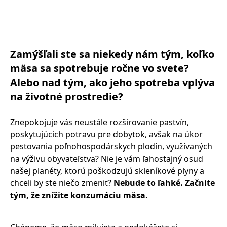
Zamýšľali ste sa niekedy nám tým, koľko
mäsa sa spotrebuje ročne vo svete?
Alebo nad tým, ako jeho spotreba vplýva
na životné prostredie?
Znepokojuje vás neustále rozširovanie pastvín,
poskytujúcich potravu pre dobytok, avšak na úkor
pestovania poľnohospodárskych plodín, využívaných
na výživu obyvateľstva? Nie je vám ľahostajný osud
našej planéty, ktorú poškodzujú skleníkové plyny a
chceli by ste niečo zmeniť?
Nebude to ľahké. Začnite
tým, že znížite konzumáciu mäsa.