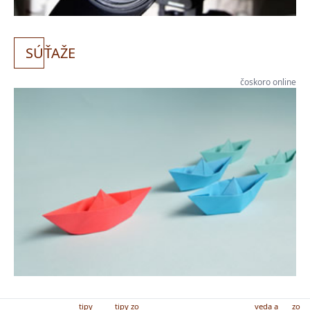
SÚ
ŤAŽE
čoskoro online
tipy
tipy zo
veda a
zo