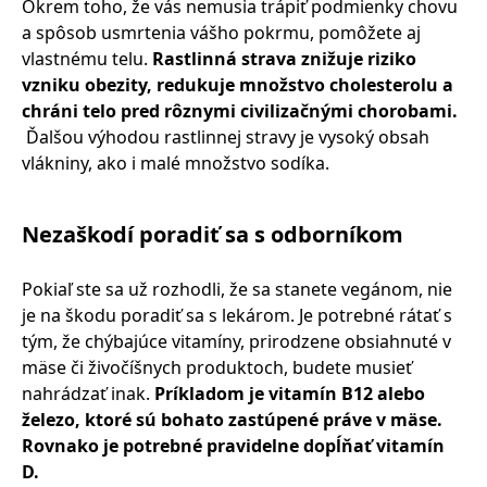
Okrem toho, že vás nemusia trápiť podmienky chovu
a spôsob usmrtenia vášho pokrmu, pomôžete aj
vlastnému telu.
Rastlinná strava znižuje riziko
vzniku obezity, redukuje množstvo cholesterolu a
chráni telo pred rôznymi civilizačnými chorobami.
Ďalšou výhodou rastlinnej stravy je vysoký obsah
vlákniny, ako i malé množstvo sodíka.
Nezaškodí poradiť sa s odborníkom
Pokiaľ ste sa už rozhodli, že sa stanete vegánom, nie
je na škodu poradiť sa s lekárom. Je potrebné rátať s
tým, že chýbajúce vitamíny, prirodzene obsiahnuté v
mäse či živočíšnych produktoch, budete musieť
nahrádzať inak.
Príkladom je vitamín B12 alebo
železo, ktoré sú bohato zastúpené práve v mäse.
Rovnako je potrebné pravidelne dopĺňať vitamín
D.