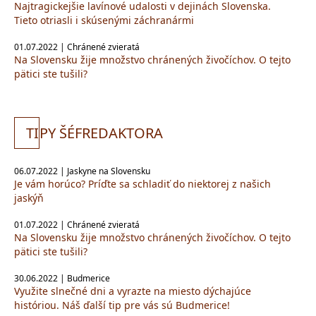
Najtragickejšie lavínové udalosti v dejinách Slovenska.
Tieto otriasli i skúsenými záchranármi
01.07.2022 | Chránené zvieratá
Na Slovensku žije množstvo chránených živočíchov. O tejto
pätici ste tušili?
TI
PY ŠÉFREDAKTORA
06.07.2022 | Jaskyne na Slovensku
Je vám horúco? Príďte sa schladiť do niektorej z našich
jaskýň
01.07.2022 | Chránené zvieratá
Na Slovensku žije množstvo chránených živočíchov. O tejto
pätici ste tušili?
30.06.2022 | Budmerice
Využite slnečné dni a vyrazte na miesto dýchajúce
históriou. Náš ďalší tip pre vás sú Budmerice!