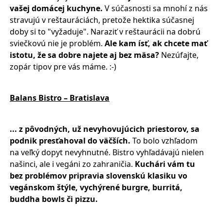
vašej domácej kuchyne.
V súčasnosti sa mnohí z nás
stravujú v reštauráciách, pretože hektika súčasnej
doby si to "vyžaduje". Naraziť v reštaurácii na dobrú
sviečkovú nie je problém.
Ale kam ísť, ak chcete mať
istotu, že sa dobre najete aj bez mäsa?
Nezúfajte,
zopár tipov pre vás máme. :-)
Balans Bistro – Bratislava
... z pôvodných, už nevyhovujúcich priestorov, sa
podnik presťahoval do väčších.
To bolo vzhľadom
na veľký dopyt nevyhnutné. Bistro vyhľadávajú nielen
našinci, ale i vegáni zo zahraničia.
Kuchári vám tu
bez problémov pripravia slovenskú klasiku vo
vegánskom štýle, vychýrené burgre, burritá,
buddha bowls či pizzu.