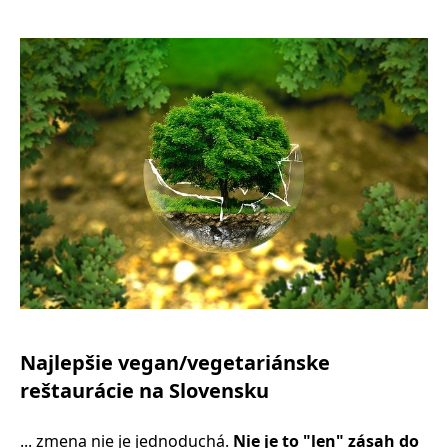
Najlepšie vegan/vegetariánske
reštaurácie na Slovensku
... zmena nie je jednoduchá.
Nie je to "len" zásah do