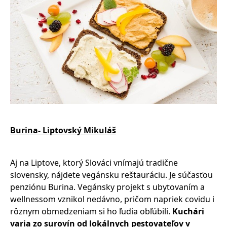
Burina- Liptovský Mikuláš
Aj na Liptove, ktorý Slováci vnímajú tradične
slovensky, nájdete vegánsku reštauráciu. Je súčasťou
penziónu Burina. Vegánsky projekt s ubytovaním a
wellnessom vznikol nedávno, pričom napriek covidu i
rôznym obmedzeniam si ho ľudia obľúbili.
Kuchári
varia zo surovín od lokálnych pestovateľov v