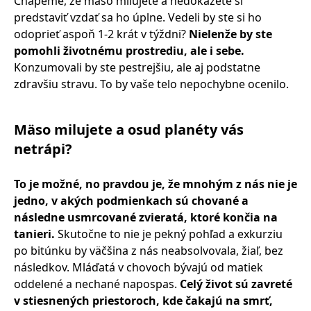
Chápeme, že mäso milujete a nedokážete si
predstaviť vzdať sa ho úplne. Vedeli by ste si ho
odoprieť aspoň 1-2 krát v týždni?
Nielenže by ste
pomohli životnému prostrediu, ale i sebe.
Konzumovali by ste pestrejšiu, ale aj podstatne
zdravšiu stravu. To by vaše telo nepochybne ocenilo.
Mäso milujete a osud planéty vás
netrápi?
To je možné, no pravdou je, že mnohým z nás nie je
jedno, v akých podmienkach sú chované a
následne usmrcované zvieratá, ktoré končia na
tanieri.
Skutočne to nie je pekný pohľad a exkurziu
po bitúnku by väčšina z nás neabsolvovala, žiaľ, bez
následkov. Mláďatá v chovoch bývajú od matiek
oddelené a nechané napospas.
Celý život sú zavreté
v stiesnených priestoroch, kde čakajú na smrť,