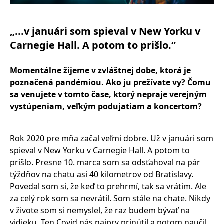
„...v januári som spieval v
New Yorku
v
Carnegie Hall. A potom to prišlo.“
Moment
álne žijeme v zvláštnej dobe, ktorá je
poznačená pand
é
miou. Ako ju prežívate vy? Čomu
sa venujete v tomto čase, ktorý nepraje verejným
vystúpeniam, veľkým podujatiam a koncertom?
Rok 2020 pre mňa začal veľmi dobre. Už v januári som
spieval v New Yorku v Carnegie Hall. A potom to
prišlo. Presne 10. marca som sa odsťahoval na pár
týždňov na chatu asi 40 kilometrov od Bratislavy.
Povedal som si, že keď to prehrmí, tak sa vrátim. Ale
za celý rok som sa nevrátil. Som stále na chate. Nikdy
v živote som si nemyslel, že raz budem bývať na
vidieku. Ten Covid nás najprv prinútil a potom naučil