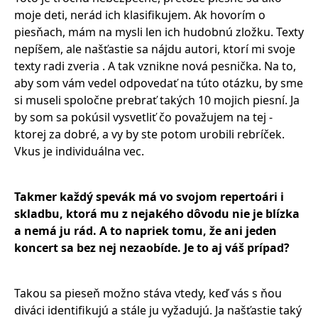
moje deti, nerád ich klasifikujem. Ak hovorím o
piesňach, mám na mysli len ich hudobnú zložku. Texty
nepíšem, ale našťastie sa nájdu autori, ktorí mi svoje
texty radi zveria . A tak vznikne nová pesnička. Na to,
aby som vám vedel odpovedať na túto otázku, by sme
si museli spoločne prebrať takých 10 mojich piesní. Ja
by som sa pokúsil vysvetliť čo považujem na tej -
ktorej za dobré, a vy by ste potom urobili rebríček.
Vkus je individuálna vec.
Takmer každý spevák má vo svojom repertoári i
skladbu, ktorá mu z nejak
é
ho d
ôvodu nie je blízka
a nemá ju rád. A to napriek tomu, že ani jeden
koncert sa bez nej nezaobíde. Je to aj váš prípad
?
Takou sa pieseň možno stáva vtedy, keď vás s ňou
diváci identifikujú a stále ju vyžadujú. Ja našťastie taký