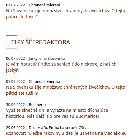
01.07.2022 | Chránené zvieratá
Na Slovensku žije množstvo chránených živočíchov. O tejto
pätici ste tušili?
TI
PY ŠÉFREDAKTORA
06.07.2022 | Jaskyne na Slovensku
Je vám horúco? Príďte sa schladiť do niektorej z našich
jaskýň
01.07.2022 | Chránené zvieratá
Na Slovensku žije množstvo chránených živočíchov. O tejto
pätici ste tušili?
30.06.2022 | Budmerice
Využite slnečné dni a vyrazte na miesto dýchajúce
históriou. Náš ďalší tip pre vás sú Budmerice!
29.06.2022 | Doc. MUDr. Emília Kaiserová, CSc.
Rozhovor: "Liečba rakoviny u detí je úspešná na viac ako 80