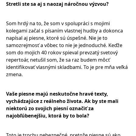
Stretli ste sa aj s naozaj náročnou výzvou
?
Som hrdý na to, že som v spolupráci s mojimi
kolegami začal s písaním vlastnej hudby a dokonca
napísal aj piesne, ktoré sú úspešné. Nie je to
samozrejmosť a vôbec to nie je jednoduché. Keďže
som do mojich 40 rokov spieval prevzatý svetový
repertoár, netušil som, že sa raz budem môcť
identifikovať vlasnými skladbami. To je pre mňa veľká
zmena.
Vaše piesne majú neskutočne hrav
é
texty,
vychádzajúce z reálneho života. Ak by ste mali
niektorú zo svojich piesní označiť za
najobľúbenejšiu, ktorá by to bola
?
Toto je trochu nebezpečné, pretože piesne sú ako