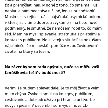
žiť a premýšľať inak. Mnohé z toho, čo sme mali, už
neplatí a nám neostáva nič iné, len sa prispôsobiť.
Musíme si v tejto situácii nájsť takú psychickú polohu,
v ktorej sa cítime dobre, a zvykáme si na tieto nové
podmienky. Je smutné, že nemôžem robiť to, čo mám
rád. Mám na mysli spievanie, stretnutia s priateľmi a
kontakt s publikom. No aj v tejto situácií sa pokúšam
nájsť niečo, čo mi neskôr pomôže v „poCovidovom“
živote, na ktorý sa teším.
Na záver by som rada opýtala, načo sa môžu vaš
i
fan
úšikovia tešiť v budúcnosti?
Verím, že budem spievať ďalej. Je to môj život a veľmi
mi to chýba. Zvykol som si na kolegov, publikum,
cestovanie a dobrodružstvo pri hraní a pri tvorbe
nových piesní. V decembri som vydal nové CD