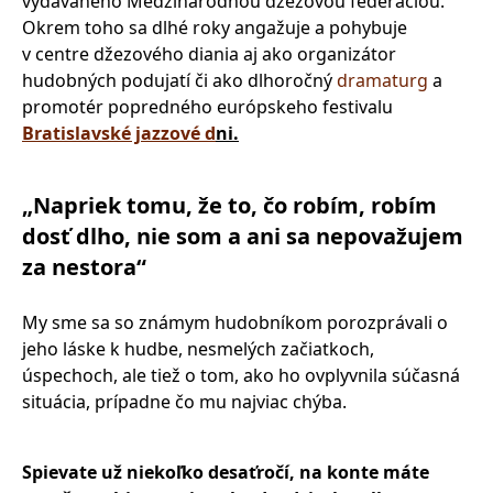
vydávaného Medzinárodnou džezovou federáciou.
Okrem toho sa dlhé roky angažuje a pohybuje
v centre džezového diania aj ako organizátor
hudobných podujatí či ako dlhoročný
dramaturg
a
promotér popredného európskeho festivalu
Bratislavské jazzové d
ni.
„
Napriek tomu, že to, čo robím, robím
dosť dlho, nie som a ani sa nepovažujem
za nestora“
My sme sa so známym hudobníkom porozprávali o
jeho láske k hudbe, nesmelých začiatkoch,
úspechoch, ale tiež o tom, ako ho ovplyvnila súčasná
situácia, prípadne čo mu najviac chýba.
Spievate už niekoľ
ko desa
ťročí, na konte máte