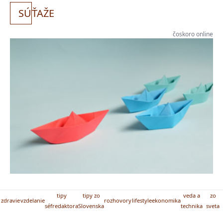
SÚ
ŤAŽE
čoskoro online
tipy
tipy zo
veda a
zo
zdravie
vzdelanie
rozhovory
lifestyle
ekonomika
séfredaktora
Slovenska
technika
sveta