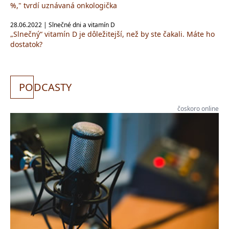
%," tvrdí uznávaná onkologička
28.06.2022 | Slnečné dni a vitamín D
„Slnečný“ vitamín D je dôležitejší, než by ste čakali. Máte ho
dostatok?
PO
DCASTY
čoskoro online