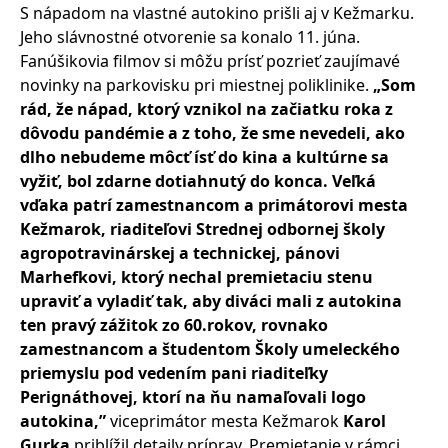
S nápadom na vlastné autokino prišli aj v Kežmarku.
Jeho slávnostné otvorenie sa konalo 11. júna.
Fanúšikovia filmov si môžu prísť pozrieť zaujímavé
novinky na parkovisku pri miestnej poliklinike.
„Som
rád, že nápad, ktorý vznikol na začiatku roka z
dôvodu pandémie a z toho, že sme nevedeli, ako
dlho nebudeme môcť ísť do kina a kultúrne sa
vyžiť, bol zdarne dotiahnutý do konca. Veľká
vďaka patrí zamestnancom a primátorovi mesta
Kežmarok, riaditeľovi Strednej odbornej školy
agropotravinárskej a technickej, pánovi
Marhefkovi, ktorý nechal premietaciu stenu
upraviť a vyladiť tak, aby diváci mali z autokina
ten pravý zážitok zo 60.rokov, rovnako
zamestnancom a študentom Školy umeleckého
priemyslu pod vedením pani riaditeľky
Perignáthovej, ktorí na ňu namaľovali logo
autokina,”
viceprimátor mesta Kežmarok
Karol
Gurka
priblížil detaily príprav. Premietanie v rámci