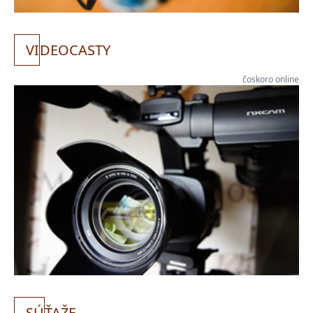
VI
DEOCASTY
čoskoro online
SÚ
ŤAŽE