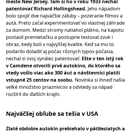
meste New Jersey. Tam si ho v roku 1933 nechal
patentovať Richard Hollingshead.
Jeho nápadom
bolo spojiť dve najväčšie záľuby – pozeranie filmov a
autá. Preto začal experimentovať vo vlastnej záhrade
za domom. Medzi stromy natiahol plátno, na kapotu
postavil premietačku a postupne testoval zvuk i
obraz, kedy boli v najvyššej kvalite. Keď sa mu to
podarilo doladiť aj počas rôznych typov počasia,
nechal si svoj vynález patentovať.
Ešte v ten istý rok
v Camdene otvorili prvé autokino, do ktorého sa
vtedy vošlo viac ako 300 áut a návštevníci platili
vstupné 25 centov na osobu.
Novinka si ihneď našla
veľké množstvo priaznivcov a odvtedy sa nápad
rozšíril do ďalších krajín.
Najväčšej obľube sa tešia v USA
Zlaté obdobie autokín prebiehalo v päťdesiatych a