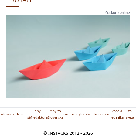
čoskoro online
tipy
tipy zo
veda a
zo
zdravie
vzdelanie
rozhovory
lifestyle
ekonomika
séfredaktora
Slovenska
technika
sveta
© INSTACKS 2012 - 2026