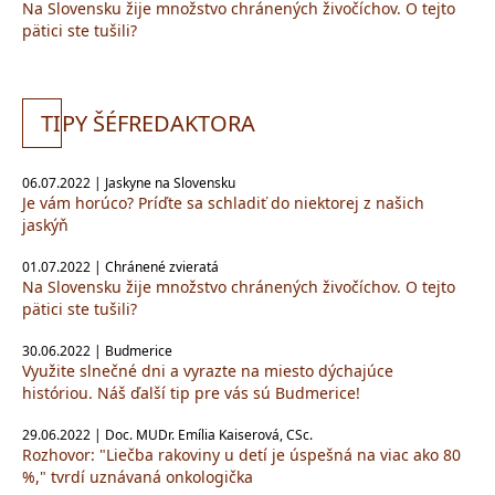
Na Slovensku žije množstvo chránených živočíchov. O tejto
pätici ste tušili?
TI
PY ŠÉFREDAKTORA
06.07.2022 | Jaskyne na Slovensku
Je vám horúco? Príďte sa schladiť do niektorej z našich
jaskýň
01.07.2022 | Chránené zvieratá
Na Slovensku žije množstvo chránených živočíchov. O tejto
pätici ste tušili?
30.06.2022 | Budmerice
Využite slnečné dni a vyrazte na miesto dýchajúce
históriou. Náš ďalší tip pre vás sú Budmerice!
29.06.2022 | Doc. MUDr. Emília Kaiserová, CSc.
Rozhovor: "Liečba rakoviny u detí je úspešná na viac ako 80
%," tvrdí uznávaná onkologička