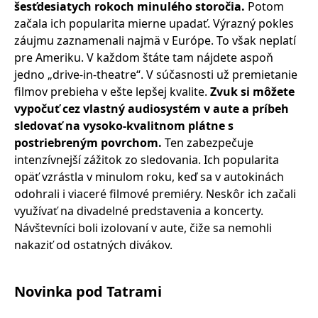
šesťdesiatych rokoch minulého storočia.
Potom
začala ich popularita mierne upadať. Výrazný pokles
záujmu zaznamenali najmä v Európe. To však neplatí
pre Ameriku. V každom štáte tam nájdete aspoň
jedno „drive-in-theatre“. V súčasnosti už premietanie
filmov prebieha v ešte lepšej kvalite.
Zvuk si môžete
vypočuť cez vlastný audiosystém v aute a príbeh
sledovať na vysoko-kvalitnom plátne s
postriebreným povrchom.
Ten zabezpečuje
intenzívnejší zážitok zo sledovania. Ich popularita
opäť vzrástla v minulom roku, keď sa v autokinách
odohrali i viaceré filmové premiéry. Neskôr ich začali
využívať na divadelné predstavenia a koncerty.
Návštevníci boli izolovaní v aute, čiže sa nemohli
nakaziť od ostatných divákov.
Novinka pod Tatrami