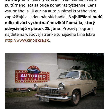
kultúrneho leta sa bude konať raz týždenne. Cena
vstupného je 10 eur na auto, v rámci ktorého vám
zapožičajú aj jeden pár slúchadiel.
Najbližšie si budú
môcť diváci vychutnať muzikál Pomáda, ktorý
odvysielajú v piatok 25. júna.
Presný program
nájdete na webovej stránke tunajšieho kina Iskra
http://www.kinoiskra.sk
.