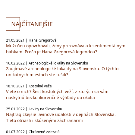
NA
JČÍTANEJŠIE
21.05.2021 | Hana Gregorová
Muži ňou opovrhovali, ženy prirovnávala k sentimentálnym
bábkam. Prečo je Hana Gregorová legendou?
16.02.2022 | Archeologické lokality na Slovensku
Zaujímavé archeologické lokality na Slovensku. O týchto
unikátnych miestach ste tušili?
18.10.2021 | Kostolné veže
Viete o nich? Šesť kostolných veží, z ktorých sa vám
naskytnú bezkonkurenčné výhľady do okolia
25.01.2022 | Lavíny na Slovensku
Najtragickejšie lavínové udalosti v dejinách Slovenska.
Tieto otriasli i skúsenými záchranármi
01.07.2022 | Chránené zvieratá