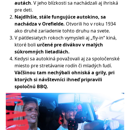
autách
. V jeho blízkosti sa nachádzali aj ihriská
pre deti.
Najdlhšie, stále fungujúce autokino, sa
nachádza v Orefielde.
Otvorili ho v roku 1934
ako druhé zariadenie tohto druhu na svete.
V päťdesiatych rokoch vymysleli aj „fly-in“ kiná,
ktoré boli
určené pre divákov v malých
súkromných lietadlách.
Kedysi sa autokiná považovali aj za spoločenské
miesto pre stretávanie rodín či mladých ľudí.
Väčšinou tam nechýbali ohniská a grily, pri
ktorých si návštevníci ihneď pripravili
spoločnú BBQ.