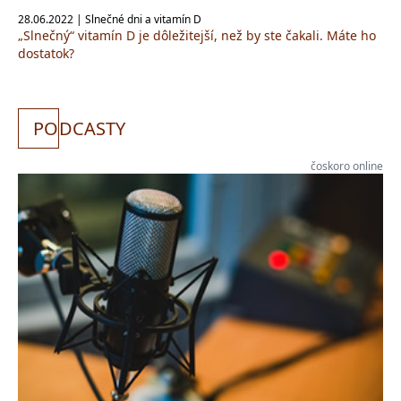
28.06.2022 | Slnečné dni a vitamín D
„Slnečný“ vitamín D je dôležitejší, než by ste čakali. Máte ho
dostatok?
PO
DCASTY
čoskoro online