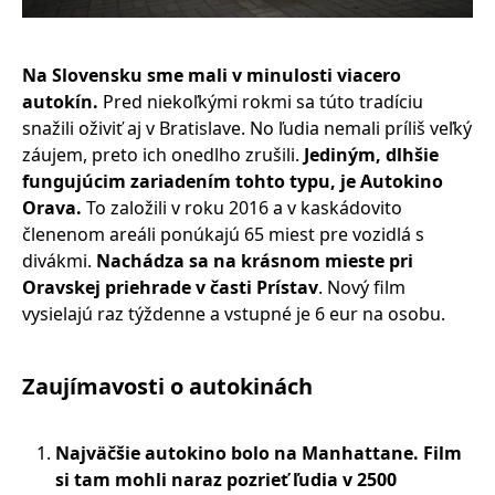
Na Slovensku sme mali v minulosti viacero
autokín.
Pred niekoľkými rokmi sa túto tradíciu
snažili oživiť aj v Bratislave. No ľudia nemali príliš veľký
záujem, preto ich onedlho zrušili.
Jediným, dlhšie
fungujúcim zariadením tohto typu, je Autokino
Orava.
To založili v roku 2016 a v kaskádovito
členenom areáli ponúkajú 65 miest pre vozidlá s
divákmi.
Nachádza sa na krásnom mieste pri
Oravskej priehrade v časti Prístav
. Nový film
vysielajú raz týždenne a vstupné je 6 eur na osobu.
Zaujímavosti o autokinách
Najväčšie autokino bolo na Manhattane. Film
si tam mohli naraz pozrieť ľudia v 2500