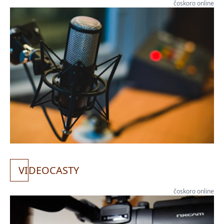
čoskoro online
VI
DEOCASTY
čoskoro online