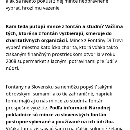
a ak sa niekto pokúsi z nej mince neoprávnene
vybrať, hrozí mu väzenie.
Kam teda putujú mince z fontán a studní? Väčšina
tých, ktoré sa z fontán vyzbierajú, smeruje do
charitatívnych organizácií.
Mince z Fontány Di Trevi
vyberá miestna katolícka charita, ktorá vďaka takto
získaným finančným prostriedkom otvorila v roku
2008 supermarket s lacnými potravinami pre ľudí v
núdzi.
Fontány na Slovensku sa nemôžu popýšiť takými
obrovskými sumami, ako tie zahraničné, napriek
tomu majú aj u nás mince zo studní a fontán
prospešné využitie.
Podľa informácií Národnej
pokladnice sú mince zo slovenských fontán
postupne vyberané a používané na ich údržbu
.
Vďaka tomu získavajú šancu na ďalšie splnené želania