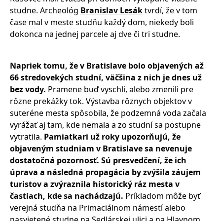
studne. Archeológ
Branislav Lesák
tvrdí, že v tom
čase mal v meste studňu každý dom, niekedy boli
dokonca na jednej parcele aj dve či tri studne.
Napriek tomu, že v Bratislave bolo objavených až
66 stredovekých studní, väčšina z nich je dnes už
bez vody.
Pramene buď vyschli, alebo zmenili pre
rôzne prekážky tok. Výstavba rôznych objektov v
suteréne mesta spôsobila, že podzemná voda začala
vyrážať aj tam, kde nemala a zo studní sa postupne
vytratila.
Pamiatkari už roky upozorňujú, že
objaveným studniam v Bratislave sa nevenuje
dostatočná pozornosť. Sú presvedčení, že ich
úprava a následná propagácia by zvýšila záujem
turistov a zvýraznila historický ráz mesta v
častiach, kde sa nachádzajú.
Príkladom môže byť
verejná studňa na Primaciálnom námestí alebo
nasvietené studne na Sedlárskej ulici a na Hlavnom