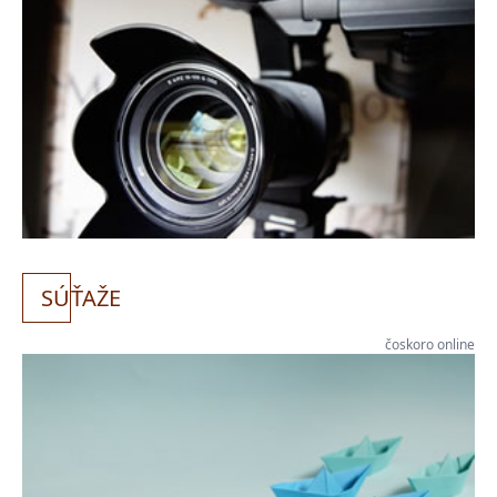
SÚ
ŤAŽE
čoskoro online