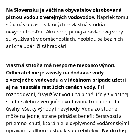
Na Slovensku je väčšina obyvateľov zásobovaná
pitnou vodou z verejných vodovodov.
Napriek tomu
sú u nás oblasti, v ktorých je vlastná studňa
nevyhnutnosťou. Ako zdroj pitnej a závlahovej vody
sú využívané v domácnostiach, neobídu sa bez nich
ani chalupári či záhradkári.
Vlastná studňa má nesporne niekoľko výhod.
Odberateľ nie je závislý na dodávke vody
z verejného vodovodu a v ideálnom prípade ušetrí
aj na neustále rastúcich cenách vody.
Pri
rozhodovaní, či využívať vodu na pitné účely z vlastnej
studne alebo z verejného vodovodu treba brať do
úvahy všetky výhody i nevýhody. Voda zo studne
môže na jednej strane prinášať benefit čerstvosti a
príjemnej chuti, ktorá nie je ovplyvnená vodárenskými
úpravami a dlhou cestou k spotrebiteľovi.
Na druhej