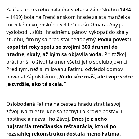
Za čias uhorského palatína Štefana Zápoľského (1434
– 1499) bola na Trenčianskom hrade zajatá manželka
tureckého vojenského veliteľa pašu Omara. Aby ju
vyslobodil, sľúbil hradnému pánovi vykopať do skaly
studňu, čím by sa hrad stal nedobytný.
Podľa povesti
kopal tri roky spolu so svojimi 300 druhmi do
hradnej skaly, až kým sa objavila voda.
Pri ťažkej
práci prišli o život takmer všetci jeho spolubojovníci.
Pred tým, než si milovanú Fatimu odviedol domov,
povedal Zápoľskému:
„Vodu síce máš, ale tvoje srdce
je tvrdšie, ako tá skala.“
Oslobodená Fatima na ceste z hradu stratila svoj
závoj. Na mieste, kde sa zachytil o krovie postavili
hostinec a nazvali ho Závoj.
Dnes je z neho
najstaršia trenčianska reštaurácia, ktorá po
rozsiahlej rekonštrukcii dostala meno Fatima.