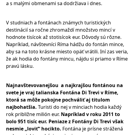
a s malými obmenami sa dodržiava i dnes.
V studniach a fontánach známych turistických
destinácií sa ročne zhromaždí množstvo mincí v
hodnote tisícok až stotisícok eur. Dôvody sú rôzne.
Napríklad, návštevníci Ríma hádžu do fontán mince,
aby sa na toto krásne miesto opäť vrátili. Iní zas veria,
že ak hodia do fontány mincu, nájdu si priamo v Ríme
pravú lásku.
Najnavštevovanejšou a najkrajšou fontánou na
svete je vraj talianska Fontána Di Trevi v Ríme,
ktorá sa môže pokojne pochváliť aj titulom
najbohatšia.
Turisti do nej v minciach hodia každý
rok približne milión eur.
Napríklad v roku 2011 to
bolo 951 tisíc eur. Peniaze z Fontány Di Trevi však
nesmie „loviť“ hocikto.
Fontána je prísne strážená