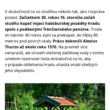
V skutočnosti to so studňou nebolo tak, ako rozpráva
povesť.
Začiatkom 30. rokov 16. storočia začali
studňu kopať vojaci habsburskej posádky hradu
spolu s poddanými Trenčianskeho panstva.
Trvalo
im takmer 40 rokov, kým sa prekopali do hĺbky 80
metrov pod povrch skaly.
Prácu dokončil Alexius
Thurzo až okolo roku 1570.
Na prameň síce
nenarazili, ale úroveň stečenej dažďovej vody v tomto
umelom rezervoári bola dostatočná na to, aby
v prípade obliehania hradu uhasila smäd všetkých
jeho obyvateľov.