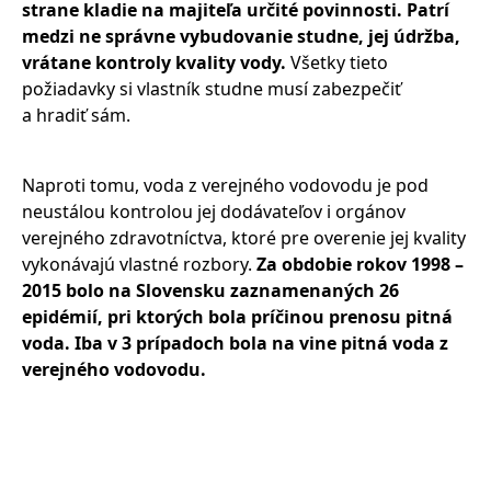
strane kladie na majiteľa určité povinnosti. Patrí
medzi ne správne vybudovanie studne, jej údržba,
vrátane kontroly kvality vody.
Všetky tieto
požiadavky si vlastník studne musí zabezpečiť
a hradiť sám.
Naproti tomu, voda z verejného vodovodu je pod
neustálou kontrolou jej dodávateľov i orgánov
verejného zdravotníctva, ktoré pre overenie jej kvality
vykonávajú vlastné rozbory.
Za obdobie rokov 1998 –
2015 bolo na Slovensku zaznamenaných 26
epidémií, pri ktorých bola príčinou prenosu pitná
voda. Iba v 3 prípadoch bola na vine pitná voda z
verejného vodovodu.