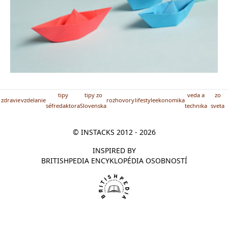
tipy
tipy zo
veda a
zo
zdravie
vzdelanie
rozhovory
lifestyle
ekonomika
séfredaktora
Slovenska
technika
sveta
© INSTACKS 2012 - 2026
INSPIRED BY
BRITISHPEDIA ENCYKLOPÉDIA OSOBNOSTÍ