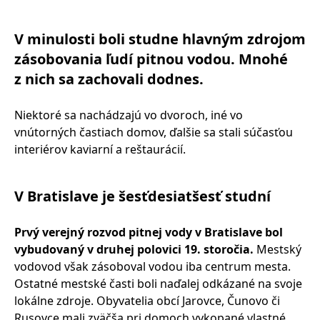
V minulosti boli studne hlavným zdrojom
zásobovania ľudí pitnou vodou. Mnohé
z nich sa zachovali dodnes.
Niektoré sa nachádzajú vo dvoroch, iné vo
vnútorných častiach domov, ďalšie sa stali súčasťou
interiérov kaviarní a reštaurácií.
V Bratislave je šesťdesiatšesť studní
Prvý verejný rozvod pitnej vody v Bratislave bol
vybudovaný v druhej polovici 19. storočia.
Mestský
vodovod však zásoboval vodou iba centrum mesta.
Ostatné mestské časti boli naďalej odkázané na svoje
lokálne zdroje. Obyvatelia obcí Jarovce, Čunovo či
Rusovce mali zväčša pri domoch vykopané vlastné