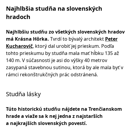
Najhlbšia studňa na slovenských
hradoch
Najhlbšiu studňu zo všetkých slovenských hradov
má Krásna Hôrka.
Tvrdí to bývalý architekt
Peter
Kucharovič
, ktorý dal urobiť jej prieskum. Podľa
tohto prieskumu by studňa mala mať hĺbku 135 až
140 m. V súčasnosti je asi do výšky 40 metrov
zasypaná stavebnou sutinou, ktorá by ale mala byť v
rámci rekonštrukčných prác odstránená.
Studňa lásky
Túto historickú studňu nájdete na Trenčianskom
hrade a viaže sa k nej jedna z najstarších
a najkrajších slovenských povestí.