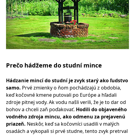
Prečo hádžeme do studní mince
Hádzanie mincí do studní je zvyk starý ako ľudstvo
samo.
Prvé zmienky o ňom pochádzajú z obdobia,
keď kočovné kmene putovali po Európe a hľadali
zdroje pitnej vody. Ak vodu našli verili, že je to dar od
bohov a chceli zaň poďakovať.
Hodili do objaveného
vodného zdroja mincu, ako odmenu za prejavenú
priazeň.
Neskôr, keď sa kočovníci usadili v malých
osadách a vykopali si prvé studne, tento zvyk pretrval