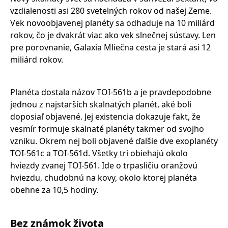
vzdialenosti asi 280 svetelných rokov od našej Zeme.
Vek novoobjavenej planéty sa odhaduje na 10 miliárd
rokov, čo je dvakrát viac ako vek slnečnej sústavy. Len
pre porovnanie, Galaxia Mliečna cesta je stará asi 12
miliárd rokov.
Planéta dostala názov TOI-561b a je pravdepodobne
jednou z najstarších skalnatých planét, aké boli
doposiaľ objavené. Jej existencia dokazuje fakt, že
vesmír formuje skalnaté planéty takmer od svojho
vzniku. Okrem nej boli objavené ďalšie dve exoplanéty
TOI-561c a TOI-561d. Všetky tri obiehajú okolo
hviezdy zvanej TOI-561. Ide o trpasličiu oranžovú
hviezdu, chudobnú na kovy, okolo ktorej planéta
obehne za 10,5 hodiny.
Bez známok života