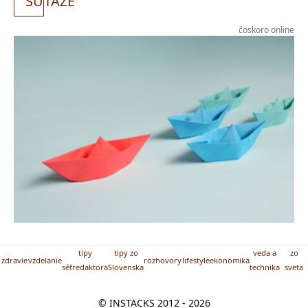
SÚ
ŤAŽE
čoskoro online
tipy
tipy zo
veda a
zo
zdravie
vzdelanie
rozhovory
lifestyle
ekonomika
séfredaktora
Slovenska
technika
sveta
© INSTACKS 2012 - 2026