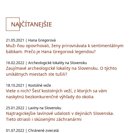
NA
JČÍTANEJŠIE
21.05.2021 | Hana Gregorová
Muži ňou opovrhovali, ženy prirovnávala k sentimentálnym
bábkam. Prečo je Hana Gregorová legendou?
16.02.2022 | Archeologické lokality na Slovensku
Zaujímavé archeologické lokality na Slovensku. O týchto
unikátnych miestach ste tušili?
18.10.2021 | Kostolné veže
Viete o nich? Šesť kostolných veží, z ktorých sa vám
naskytnú bezkonkurenčné výhľady do okolia
25.01.2022 | Lavíny na Slovensku
Najtragickejšie lavínové udalosti v dejinách Slovenska.
Tieto otriasli i skúsenými záchranármi
01.07.2022 | Chránené zvieratá