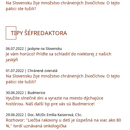
Na Slovensku žije množstvo chránených živočíchov. O tejto
pätici ste tušili?
TI
PY ŠÉFREDAKTORA
06.07.2022 | Jaskyne na Slovensku
Je vám horúco? Príďte sa schladiť do niektorej z našich
jaskýň
01.07.2022 | Chránené zvieratá
Na Slovensku žije množstvo chránených živočíchov. O tejto
pätici ste tušili?
30.06.2022 | Budmerice
Využite slnečné dni a vyrazte na miesto dýchajúce
históriou. Náš ďalší tip pre vás sú Budmerice!
29.06.2022 | Doc. MUDr. Emília Kaiserová, CSc.
Rozhovor: "Liečba rakoviny u detí je úspešná na viac ako 80
%," tvrdí uznávaná onkologička