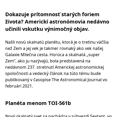
Dokazuje prítomnosť starých foriem
života? Americkí astronómovia nedávno
učinili vskutku výnimočný objav.
Našli novú skalnatú planétu, ktorá je o tretinu väčšia
než Zem a jej vek je takmer rovnaký ako vek našej
Galaxie Mliečna cesta. Horúca a skalnatá „super
Zem“, ako ju nazývajú, bola predstavená na
nedávnom 237. stretnutí Americkej astronomickej
spoločnosti a vedecký článok na túto tému bude
publikovaný v časopise The Astronomical Journal vo
februári 2021.
Planéta menom TOI-561b
Nový skalnatý svet sa nachádza v súhvezdí Sextant, vo