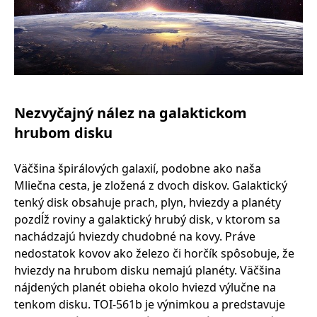
Nezvyčajný nález na galaktickom
hrubom disku
Väčšina špirálových galaxií, podobne ako naša
Mliečna cesta, je zložená z dvoch diskov. Galaktický
tenký disk obsahuje prach, plyn, hviezdy a planéty
pozdĺž roviny a galaktický hrubý disk, v ktorom sa
nachádzajú hviezdy chudobné na kovy. Práve
nedostatok kovov ako železo či horčík spôsobuje, že
hviezdy na hrubom disku nemajú planéty. Väčšina
nájdených planét obieha okolo hviezd výlučne na
tenkom disku. TOI-561b je výnimkou a predstavuje