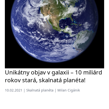
Unikátny objav v galaxii – 10 miliárd
rokov stará, skalnatá planéta!
10.02.2021 | Skalnatá planéta | Milan Cigánik