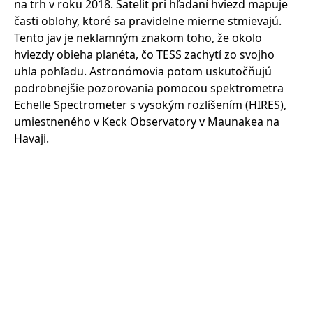
na trh v roku 2018. Satelit pri hľadaní hviezd mapuje
časti oblohy, ktoré sa pravidelne mierne stmievajú.
Tento jav je neklamným znakom toho, že okolo
hviezdy obieha planéta, čo TESS zachytí zo svojho
uhla pohľadu. Astronómovia potom uskutočňujú
podrobnejšie pozorovania pomocou spektrometra
Echelle Spectrometer s vysokým rozlíšením (HIRES),
umiestneného v Keck Observatory v Maunakea na
Havaji.