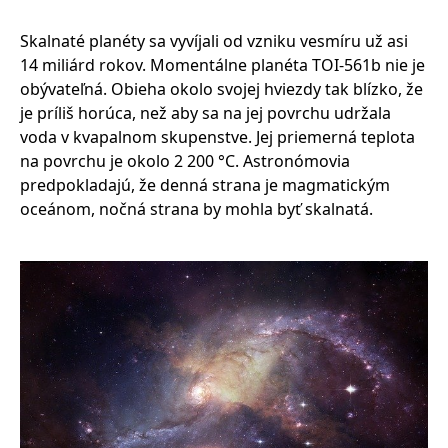
Skalnaté planéty sa vyvíjali od vzniku vesmíru už asi
14 miliárd rokov. Momentálne planéta TOI-561b nie je
obývateľná. Obieha okolo svojej hviezdy tak blízko, že
je príliš horúca, než aby sa na jej povrchu udržala
voda v kvapalnom skupenstve. Jej priemerná teplota
na povrchu je okolo 2 200 °C. Astronómovia
predpokladajú, že denná strana je magmatickým
oceánom, nočná strana by mohla byť skalnatá.