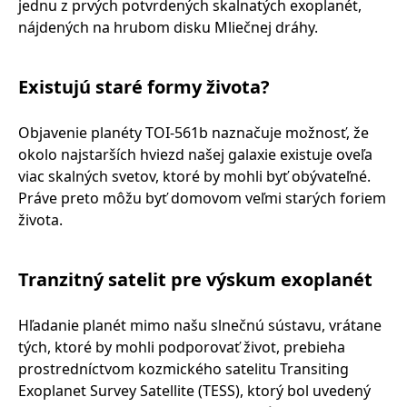
jednu z prvých potvrdených skalnatých exoplanét,
nájdených na hrubom disku Mliečnej dráhy.
Existujú staré formy života?
Objavenie planéty TOI-561b naznačuje možnosť, že
okolo najstarších hviezd našej galaxie existuje oveľa
viac skalných svetov, ktoré by mohli byť obývateľné.
Práve preto môžu byť domovom veľmi starých foriem
života.
Tranzitný satelit pre výskum exoplanét
Hľadanie planét mimo našu slnečnú sústavu, vrátane
tých, ktoré by mohli podporovať život, prebieha
prostredníctvom kozmického satelitu Transiting
Exoplanet Survey Satellite (TESS), ktorý bol uvedený