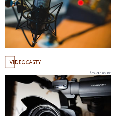
VI
DEOCASTY
čoskoro online