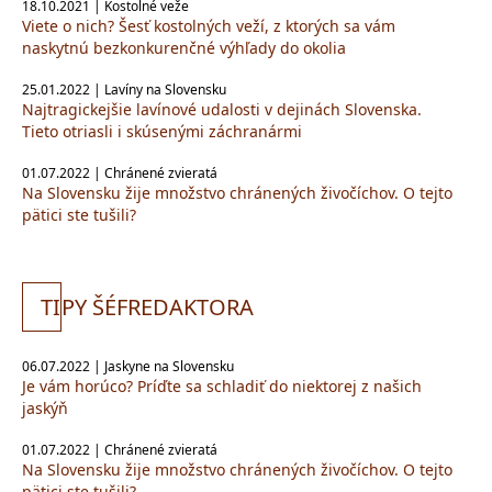
18.10.2021 | Kostolné veže
Viete o nich? Šesť kostolných veží, z ktorých sa vám
naskytnú bezkonkurenčné výhľady do okolia
25.01.2022 | Lavíny na Slovensku
Najtragickejšie lavínové udalosti v dejinách Slovenska.
Tieto otriasli i skúsenými záchranármi
01.07.2022 | Chránené zvieratá
Na Slovensku žije množstvo chránených živočíchov. O tejto
pätici ste tušili?
TI
PY ŠÉFREDAKTORA
06.07.2022 | Jaskyne na Slovensku
Je vám horúco? Príďte sa schladiť do niektorej z našich
jaskýň
01.07.2022 | Chránené zvieratá
Na Slovensku žije množstvo chránených živočíchov. O tejto
pätici ste tušili?