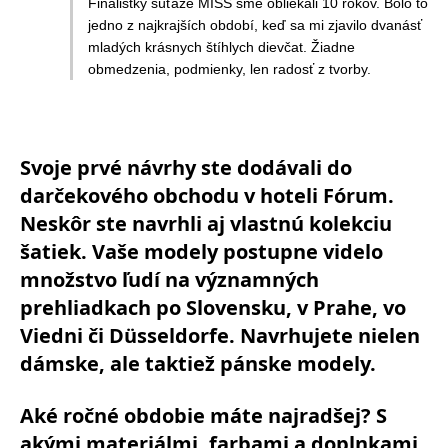
Finalistky súťaže MISS sme obliekali 10 rokov. Bolo to
jedno z najkrajších období, keď sa mi zjavilo dvanásť
mladých krásnych štíhlych dievčat. Žiadne
obmedzenia, podmienky, len radosť z tvorby.
Svoje prvé návrhy ste dodávali do
darčekového obchodu v hoteli Fórum.
Neskôr ste navrhli aj vlastnú kolekciu
šatiek. Vaše modely postupne videlo
množstvo ľudí na významných
prehliadkach po Slovensku, v Prahe, vo
Viedni či Düsseldorfe. Navrhujete nielen
dámske, ale taktiež pánske modely.
Aké ročné obdobie máte najradšej? S
akými materiálmi, farbami a doplnkami