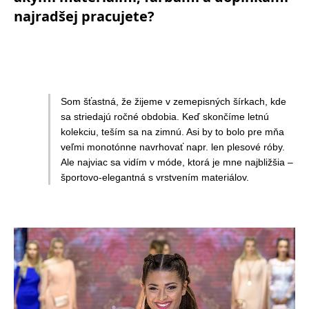
najradšej pracujete?
Som šťastná, že žijeme v zemepisných šírkach, kde
sa striedajú ročné obdobia. Keď skončíme letnú
kolekciu, teším sa na zimnú. Asi by to bolo pre mňa
veľmi monotónne navrhovať napr. len plesové róby.
Ale najviac sa vidím v móde, ktorá je mne najbližšia –
športovo-elegantná s vrstvením materiálov.