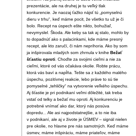
prezentácie, ale na druhej je tu veľký tlak
konkurencie. Je naozaj ťažko nájsť tú „pomyselnú
dieru v trhu“, keď máme pocit, že všetko tu už je či
bolo. Recept na úspech ešte nikto, bohužiaľ,
nevymyslel. Škoda. Ale keby sa tak aj stalo, mohlo by
to dopadnúť ako s palacinkami, kde máme presný
recept, ale kto zaručí, či nám neprihoria. Ako by som
ja inšpirovala mladých som zhrnula v knihe
Bežať
šťastiu oproti
. Choďte za svojimi cieľmi a nie za
cieľmi, ktoré od vás očakáva okolie. Robte prácu,
ktorá vás baví a napĺňa. Tešte sa z každého malého
úspechu, pozitívnej reakcie, lebo práve to sú tie
pomyselné „tehličky“ na vytvorenie veľkého úspechu.
Aj šťastie je pri podnikaní veľmi dôležité, tak treba
vstať od telky a bežať mu oproti. Aj konkurenciu je
potrebné vnímať ako dar, ktorý nás posúva
dopredu... Ale asi najpodstatnejšie, a to nie iba
v podnikaní, ale aj v živote je ÚSMEV – signál nielen
pre okolie, no hlavne pre nás samotných. Keď máme
úsmev, máme inšpiráciu, máme priateľov, máme