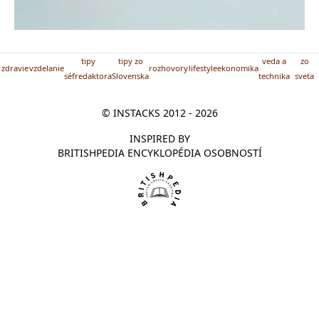
tipy
tipy zo
veda a
zo
zdravie
vzdelanie
rozhovory
lifestyle
ekonomika
séfredaktora
Slovenska
technika
sveta
© INSTACKS 2012 - 2026
INSPIRED BY
BRITISHPEDIA ENCYKLOPÉDIA OSOBNOSTÍ