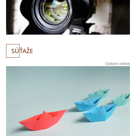
SÚ
ŤAŽE
čoskoro online