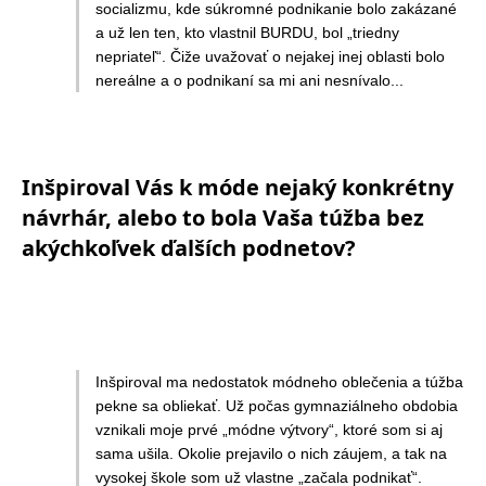
socializmu, kde súkromné podnikanie bolo zakázané
a už len ten, kto vlastnil BURDU, bol „triedny
nepriateľ“. Čiže uvažovať o nejakej inej oblasti bolo
nereálne a o podnikaní sa mi ani nesnívalo...
Inšpiroval Vás k móde nejaký konkrétny
návrhár, alebo to bola Vaša túžba bez
akýchkoľvek ďalších podnetov?
Inšpiroval ma nedostatok módneho oblečenia a túžba
pekne sa obliekať. Už počas gymnaziálneho obdobia
vznikali moje prvé „módne výtvory“, ktoré som si aj
sama ušila. Okolie prejavilo o nich záujem, a tak na
vysokej škole som už vlastne „začala podnikať“.