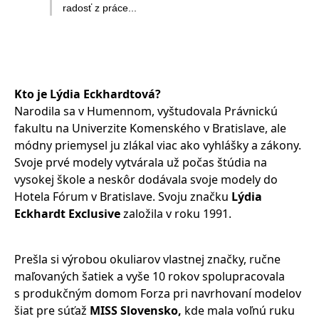
radosť z práce...
Kto je Lýdia Eckhardtová?
Narodila sa v Humennom, vyštudovala Právnickú
fakultu na Univerzite Komenského v Bratislave, ale
módny priemysel ju zlákal viac ako vyhlášky a zákony.
Svoje prvé modely vytvárala už počas štúdia na
vysokej škole a neskôr dodávala svoje modely do
Hotela Fórum v Bratislave. Svoju značku
Lýdia
Eckhardt Exclusive
založila v roku 1991.
Prešla si výrobou okuliarov vlastnej značky, ručne
maľovaných šatiek a vyše 10 rokov spolupracovala
s produkčným domom Forza pri navrhovaní modelov
šiat pre súťaž
MISS Slovensko,
kde mala voľnú ruku