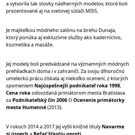
a vytvorila tak stovky nádherných modelov, ktoré boli
prezentované aj na svetovej súťaži MISS.
Je majiteľkou módneho salónu na brehu Dunaja,
ktorý ponúka aj exkluzívne služby ako kaderníctvo,
kozmetika a masáže.
Jej modely boli predvádzané na významných módnych
prehliadkach doma i v zahraničí. Za svoju dlhoročnú
umeleckú prácu získala aj niekoľko ocenení, z ktorých
spomeniem
Najúspešnejší podnikateľ roka 1998
,
Cena roka
odovzdaná primátorom mesta Bratislava
za
Podnikateľský čin 2006
či
Ocenenie primátorky
mesta Humenné
(2013).
V rokoch 2014 a 2017 jej vyšli knižné tituly
Navarme
si úspech
a
Bežať šťastiu oproti.