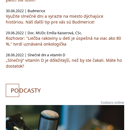
30.06.2022 | Budmerice
Využite slnečné dni a vyrazte na miesto dýchajúce
históriou. Náš ďalší tip pre vás sú Budmerice!
29.06.2022 | Doc. MUDr. Emília Kaiserová, CSc.
Rozhovor: "Liečba rakoviny u detí je úspešná na viac ako 80
%," tvrdí uznávaná onkologička
28.06.2022 | Slnečné dni a vitamín D
„Slnečný“ vitamín D je dôležitejší, než by ste čakali. Máte ho
dostatok?
PO
DCASTY
čoskoro online