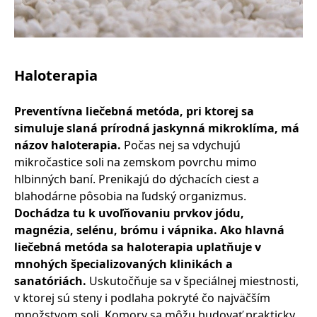
Haloterapia
Preventívna liečebná metóda, pri ktorej sa
simuluje slaná prírodná jaskynná mikroklíma, má
názov haloterapia.
Počas nej sa vdychujú
mikročastice soli na zemskom povrchu mimo
hlbinných baní. Prenikajú do dýchacích ciest a
blahodárne pôsobia na ľudský organizmus.
Dochádza tu k uvoľňovaniu prvkov jódu,
magnézia, selénu, brómu i vápnika. Ako hlavná
liečebná metóda sa haloterapia uplatňuje v
mnohých špecializovaných klinikách a
sanatóriách.
Uskutočňuje sa v špeciálnej miestnosti,
v ktorej sú steny i podlaha pokryté čo najväčším
množstvom soli. Komory sa môžu budovať prakticky