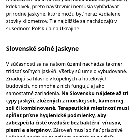
kdekoľvek, preto návštevníci nemusia vyhľadávať
prírodné jaskyne, ktoré môžu byť neraz vzdialené
stovky kilometrov. Tie najbližšie sa nachádzajú v
susednom Poľsku a na Ukrajine.
Slovenské soľné jaskyne
V súčasnosti sa na našom území nachádza takmer
tridsať soľných jaskýň. Všetky sú umelo vybudované.
Zriaďujú sa hlavne v kúpeľných a hotelových
budovách, no mnohé z nich fungujú aj ako
samostatné zariadenia.
Na Slovensku nájdete až tri
typy jaskýň, zložených z morskej soli, kamennej
soli či kombinované. Terapeutická miestnosť musí
spĺňať prísne hygienické podmienky, aby
zabezpečila čisté ovzdušie bez baktérií, vírusov,
plesní a alergénov.
Zároveň musí spĺňať priaznivé