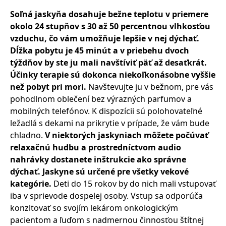
Soľná jaskyňa dosahuje bežne teplotu v priemere
okolo 24 stupňov s 30 až 50 percentnou vlhkosťou
vzduchu, čo vám umožňuje lepšie v nej dýchať.
Dĺžka pobytu je 45 minút a v priebehu dvoch
týždňov by ste ju mali navštíviť päť až desaťkrát.
Účinky terapie sú dokonca niekoľkonásobne vyššie
než pobyt pri mori.
Navštevujte ju v bežnom, pre vás
pohodlnom oblečení bez výrazných parfumov a
mobilných telefónov. K dispozícii sú polohovateľné
ležadlá s dekami na prikrytie v prípade, že vám bude
chladno.
V niektorých jaskyniach môžete počúvať
relaxačnú hudbu a prostredníctvom audio
nahrávky dostanete inštrukcie ako správne
dýchať. Jaskyne sú určené pre všetky vekové
kategórie.
Deti do 15 rokov by do nich mali vstupovať
iba v sprievode dospelej osoby. Vstup sa odporúča
konzltovať so svojím lekárom onkologickým
pacientom a ľuďom s nadmernou činnosťou štítnej