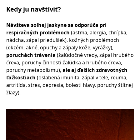
Kedy ju navštíviť?
Návšteva soľnej jaskyne sa odporúča pri
respiračných problémoch
(astma, alergia, chrípka,
nádcha, zápal priedušiek), kožných problémoch
(ekzém, akné, opuchy a zápaly kože, vyrážky),
poruchách trávenia
(žalúdočné vredy, zápal hrubého
čreva, poruchy činnosti žalúdka a hrubého čreva,
poruchy metabolizmu),
ale aj ďalších zdravotných
ťažkostiach
(oslabená imunita, zápal v tele, reuma,
artritída, stres, depresia, bolesti hlavy, poruchy štítnej
žľazy).