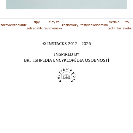
tipy
tipy zo
veda a
zo
zdravie
vzdelanie
rozhovory
lifestyle
ekonomika
séfredaktora
Slovenska
technika
sveta
© INSTACKS 2012 - 2026
INSPIRED BY
BRITISHPEDIA ENCYKLOPÉDIA OSOBNOSTÍ