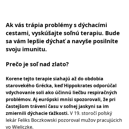
Ak vás trápia problémy s dýchacími
cestami, vyskúšajte soľnú terapiu. Bude
sa vám lepšie dýchať a navyše posilníte
svoju imunitu.
Prečo je soľ nad zlato?
Korene tejto terapie siahajú až do obdobia
starovekého Grécka, keď Hippokrates odporúčal
vdychovanie soli ako účinnú liečbu respiračných
problémov. Aj európski mnísi spozorovali, že pri
častejšom trávení času v soľnej jaskyni sa im
zmiernili dýchacie ťažkosti.
V 19. storočí poľský
lekár Feliks Boczkowski pozoroval mužov pracujúcich
vo Wieliczke.