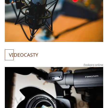
VI
DEOCASTY
čoskoro online