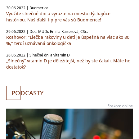
30.06.2022 | Budmerice
Využite slnečné dni a vyrazte na miesto dýchajúce
históriou. Náš ďalší tip pre vás sú Budmerice!
29.06.2022 | Doc. MUDr. Emília Kaiserová, CSc.
Rozhovor: "Liečba rakoviny u detí je úspešná na viac ako 80
%," tvrdí uznávaná onkologička
28.06.2022 | Slnečné dni a vitamín D
„Slnečný“ vitamín D je dôležitejší, než by ste čakali. Máte ho
dostatok?
PO
DCASTY
čoskoro online