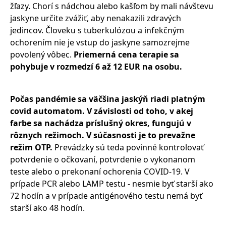
žľazy. Chorí s nádchou alebo kašľom by mali návštevu
jaskyne určite zvážiť, aby nenakazili zdravých
jedincov. Človeku s tuberkulózou a infekčným
ochorením nie je vstup do jaskyne samozrejme
povolený vôbec.
Priemerná cena terapie sa
pohybuje v rozmedzí 6 až 12 EUR na osobu.
Počas pandémie sa väčšina jaskýň riadi platným
covid automatom. V závislosti od toho, v akej
farbe sa nachádza príslušný okres, fungujú v
rôznych režimoch. V súčasnosti je to prevažne
režim OTP.
Prevádzky sú teda povinné kontrolovať
potvrdenie o očkovaní, potvrdenie o vykonanom
teste alebo o prekonaní ochorenia COVID-19. V
prípade PCR alebo LAMP testu - nesmie byť starší ako
72 hodín a v prípade antigénového testu nemá byť
starší ako 48 hodín.