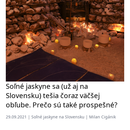
Soľné jaskyne sa (už aj na
Slovensku) tešia čoraz väčšej
obľube. Prečo sú také prospešné?
29.09.2021 | Soľné jaskyne na Slovensku | Milan Cigánik