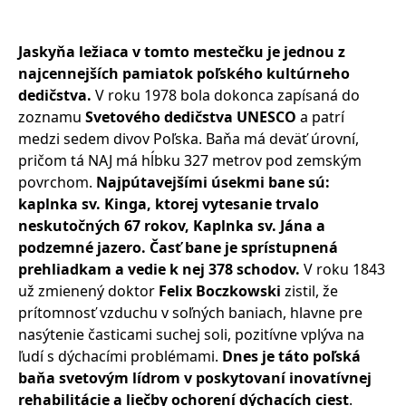
Jaskyňa ležiaca v tomto mestečku je jednou z
najcennejších pamiatok poľského kultúrneho
dedičstva.
V roku 1978 bola dokonca zapísaná do
zoznamu
Svetového dedičstva UNESCO
a patrí
medzi sedem divov Poľska. Baňa má deväť úrovní,
pričom tá NAJ má hĺbku 327 metrov pod zemským
povrchom.
Najpútavejšími úsekmi bane sú:
kaplnka sv. Kinga, ktorej vytesanie trvalo
neskutočných 67 rokov, Kaplnka sv. Jána a
podzemné jazero. Časť bane je sprístupnená
prehliadkam a vedie k nej 378 schodov.
V roku 1843
už zmienený doktor
Felix Boczkowski
zistil, že
prítomnosť vzduchu v soľných baniach, hlavne pre
nasýtenie časticami suchej soli, pozitívne vplýva na
ľudí s dýchacími problémami.
Dnes je táto poľská
baňa svetovým lídrom v poskytovaní inovatívnej
rehabilitácie a liečby ochorení dýchacích ciest
.