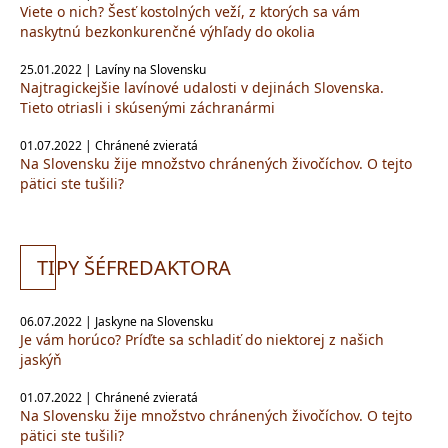
Viete o nich? Šesť kostolných veží, z ktorých sa vám
naskytnú bezkonkurenčné výhľady do okolia
25.01.2022 | Lavíny na Slovensku
Najtragickejšie lavínové udalosti v dejinách Slovenska.
Tieto otriasli i skúsenými záchranármi
01.07.2022 | Chránené zvieratá
Na Slovensku žije množstvo chránených živočíchov. O tejto
pätici ste tušili?
TI
PY ŠÉFREDAKTORA
06.07.2022 | Jaskyne na Slovensku
Je vám horúco? Príďte sa schladiť do niektorej z našich
jaskýň
01.07.2022 | Chránené zvieratá
Na Slovensku žije množstvo chránených živočíchov. O tejto
pätici ste tušili?