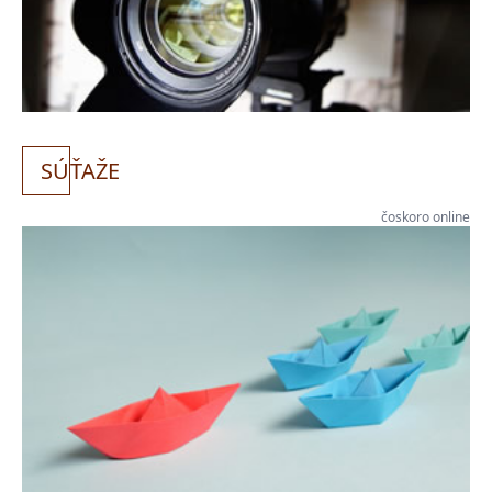
SÚ
ŤAŽE
čoskoro online