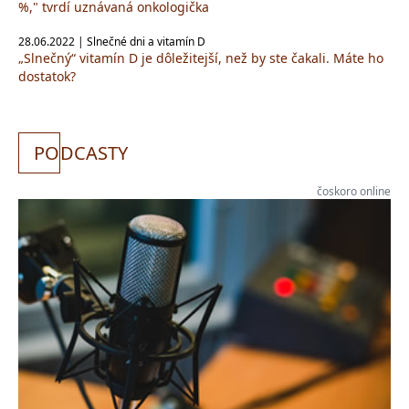
%," tvrdí uznávaná onkologička
28.06.2022 | Slnečné dni a vitamín D
„Slnečný“ vitamín D je dôležitejší, než by ste čakali. Máte ho
dostatok?
PO
DCASTY
čoskoro online