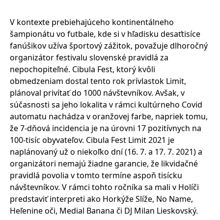
V kontexte prebiehajúceho kontinentálneho
šampionátu vo futbale, kde si v hľadisku desaťtisíce
fanúšikov užíva športový zážitok, považuje dlhoročný
organizátor festivalu slovenské pravidlá za
nepochopiteľné. Cibula Fest, ktorý kvôli
obmedzeniam dostal tento rok prívlastok Limit,
plánoval privítať do 1000 návštevníkov. Avšak, v
súčasnosti sa jeho lokalita v rámci kultúrneho Covid
automatu nachádza v oranžovej farbe, napriek tomu,
že 7-dňová incidencia je na úrovni 17 pozitívnych na
100-tisíc obyvateľov. Cibula Fest Limit 2021 je
naplánovaný už o niekoľko dní (16. 7. a 17. 7. 2021) a
organizátori nemajú žiadne garancie, že likvidačné
pravidlá povolia v tomto termíne aspoň tisícku
návštevníkov. V rámci tohto ročníka sa mali v Holíči
predstaviť interpreti ako Horkýže Slíže, No Name,
Heľenine oči, Medial Banana či DJ Milan Lieskovský.