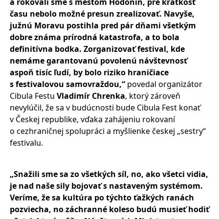
a rokovali sme s mestom Hodonín, pre krátkosť
času nebolo možné presun zrealizovať. Navyše,
južnú Moravu postihla pred pár dňami všetkým
dobre známa prírodná katastrofa, a to bola
definitívna bodka. Zorganizovať festival, kde
nemáme garantovanú povolenú návštevnosť
aspoň tisíc ľudí, by bolo riziko hraničiace
s festivalovou samovraždou,“
povedal organizátor
Cibula Festu
Vladimír Chrenka
, ktorý zároveň
nevylúčil, že sa v budúcnosti bude Cibula Fest konať
v Českej republike, vďaka zahájeniu rokovaní
o cezhraničnej spolupráci a myšlienke českej „sestry“
festivalu.
„Snažili sme sa zo všetkých síl, no, ako všetci vidia,
je nad naše sily bojovať s nastaveným systémom.
Veríme, že sa kultúra po týchto ťažkých ranách
pozviecha, no záchranné koleso budú musieť hodiť