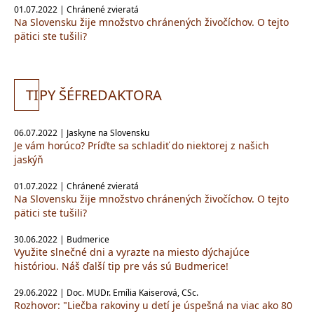
01.07.2022 | Chránené zvieratá
Na Slovensku žije množstvo chránených živočíchov. O tejto
pätici ste tušili?
TI
PY ŠÉFREDAKTORA
06.07.2022 | Jaskyne na Slovensku
Je vám horúco? Príďte sa schladiť do niektorej z našich
jaskýň
01.07.2022 | Chránené zvieratá
Na Slovensku žije množstvo chránených živočíchov. O tejto
pätici ste tušili?
30.06.2022 | Budmerice
Využite slnečné dni a vyrazte na miesto dýchajúce
históriou. Náš ďalší tip pre vás sú Budmerice!
29.06.2022 | Doc. MUDr. Emília Kaiserová, CSc.
Rozhovor: "Liečba rakoviny u detí je úspešná na viac ako 80