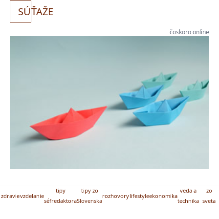
SÚ
ŤAŽE
čoskoro online
tipy
tipy zo
veda a
zo
zdravie
vzdelanie
rozhovory
lifestyle
ekonomika
séfredaktora
Slovenska
technika
sveta