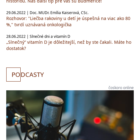
históriou. Náš ďalší tip pre vás sú Budmerice!
29.06.2022 | Doc. MUDr. Emília Kaiserová, CSc.
Rozhovor: "Liečba rakoviny u detí je úspešná na viac ako 80
%," tvrdí uznávaná onkologička
28.06.2022 | Slnečné dni a vitamín D
„Slnečný“ vitamín D je dôležitejší, než by ste čakali. Máte ho
dostatok?
PO
DCASTY
čoskoro online