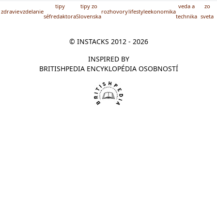
tipy
tipy zo
veda a
zo
zdravie
vzdelanie
rozhovory
lifestyle
ekonomika
séfredaktora
Slovenska
technika
sveta
© INSTACKS 2012 - 2026
INSPIRED BY
BRITISHPEDIA ENCYKLOPÉDIA OSOBNOSTÍ