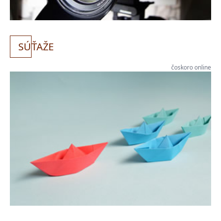
SÚ
ŤAŽE
čoskoro online