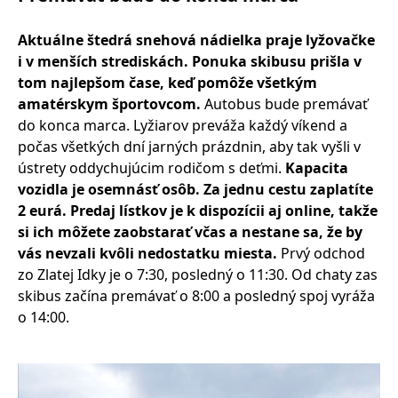
Aktuálne štedrá snehová nádielka praje lyžovačke
i v menších strediskách. Ponuka skibusu prišla v
tom najlepšom čase, keď pomôže všetkým
amatérskym športovcom.
Autobus bude premávať
do konca marca. Lyžiarov preváža každý víkend a
počas všetkých dní jarných prázdnin, aby tak vyšli v
ústrety oddychujúcim rodičom s deťmi.
Kapacita
vozidla je osemnásť osôb. Za jednu cestu zaplatíte
2 eurá. Predaj lístkov je k dispozícii aj online, takže
si ich môžete zaobstarať včas a nestane sa, že by
vás nevzali kvôli nedostatku miesta.
Prvý odchod
zo Zlatej Idky je o 7:30, posledný o 11:30. Od chaty zas
skibus začína premávať o 8:00 a posledný spoj vyráža
o 14:00.