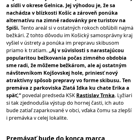
a sídli v okrese Gelnica. Jej výhodou je, že sa
nachádza v blízkosti Košíc a zároveň ponúka
alternatívu na zimné radovánky pre turistov na
Spiši.
Tento areál si v ostatných rokoch obľúbili najmä
bežkári. Z tohto dôvodu im Košický samosprávny kraj
vyšiel v ústrety a ponúka im prepravu skibusom
priamo k tratiam.
„Aj v súvislosti s narastajúcou
popularitou bežkovania počas zimného obdobia
sme radi, že môžeme bežkárom, ale aj ostatným
návštevníkom Kojšovskej hole, priniesť nový
atraktívny spôsob prepravy vo forme skibusu. Ten
premáva z parkoviska Zlatá Idka ku chate Erika a
späť,“
povedal predseda KSK
Rastislav Trnka
. Lyžiari
si tak zjednodušia výstup do hornej časti, ich auto
bude zatiaľ zaparkované v obci, vďaka čomu sa zlepší
i premávka v celej lokalite.
Premávať bude do konca marca