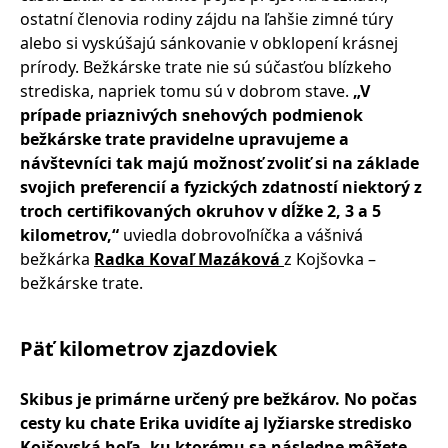
ostatní členovia rodiny zájdu na ľahšie zimné túry
alebo si vyskúšajú sánkovanie v obklopení krásnej
prírody. Bežkárske trate nie sú súčasťou blízkeho
strediska, napriek tomu sú v dobrom stave.
„V
prípade priaznivých snehových podmienok
bežkárske trate pravidelne upravujeme a
návštevníci tak majú možnosť zvoliť si na základe
svojich preferencií a fyzických zdatností niektorý z
troch certifikovaných okruhov v dĺžke 2, 3 a 5
kilometrov,“
uviedla dobrovoľníčka a vášnivá
bežkárka
Radka Kovaľ Mazáková
z Kojšovka –
bežkárske trate.
Päť kilometrov zjazdoviek
Skibus je primárne určený pre bežkárov. No počas
cesty ku chate Erika uvidíte aj lyžiarske stredisko
Kojšovská hoľa, ku ktorému sa následne môžete