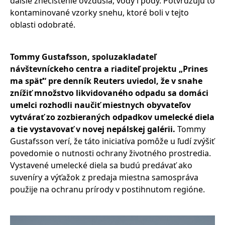
ďalšie znečistenie ovzdušia, vody i pôdy. Potvrdzujú to
kontaminované vzorky snehu, ktoré boli v tejto
oblasti odobraté.
Tommy Gustafsson, spoluzakladateľ
návštevníckeho centra a riaditeľ projektu „Prines
ma späť“ pre denník Reuters uviedol, že v snahe
znížiť množstvo likvidovaného odpadu sa domáci
umelci rozhodli naučiť miestnych obyvateľov
vytvárať zo zozbieraných odpadkov umelecké diela
a tie vystavovať v novej nepálskej galérii.
Tommy
Gustafsson verí, že táto iniciatíva pomôže u ľudí zvýšiť
povedomie o nutnosti ochrany životného prostredia.
Vystavené umelecké diela sa budú predávať ako
suveníry a výťažok z predaja miestna samospráva
použije na ochranu prírody v postihnutom regióne.