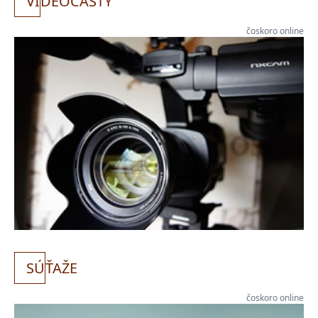
VI
DEOCASTY
čoskoro online
SÚ
ŤAŽE
čoskoro online