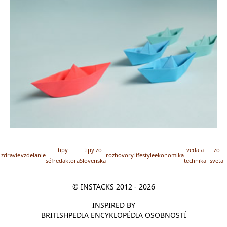
tipy
tipy zo
veda a
zo
zdravie
vzdelanie
rozhovory
lifestyle
ekonomika
séfredaktora
Slovenska
technika
sveta
© INSTACKS 2012 - 2026
INSPIRED BY
BRITISHPEDIA ENCYKLOPÉDIA OSOBNOSTÍ