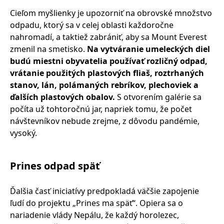
Cieľom myšlienky je upozorniť na obrovské množstvo
odpadu, ktorý sa v celej oblasti každoročne
nahromadí, a taktiež zabrániť, aby sa Mount Everest
zmenil na smetisko.
Na vytváranie umeleckých diel
budú miestni obyvatelia používať rozličný odpad,
vrátanie použitých plastových fliaš, roztrhaných
stanov, lán, polámaných rebríkov, plechoviek a
ďalších plastových obalov.
S otvorením galérie sa
počíta už tohtoročnú jar, napriek tomu, že počet
návštevníkov nebude zrejme, z dôvodu pandémie,
vysoký.
Prines odpad späť
Ďalšia časť iniciatívy predpokladá väčšie zapojenie
ľudí do projektu „Prines ma späť“. Opiera sa o
nariadenie vlády Nepálu, že každý horolezec,