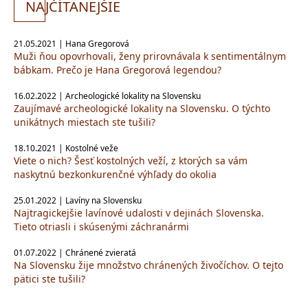
NA
JČÍTANEJŠIE
21.05.2021 | Hana Gregorová
Muži ňou opovrhovali, ženy prirovnávala k sentimentálnym
bábkam. Prečo je Hana Gregorová legendou?
16.02.2022 | Archeologické lokality na Slovensku
Zaujímavé archeologické lokality na Slovensku. O týchto
unikátnych miestach ste tušili?
18.10.2021 | Kostolné veže
Viete o nich? Šesť kostolných veží, z ktorých sa vám
naskytnú bezkonkurenčné výhľady do okolia
25.01.2022 | Lavíny na Slovensku
Najtragickejšie lavínové udalosti v dejinách Slovenska.
Tieto otriasli i skúsenými záchranármi
01.07.2022 | Chránené zvieratá
Na Slovensku žije množstvo chránených živočíchov. O tejto
pätici ste tušili?