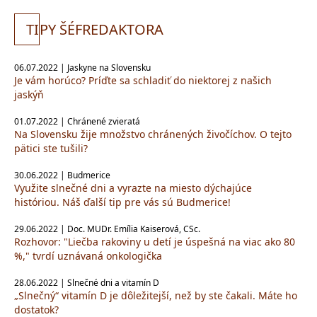
TI
PY ŠÉFREDAKTORA
06.07.2022 | Jaskyne na Slovensku
Je vám horúco? Príďte sa schladiť do niektorej z našich
jaskýň
01.07.2022 | Chránené zvieratá
Na Slovensku žije množstvo chránených živočíchov. O tejto
pätici ste tušili?
30.06.2022 | Budmerice
Využite slnečné dni a vyrazte na miesto dýchajúce
históriou. Náš ďalší tip pre vás sú Budmerice!
29.06.2022 | Doc. MUDr. Emília Kaiserová, CSc.
Rozhovor: "Liečba rakoviny u detí je úspešná na viac ako 80
%," tvrdí uznávaná onkologička
28.06.2022 | Slnečné dni a vitamín D
„Slnečný“ vitamín D je dôležitejší, než by ste čakali. Máte ho
dostatok?