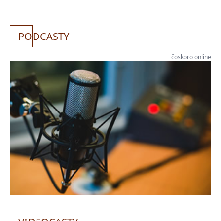
PO
DCASTY
čoskoro online