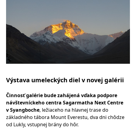
Výstava umeleckých diel v novej galérii
Činnosť galérie bude zahájená vďaka podpore
návštevníckeho centra Sagarmatha Next Centre
v Syangboche
, ležiaceho na hlavnej trase do
základného tábora Mount Everestu, dva dni chôdze
od Lukly, vstupnej brány do hôr.