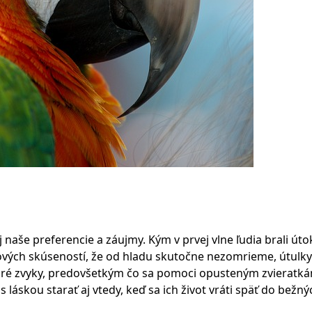
j naše preferencie a záujmy. Kým v prvej vlne ľudia brali út
nových skúseností, že od hladu skutočne nezomrieme, útulky
dobré zvyky, predovšetkým čo sa pomoci opusteným zvieratká
 láskou starať aj vtedy, keď sa ich život vráti späť do bežný