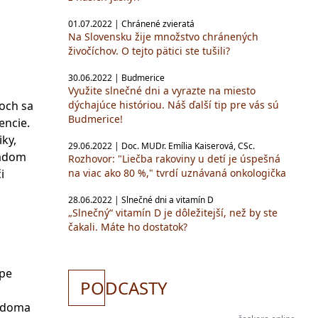
01.07.2022 | Chránené zvieratá
Na Slovensku žije množstvo chránených
živočíchov. O tejto pätici ste tušili?
30.06.2022 | Budmerice
Využite slnečné dni a vyrazte na miesto
dýchajúce históriou. Náš ďalší tip pre vás sú
ňoch sa
Budmerice!
encie.
ky,
29.06.2022 | Doc. MUDr. Emília Kaiserová, CSc.
ľadom
Rozhovor: "Liečba rakoviny u detí je úspešná
na viac ako 80 %," tvrdí uznávaná onkologička
i
28.06.2022 | Slnečné dni a vitamín D
„Slnečný“ vitamín D je dôležitejší, než by ste
čakali. Máte ho dostatok?
úpe
PO
DCASTY
e doma