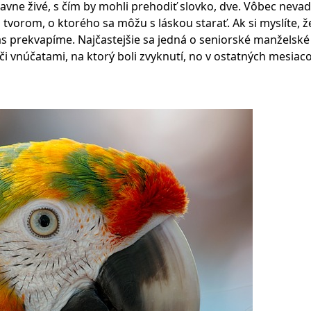
avne živé, s čím by mohli prehodiť slovko, dve. Vôbec nevadí
vorom, o ktorého sa môžu s láskou starať. Ak si myslíte, že
s prekvapíme. Najčastejšie sa jedná o seniorské manželské
i vnúčatami, na ktorý boli zvyknutí, no v ostatných mesiac