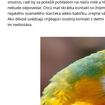
smutno, radi by sa potešili pohľadom na niečo milé a hl
nebude odpovedať. Chcú mať skrátka kontakt so živým t
nejakého osamelého starčeka alebo babičku, zrejme vá
Ako dôvod uvádzajú chýbajúci osobný kontakt s deťmi č
im nedostáva.