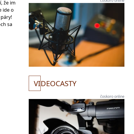
čoskoro online
, že im
 ide o
 páry!
och sa
VI
DEOCASTY
čoskoro online