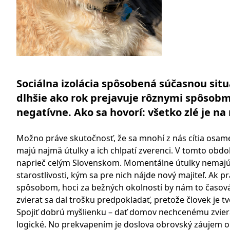
Sociálna izolácia spôsobená súčasnou situ
dlhšie ako rok prejavuje rôznymi spôsobm
negatívne. Ako sa hovorí: všetko zlé je na 
Možno práve skutočnosť, že sa mnohí z nás cítia osame
majú najmä útulky a ich chlpatí zverenci. V tomto období
naprieč celým Slovenskom. Momentálne útulky nemajú n
starostlivosti, kým sa pre nich nájde nový majiteľ. Ak
spôsobom, hoci za bežných okolností by nám to časová
zvierat sa dal trošku predpokladať, pretože človek je
Spojiť dobrú myšlienku – dať domov nechcenému zvieratk
logické. No prekvapením je doslova obrovský záujem 