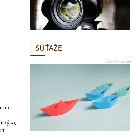
SÚ
ŤAŽE
čoskoro online
okom
 i
m týka,
ch