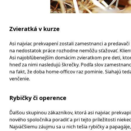
Zvieratká v kurze
Asi najviac prekvapení zostali zamestnanci a predavač
na nedostatok práce rozhodne nemôžu sťažovať. Kliente
Asi najobľúbenejším domácim zvieratkom pre deti, ktor
hneď za nimi nasledujú škrečky. Podľa slov zamestnanc
na fakt, že doba home-officov raz pominie. Siahajú teda
venčenie.
Rybičky či operence
Ďalšou skupinou zákazníkov, ktorá asi najviac prekvap
nového spoločníka poradiť a pri tejto príležitosti niek
Najväčšiemu záujmu sa u nich tešia rybičky a papagáje