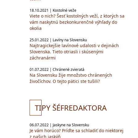
18.10.2021 | Kostolné veže
Viete o nich? Šesť kostolných veží, z ktorých sa
vám naskytnú bezkonkurenčné výhľady do
okolia
25.01.2022 | Lavíny na Slovensku
Najtragickejšie lavínové udalosti v dejinách
Slovenska. Tieto otriasli i skúsenými
záchranármi
01.07.2022 | Chránené zvieratá
Na Slovensku žije množstvo chránených
živočíchov. O tejto pätici ste tušili?
TI
PY ŠÉFREDAKTORA
06.07.2022 | Jaskyne na Slovensku
Je vám horúco? Príďte sa schladiť do niektorej
z našich jaskýň