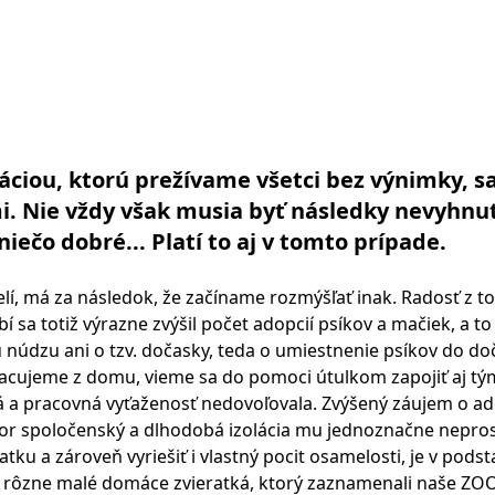
áciou, ktorú prežívame všetci bez výnimky, s
i. Nie vždy však musia byť následky nevyhnu
niečo dobré... Platí to aj v tomto prípade.
lí, má za následok, že začíname rozmýšľať inak. Radosť z t
 sa totiž výrazne zvýšil počet adopcií psíkov a mačiek, a to
údzu ani o tzv. dočasky, teda o umiestnenie psíkov do do
 pracujeme z domu, vieme sa do pomoci útulkom zapojiť aj t
 a pracovná vyťaženosť nedovoľovala. Zvýšený záujem o ad
 tvor spoločenský a dlhodobá izolácia mu jednoznačne nepro
u a zároveň vyriešiť i vlastný pocit osamelosti, je v podst
o rôzne malé domáce zvieratká, ktorý zaznamenali naše ZO