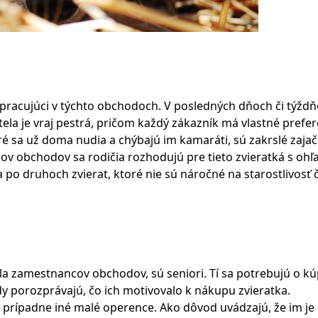
i pracujúci v týchto obchodoch. V posledných dňoch či týžd
la je vraj pestrá, pričom každý zákazník má vlastné prefer
é sa už doma nudia a chýbajú im kamaráti, sú zakrslé zajači
ov obchodov sa rodičia rozhodujú pre tieto zvieratká s oh
 po druhoch zvierat, ktoré nie sú náročné na starostlivosť č
ila zamestnancov obchodov, sú seniori. Tí sa potrebujú o k
edy porozprávajú, čo ich motivovalo k nákupu zvieratka.
, prípadne iné malé operence. Ako dôvod uvádzajú, že im j