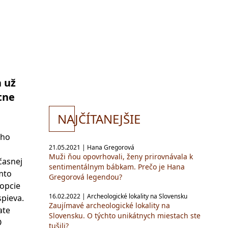
a už
tne
NA
JČÍTANEJŠIE
oho
21.05.2021 | Hana Gregorová
Muži ňou opovrhovali, ženy prirovnávala k
časnej
sentimentálnym bábkam. Prečo je Hana
ýmto
Gregorová legendou?
opcie
16.02.2022 | Archeologické lokality na Slovensku
spieva.
Zaujímavé archeologické lokality na
ate
Slovensku. O týchto unikátnych miestach ste
O
tušili?