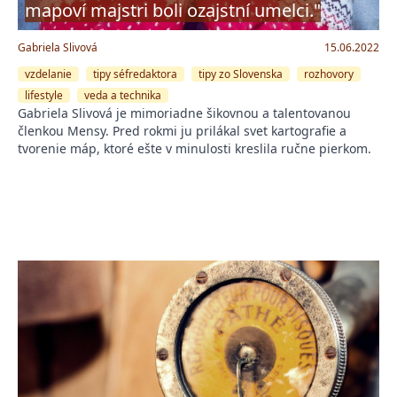
mapoví majstri boli ozajstní umelci."
Gabriela Slivová
15.06.2022
vzdelanie
tipy séfredaktora
tipy zo Slovenska
rozhovory
lifestyle
veda a technika
Gabriela Slivová je mimoriadne šikovnou a talentovanou
členkou Mensy. Pred rokmi ju prilákal svet kartografie a
tvorenie máp, ktoré ešte v minulosti kreslila ručne pierkom.