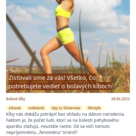
Zisťovali sme za vás! Všetko, čo
potrebujete vedieť o boľavých kĺboch
Boľavé kĺby
28.06.2022
zdravie
vzdelanie
tipy zo Slovenska
lifestyle
Kĺby nás dokážu potrápiť bez ohľadu na dátum narodenia.
Faktom je, že počet ľudí, ktorí sa na bolesti pohybového
aparátu sťažujú, neustále rastie. Dá sa voči tomuto
nepríjemnému „fenoménu“ brániť?