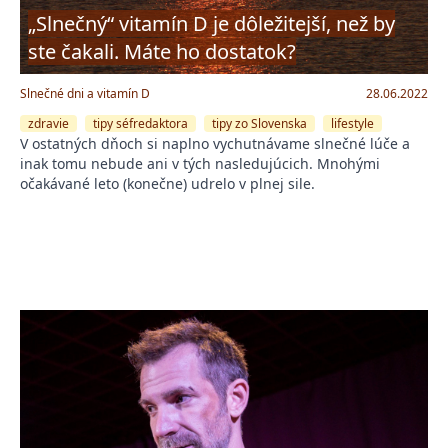
„Slnečný“ vitamín D je dôležitejší, než by
ste čakali. Máte ho dostatok?
Slnečné dni a vitamín D
28.06.2022
zdravie
tipy séfredaktora
tipy zo Slovenska
lifestyle
V ostatných dňoch si naplno vychutnávame slnečné lúče a
inak tomu nebude ani v tých nasledujúcich. Mnohými
očakávané leto (konečne) udrelo v plnej sile.