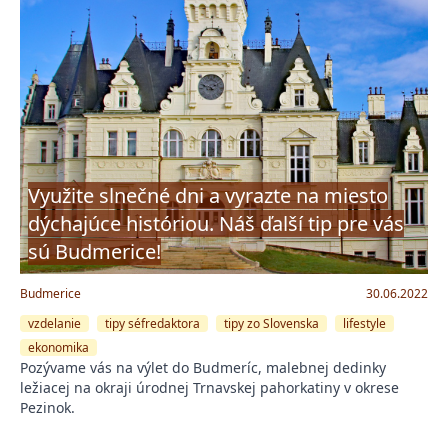
Využite slnečné dni a vyrazte na miesto
dýchajúce históriou. Náš ďalší tip pre vás
sú Budmerice!
Budmerice
30.06.2022
vzdelanie
tipy séfredaktora
tipy zo Slovenska
lifestyle
ekonomika
Pozývame vás na výlet do Budmeríc, malebnej dedinky
ležiacej na okraji úrodnej Trnavskej pahorkatiny v okrese
Pezinok.