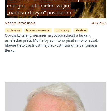
energiu. ...a to nielen svojím
„nadosmrťovým“ povolaním."
Mgr. art. Tomáš Berka
04.07.2022
vzdelanie
tipy zo Slovenska
rozhovory
lifestyle
Obrovský talent, nesmierna zodpovednosť a láska k
umeleckej práci. Mohla by som toho písať mnoho, avšak
hlavne tieto vlastnosti najviac vystihujú umelca Tomáša
Berku.