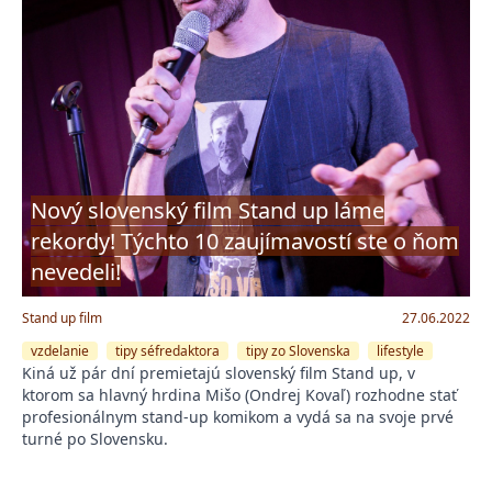
Nový slovenský film Stand up láme
rekordy! Týchto 10 zaujímavostí ste o ňom
nevedeli!
Stand up film
27.06.2022
vzdelanie
tipy séfredaktora
tipy zo Slovenska
lifestyle
Kiná už pár dní premietajú slovenský film Stand up, v
ktorom sa hlavný hrdina Mišo (Ondrej Kovaľ) rozhodne stať
profesionálnym stand-up komikom a vydá sa na svoje prvé
turné po Slovensku.