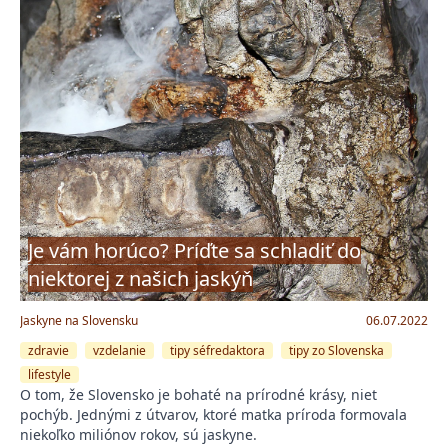
Je vám horúco? Príďte sa schladiť do
niektorej z našich jaskýň
Jaskyne na Slovensku
06.07.2022
zdravie
vzdelanie
tipy séfredaktora
tipy zo Slovenska
lifestyle
O tom, že Slovensko je bohaté na prírodné krásy, niet
pochýb. Jednými z útvarov, ktoré matka príroda formovala
niekoľko miliónov rokov, sú jaskyne.