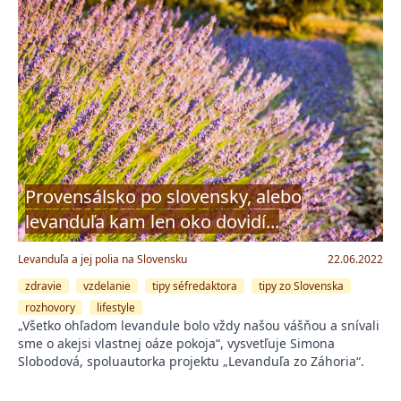
Provensálsko po slovensky, alebo
levanduľa kam len oko dovidí...
Levanduľa a jej polia na Slovensku
22.06.2022
zdravie
vzdelanie
tipy séfredaktora
tipy zo Slovenska
rozhovory
lifestyle
„Všetko ohľadom levandule bolo vždy našou vášňou a snívali
sme o akejsi vlastnej oáze pokoja“, vysvetľuje Simona
Slobodová, spoluautorka projektu „Levanduľa zo Záhoria“.