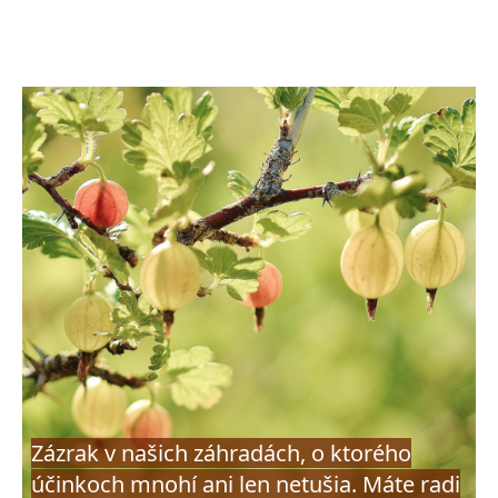
Zázrak v našich záhradách, o ktorého
účinkoch mnohí ani len netušia. Máte radi