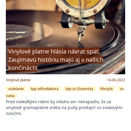
Vinylové platne hlásia návrat späť.
Zaujímavú históriu majú aj v našich
končinách!
Vinylové platne
14.06.2022
vzdelanie
tipy séfredaktora
tipy zo Slovenska
lifestyle
zo
sveta
Pred niekoľkými rokmi by nikoho ani nenapadlo, že sa
vinylové gramoplatne vrátia na pulty predajní so zvukovými
nosičmi.