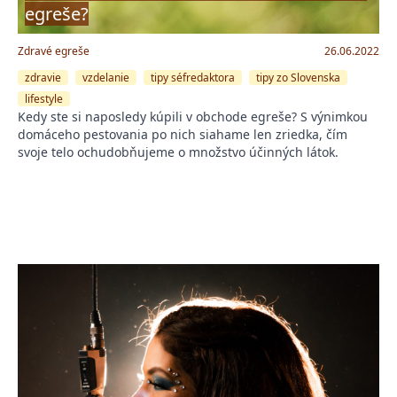
egreše?
Zdravé egreše
26.06.2022
zdravie
vzdelanie
tipy séfredaktora
tipy zo Slovenska
lifestyle
Kedy ste si naposledy kúpili v obchode egreše? S výnimkou
domáceho pestovania po nich siahame len zriedka, čím
svoje telo ochudobňujeme o množstvo účinných látok.