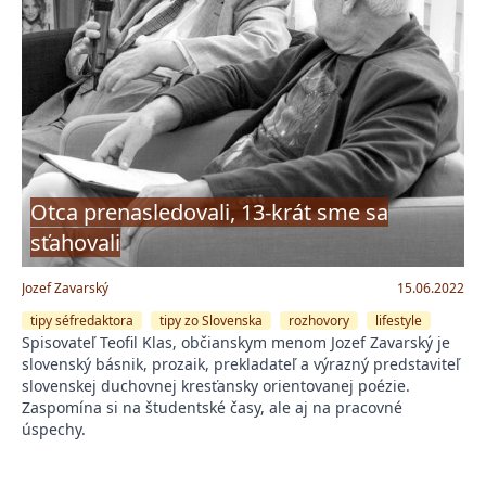
Otca prenasledovali, 13-krát sme sa
sťahovali
Jozef Zavarský
15.06.2022
tipy séfredaktora
tipy zo Slovenska
rozhovory
lifestyle
Spisovateľ Teofil Klas, občianskym menom Jozef Zavarský je
slovenský básnik, prozaik, prekladateľ a výrazný predstaviteľ
slovenskej duchovnej kresťansky orientovanej poézie.
Zaspomína si na študentské časy, ale aj na pracovné
úspechy.