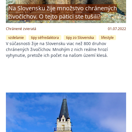
Na Slovensku žije množstvo chránených
živočíchov. O tejto pätici ste tušili?
Chránené zvieratá
01.07.2022
vzdelanie
tipy séfredaktora
tipy zo Slovenska
lifestyle
V súčasnosti žije na Slovensku viac než 800 druhov
chránených živočíchov. Mnohým z nich reálne hrozí
vyhynutie, pretože ich počet na našom území klesá.