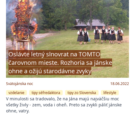
Oslávte letný slnovrat na TOMTO
čarovnom mieste. Rozhoria sa jánske
ohne a ožijú starodávne zvyky
Svätojánska noc
18.06.2022
vzdelanie
tipy séfredaktora
tipy zo Slovenska
lifestyle
V minulosti sa tradovalo, že na Jána majú najväčšiu moc
všetky živly - zem, voda i oheň. Preto sa zvykli páliť jánske
ohne, vatry.