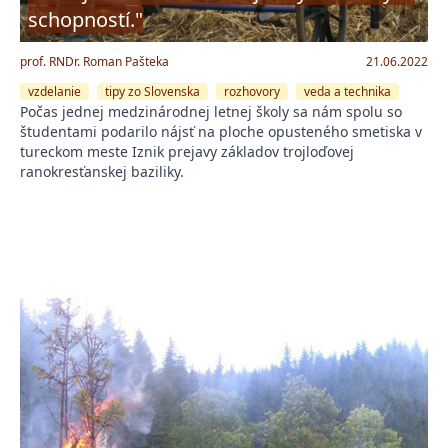
schopností."
prof. RNDr. Roman Pašteka
21.06.2022
vzdelanie
tipy zo Slovenska
rozhovory
veda a technika
Počas jednej medzinárodnej letnej školy sa nám spolu so
študentami podarilo nájsť na ploche opusteného smetiska v
tureckom meste Iznik prejavy základov trojloďovej
ranokresťanskej baziliky.