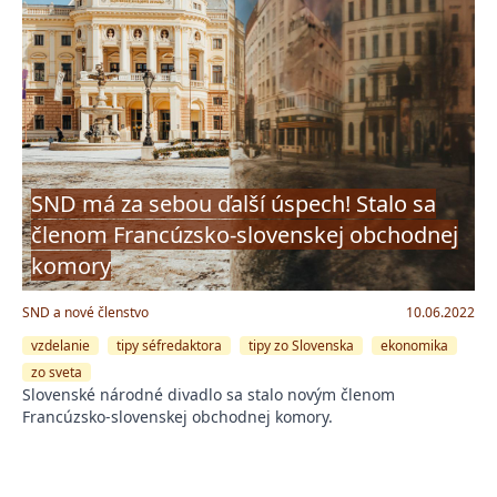
SND má za sebou ďalší úspech! Stalo sa
členom Francúzsko-slovenskej obchodnej
komory
SND a nové členstvo
10.06.2022
vzdelanie
tipy séfredaktora
tipy zo Slovenska
ekonomika
zo sveta
Slovenské národné divadlo sa stalo novým členom
Francúzsko-slovenskej obchodnej komory.