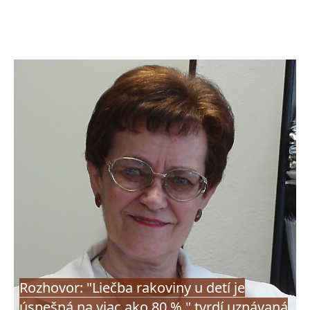
Rozhovor: "Liečba rakoviny u detí je
úspešná na viac ako 80 %," tvrdí uznávaná