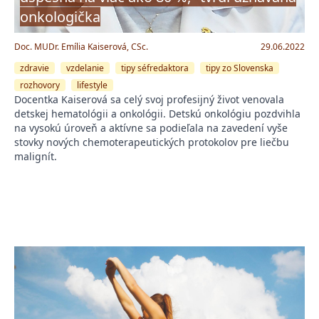
onkologička
Doc. MUDr. Emília Kaiserová, CSc.
29.06.2022
zdravie
vzdelanie
tipy séfredaktora
tipy zo Slovenska
rozhovory
lifestyle
Docentka Kaiserová sa celý svoj profesijný život venovala
detskej hematológii a onkológii. Detskú onkológiu pozdvihla
na vysokú úroveň a aktívne sa podieľala na zavedení vyše
stovky nových chemoterapeutických protokolov pre liečbu
malignít.