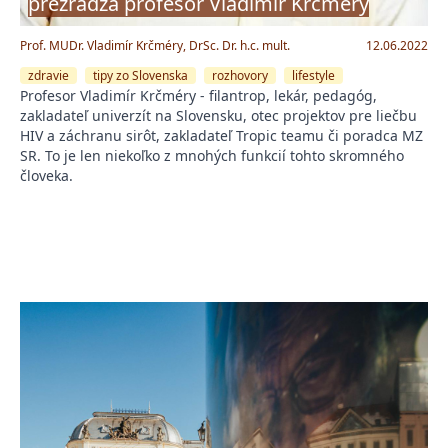
prezrádza profesor Vladimír Krčméry
Prof. MUDr. Vladimír Krčméry, DrSc. Dr. h.c. mult.
12.06.2022
zdravie
tipy zo Slovenska
rozhovory
lifestyle
Profesor Vladimír Krčméry - filantrop, lekár, pedagóg,
zakladateľ univerzít na Slovensku, otec projektov pre liečbu
HIV a záchranu sirôt, zakladateľ Tropic teamu či poradca MZ
SR. To je len niekoľko z mnohých funkcií tohto skromného
človeka.