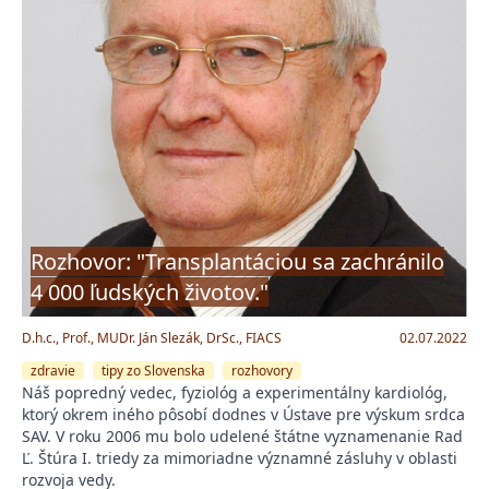
Rozhovor: "Transplantáciou sa zachránilo
4 000 ľudských životov."
D.h.c., Prof., MUDr. Ján Slezák, DrSc., FIACS
02.07.2022
zdravie
tipy zo Slovenska
rozhovory
Náš popredný vedec, fyziológ a experimentálny kardiológ,
ktorý okrem iného pôsobí dodnes v Ústave pre výskum srdca
SAV. V roku 2006 mu bolo udelené štátne vyznamenanie Rad
Ľ. Štúra I. triedy za mimoriadne významné zásluhy v oblasti
rozvoja vedy.