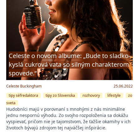
Celeste o novom albume: „Bude to sladko-
kyslá cukrová vata so silným charakterom
spovede.“
Celeste Buckingham
25.06.2022
tipy séfredaktora
tipy zo Slovenska
rozhovory
lifestyle
zo
sveta
Hudobníci majú v porovnaní s mnohými z nás minimálne
jednu nespornú výhodu. Zo svojho rozpoloženia sa dokážu
vyspievať, pričom nie je tajomstvom, že ťažšie okamihy v ich
životoch bývajú zdrojom tej najväčšej inšpirácie.