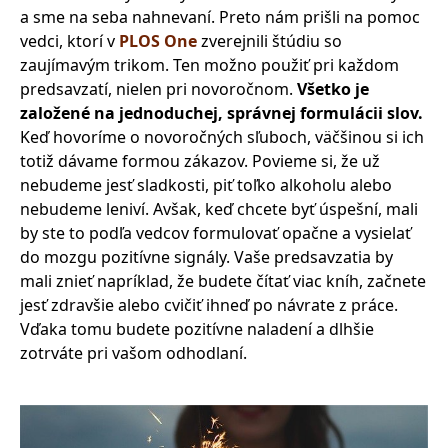
a sme na seba nahnevaní. Preto nám prišli na pomoc
vedci, ktorí v
PLOS One
zverejnili štúdiu so
zaujímavým trikom. Ten možno použiť pri každom
predsavzatí, nielen pri novoročnom.
Všetko je
založené na jednoduchej, správnej formulácii slov.
Keď hovoríme o novoročných sľuboch, väčšinou si ich
totiž dávame formou zákazov. Povieme si, že už
nebudeme jesť sladkosti, piť toľko alkoholu alebo
nebudeme leniví. Avšak, keď chcete byť úspešní, mali
by ste to podľa vedcov formulovať opačne a vysielať
do mozgu pozitívne signály. Vaše predsavzatia by
mali znieť napríklad, že budete čítať viac kníh, začnete
jesť zdravšie alebo cvičiť ihneď po návrate z práce.
Vďaka tomu budete pozitívne naladení a dlhšie
zotrváte pri vašom odhodlaní.