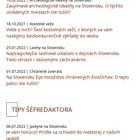
16.02.2022 | Archeologické lokality na Slovensku
Zaujímavé archeologické lokality na Slovensku. O týchto
unikátnych miestach ste tušili?
18.10.2021 | Kostolné veže
Viete o nich? Šesť kostolných veží, z ktorých sa vám
naskytnú bezkonkurenčné výhľady do okolia
25.01.2022 | Lavíny na Slovensku
Najtragickejšie lavínové udalosti v dejinách Slovenska.
Tieto otriasli i skúsenými záchranármi
01.07.2022 | Chránené zvieratá
Na Slovensku žije množstvo chránených živočíchov. O tejto
pätici ste tušili?
TI
PY ŠÉFREDAKTORA
06.07.2022 | Jaskyne na Slovensku
Je vám horúco? Príďte sa schladiť do niektorej z našich
jaskýň