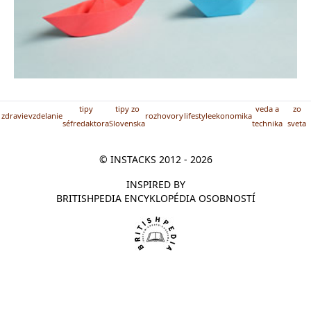
tipy
tipy zo
veda a
zo
zdravie
vzdelanie
rozhovory
lifestyle
ekonomika
séfredaktora
Slovenska
technika
sveta
© INSTACKS 2012 - 2026
INSPIRED BY
BRITISHPEDIA ENCYKLOPÉDIA OSOBNOSTÍ