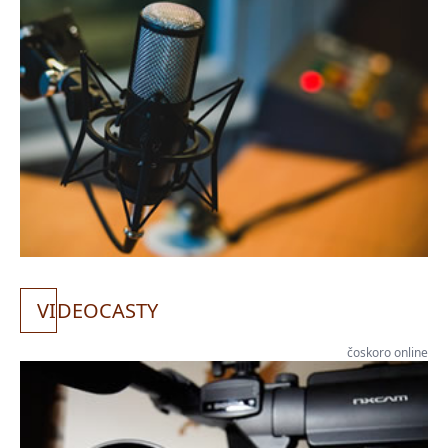
VI
DEOCASTY
čoskoro online