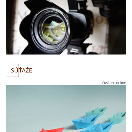
SÚ
ŤAŽE
čoskoro online