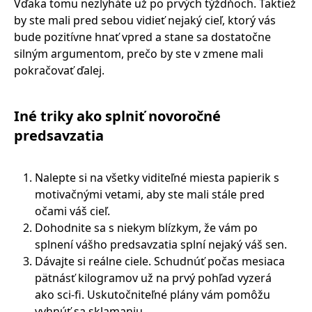
Vďaka tomu nezlyháte už po prvých týždňoch. Taktiež
by ste mali pred sebou vidieť nejaký cieľ, ktorý vás
bude pozitívne hnať vpred a stane sa dostatočne
silným argumentom, prečo by ste v zmene mali
pokračovať ďalej.
Iné triky ako splniť novoročné
predsavzatia
Nalepte si na všetky viditeľné miesta papierik s
motivačnými vetami, aby ste mali stále pred
očami váš cieľ.
Dohodnite sa s niekym blízkym, že vám po
splnení vášho predsavzatia splní nejaký váš sen.
Dávajte si reálne ciele. Schudnúť počas mesiaca
pätnásť kilogramov už na prvý pohľad vyzerá
ako sci-fi. Uskutočniteľné plány vám pomôžu
vyhnúť sa sklamaniu.