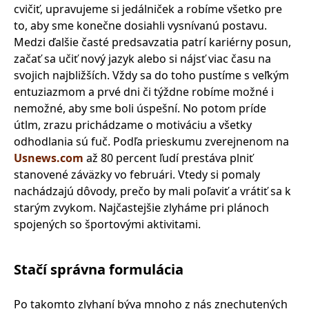
cvičiť, upravujeme si jedálniček a robíme všetko pre
to, aby sme konečne dosiahli vysnívanú postavu.
Medzi ďalšie časté predsavzatia patrí kariérny posun,
začať sa učiť nový jazyk alebo si nájsť viac času na
svojich najbližších. Vždy sa do toho pustíme s veľkým
entuziazmom a prvé dni či týždne robíme možné i
nemožné, aby sme boli úspešní. No potom príde
útlm, zrazu prichádzame o motiváciu a všetky
odhodlania sú fuč. Podľa prieskumu zverejnenom na
Usnews.com
až 80 percent ľudí prestáva plniť
stanovené záväzky vo februári. Vtedy si pomaly
nachádzajú dôvody, prečo by mali poľaviť a vrátiť sa k
starým zvykom. Najčastejšie zlyháme pri plánoch
spojených so športovými aktivitami.
Stačí správna formulácia
Po takomto zlyhaní býva mnoho z nás znechutených