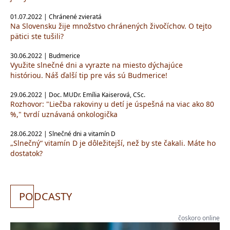
01.07.2022 | Chránené zvieratá
Na Slovensku žije množstvo chránených živočíchov. O tejto
pätici ste tušili?
30.06.2022 | Budmerice
Využite slnečné dni a vyrazte na miesto dýchajúce
históriou. Náš ďalší tip pre vás sú Budmerice!
29.06.2022 | Doc. MUDr. Emília Kaiserová, CSc.
Rozhovor: "Liečba rakoviny u detí je úspešná na viac ako 80
%," tvrdí uznávaná onkologička
28.06.2022 | Slnečné dni a vitamín D
„Slnečný“ vitamín D je dôležitejší, než by ste čakali. Máte ho
dostatok?
PO
DCASTY
čoskoro online