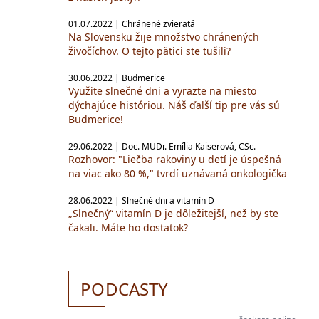
01.07.2022 | Chránené zvieratá
Na Slovensku žije množstvo chránených
živočíchov. O tejto pätici ste tušili?
30.06.2022 | Budmerice
Využite slnečné dni a vyrazte na miesto
dýchajúce históriou. Náš ďalší tip pre vás sú
Budmerice!
29.06.2022 | Doc. MUDr. Emília Kaiserová, CSc.
Rozhovor: "Liečba rakoviny u detí je úspešná
na viac ako 80 %," tvrdí uznávaná onkologička
28.06.2022 | Slnečné dni a vitamín D
„Slnečný“ vitamín D je dôležitejší, než by ste
čakali. Máte ho dostatok?
PO
DCASTY