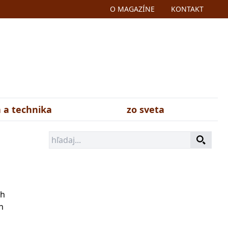
O MAGAZÍNE
KONTAKT
 a technika
zo sveta
ch
h