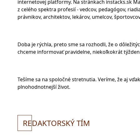
internetovej platformy. Na stránkach instacks.sk
z celého spektra profesií - vedcov, pedagógov, riadi
právnikov, architektov, lekárov, umelcov, športovcov 
Doba je rýchla, preto sme sa rozhodli, že o dôležit
chceme informovať pravidelne, niekoľkokrát týžden
Tešíme sa na spoločné stretnutia. Veríme, že aj vď
plnohodnotnejší život.
RE
DAKTORSKÝ TÍM