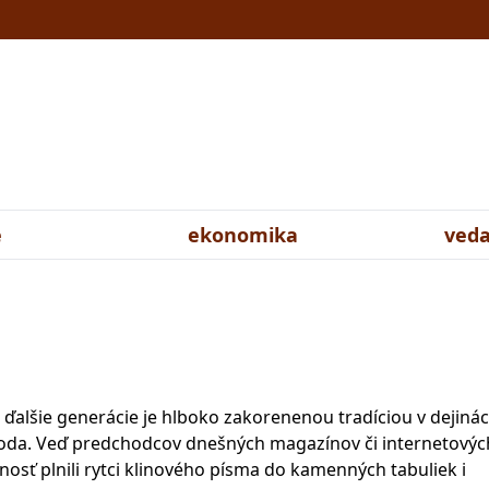
e
ekonomika
veda
ďalšie generácie je hlboko zakorenenou tradíciou v dejiná
roda. Veď predchodcov dnešných magazínov či internetovýc
osť plnili rytci klinového písma do kamenných tabuliek i