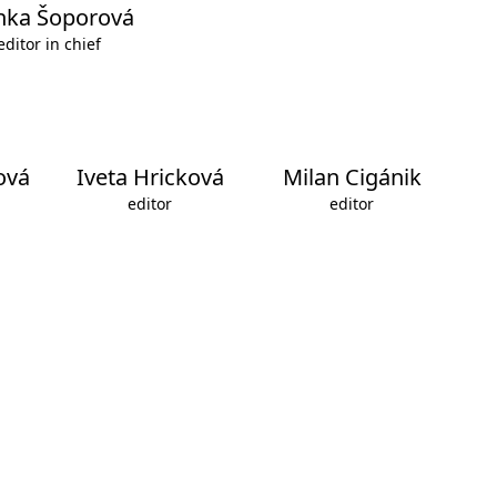
nka Šoporová
editor in chief
ová
Iveta Hricková
Milan Cigánik
editor
editor