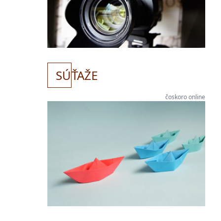
SÚ
ŤAŽE
čoskoro online