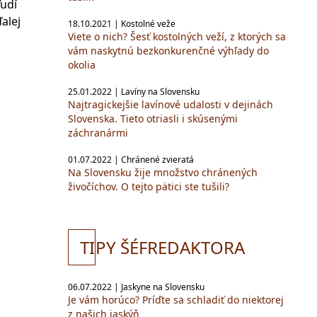
udí
alej
18.10.2021 | Kostolné veže
Viete o nich? Šesť kostolných veží, z ktorých sa
vám naskytnú bezkonkurenčné výhľady do
okolia
25.01.2022 | Lavíny na Slovensku
Najtragickejšie lavínové udalosti v dejinách
Slovenska. Tieto otriasli i skúsenými
záchranármi
01.07.2022 | Chránené zvieratá
Na Slovensku žije množstvo chránených
živočíchov. O tejto pätici ste tušili?
TI
PY ŠÉFREDAKTORA
06.07.2022 | Jaskyne na Slovensku
Je vám horúco? Príďte sa schladiť do niektorej
z našich jaskýň