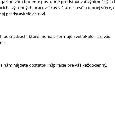
 Magazínu vám budeme postupne predstavovať výnimočných ľ
acich i výkonných pracovníkov v štátnej a súkromnej sfére, ď
aj predstaviteľov cirkví.
ých poznatkoch, ktoré menia a formujú svet okolo nás, vás
ne.
aka nám nájdete dostatok inšpirácie pre váš každodenný,