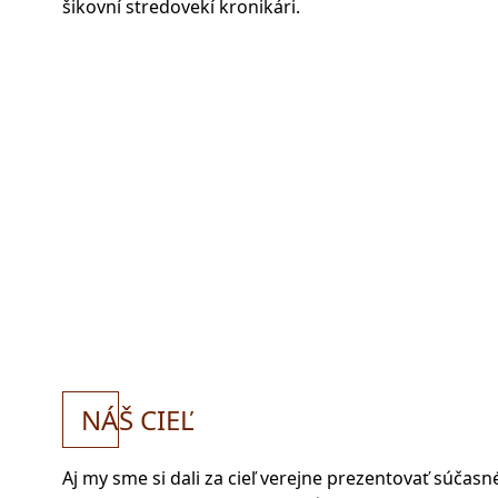
šikovní stredovekí kronikári.
NÁ
Š CIEĽ
Aj my sme si dali za cieľ verejne prezentovať súčas