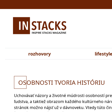
rozhovory
lifestyl
OS
OBNOSTI TVORIA HISTÓRIU
Uchovávať názory a životné múdrosti osobností pre 
ľudstva, a taktiež obrazom každého kultúrneho ná
stránok možno nájsť už v dávnoveku. Vtedy túto činn