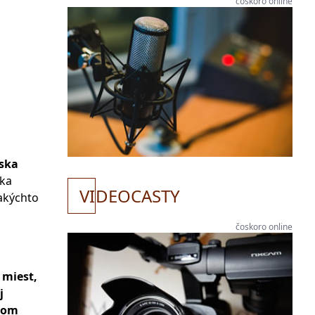
čoskoro online
íska
úka
VI
DEOCASTY
takýchto
čoskoro online
 miest,
j
ckom