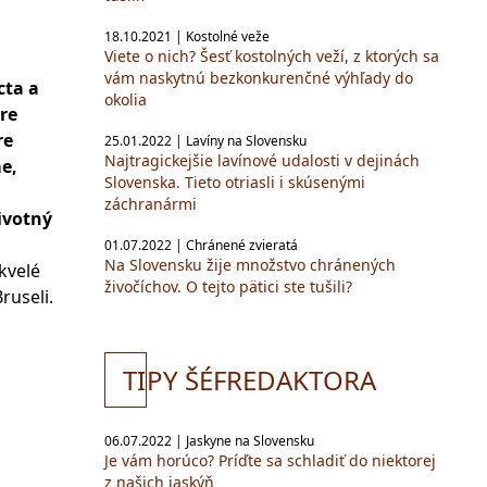
18.10.2021 | Kostolné veže
Viete o nich? Šesť kostolných veží, z ktorých sa
vám naskytnú bezkonkurenčné výhľady do
cta a
okolia
re
re
25.01.2022 | Lavíny na Slovensku
Najtragickejšie lavínové udalosti v dejinách
e,
Slovenska. Tieto otriasli i skúsenými
záchranármi
votný
01.07.2022 | Chránené zvieratá
Na Slovensku žije množstvo chránených
skvelé
živočíchov. O tejto pätici ste tušili?
ruseli.
TI
PY ŠÉFREDAKTORA
06.07.2022 | Jaskyne na Slovensku
Je vám horúco? Príďte sa schladiť do niektorej
z našich jaskýň