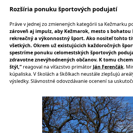
Rozšíria ponuku športových podujatí
Práve v jednej zo zmienených kategórii sa Kežmarku p
zároveň aj impulz, aby Kežmarok, mesto s bohatou š
rekreačný a výkonnostný šport. Ako nositeľ tohto ti
všetkých. Okrem už existujúcich každoročných šport
spestríme ponuku celomestských športových podujatí
zdravotne znevýhodnených občanov. K tomu chceme pr
štýl,”
reagoval na víťazstvo primátor
J
án Ferenčák
. Mi
kúpaliska. V školách a škôlkach neustále zlepšujú areály
výsledky. Slávnostné odovzdávanie ocenení sa uskutočn