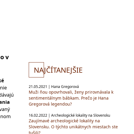
o v
NA
JČÍTANEJŠIE
ké
21.05.2021 | Hana Gregorová
nie
Muži ňou opovrhovali, ženy prirovnávala k
 dávajú
sentimentálnym bábkam. Prečo je Hana
vania
Gregorová legendou?
ovaný
16.02.2022 | Archeologické lokality na Slovensku
danom
Zaujímavé archeologické lokality na
Slovensku. O týchto unikátnych miestach ste
tušili?