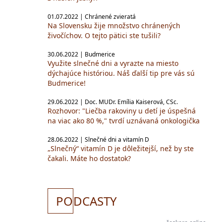
01.07.2022 | Chránené zvieratá
Na Slovensku žije množstvo chránených
živočíchov. O tejto pätici ste tušili?
30.06.2022 | Budmerice
Využite slnečné dni a vyrazte na miesto
dýchajúce históriou. Náš ďalší tip pre vás sú
Budmerice!
29.06.2022 | Doc. MUDr. Emília Kaiserová, CSc.
Rozhovor: "Liečba rakoviny u detí je úspešná
na viac ako 80 %," tvrdí uznávaná onkologička
28.06.2022 | Slnečné dni a vitamín D
„Slnečný“ vitamín D je dôležitejší, než by ste
čakali. Máte ho dostatok?
PO
DCASTY