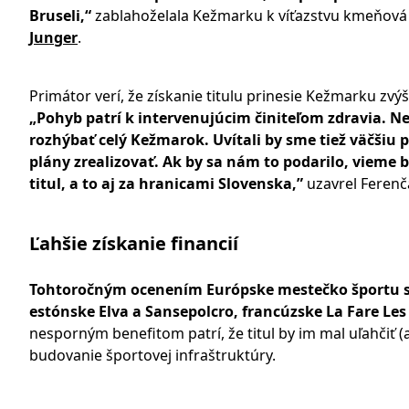
Bruseli,“
zablahoželala Kežmarku k víťazstvu kmeňová 
Junger
.
Primátor verí, že získanie titulu prinesie Kežmarku zvý
„Pohyb patrí k intervenujúcim činiteľom zdravia. 
rozhýbať celý Kežmarok. Uvítali by sme tiež väčšiu 
plány zrealizovať. Ak by sa nám to podarilo, vieme 
titul, a to aj za hranicami Slovenska,”
uzavrel Ferenč
Ľahšie získanie financií
Tohtoročným ocenením Európske mestečko športu sa 
estónske Elva a Sansepolcro, francúzske La Fare Les O
nesporným benefitom patrí, že titul by im mal uľahčiť (
budovanie športovej infraštruktúry.