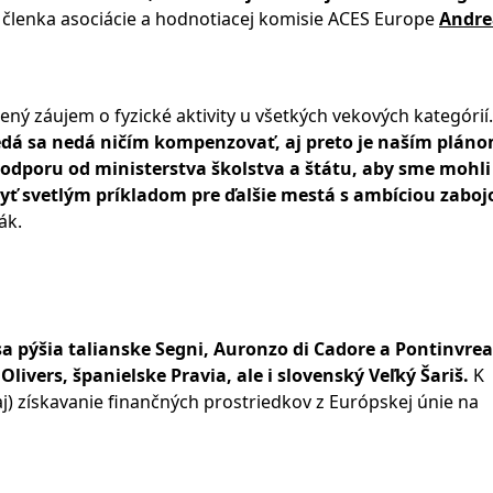
členka asociácie a hodnotiacej komisie ACES Europe
Andre
šený záujem o fyzické aktivity u všetkých vekových kategórií.
Nedá sa nedá ničím kompenzovať, aj preto je naším plán
podporu od ministerstva školstva a štátu, aby sme mohli
byť svetlým príkladom pre ďalšie mestá s ambíciou zaboj
ák.
pýšia talianske Segni, Auronzo di Cadore a Pontinvrea
livers, španielske Pravia, ale i slovenský Veľký Šariš.
K
aj) získavanie finančných prostriedkov z Európskej únie na