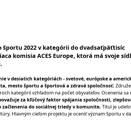
športu 2022 v kategórii do dvadsaťpäťtisíc
iaca komisia ACES Europe, ktorá má svoje sídl
.
ie v desiatich kategóriách - svetové, európske a americ
ta, mesto športu a športová a zdravá spoločnosť.
Združe
o troch kategórií vzhľadom na počet obyvateľov. Ocenenia sa
ovažuje za kľúčový faktor spájania spoločnosti, zlepšo
 začlenenia do sociálnej triedy v komunite.
Titul je udeľ
túry. Hlavným cieľom projektu je oceniť význam športu v 