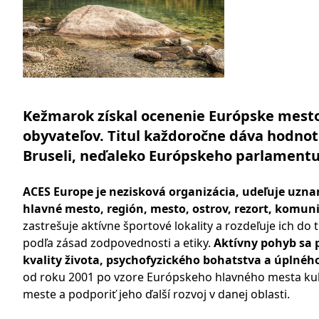
Kežmarok získal ocenenie Európske mesto 
obyvateľov. Titul každoročne dáva hodnot
Bruseli, neďaleko Európskeho parlamentu
ACES Europe je nezisková organizácia, udeľuje uznan
hlavné mesto, región, mesto, ostrov, rezort, komuni
zastrešuje aktívne športové lokality a rozdeľuje ich d
podľa zásad zodpovednosti a etiky.
Aktívny pohyb sa p
kvality života, psychofyzického bohatstva a úplného
od roku 2001 po vzore Európskeho hlavného mesta kul
meste a podporiť jeho ďalší rozvoj v danej oblasti.