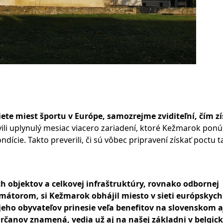
ete miest športu v Európe, samozrejme zviditeľní, čím z
ili uplynulý mesiac viacero zariadení, ktoré Kežmarok pon
dície. Takto preverili, či sú vôbec pripravení získať poctu 
h objektov a celkovej infraštruktúry, rovnako odbornej
mátorom, si Kežmarok obhájil miesto v sieti európskych
a jeho obyvateľov prinesie veľa benefitov na slovenskom a
rčanov znamená, vedia už aj na našej základni v belgi