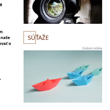
a
om
SÚ
ŤAŽE
 naše
ovať o
čoskoro online
,