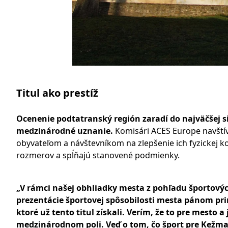
Titul ako prestíž
Ocenenie podtatranský región zaradí do najväčšej si
medzinárodné uznanie.
Komisári ACES Europe navštív
obyvateľom a návštevníkom na zlepšenie ich fyzickej kon
rozmerov a spĺňajú stanovené podmienky.
„V rámci našej obhliadky mesta z pohľadu športovýc
prezentácie športovej spôsobilosti mesta pánom pri
ktoré už tento titul získali. Verím, že to pre mesto 
medzinárodnom poli. Veď o tom, čo šport pre Kežma