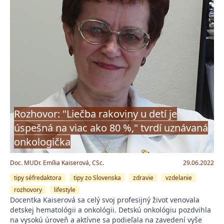
Rozhovor: "Liečba rakoviny u detí je
úspešná na viac ako 80 %," tvrdí uznávaná
onkologička
Doc. MUDr. Emília Kaiserová, CSc.
29.06.2022
tipy séfredaktora
tipy zo Slovenska
zdravie
vzdelanie
rozhovory
lifestyle
Docentka Kaiserová sa celý svoj profesijný život venovala
detskej hematológii a onkológii. Detskú onkológiu pozdvihla
na vysokú úroveň a aktívne sa podieľala na zavedení vyše