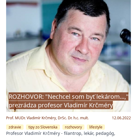
ROZHOVOR: "Nechcel som byť lekárom...,"
prezrádza profesor Vladimír Krčméry
Prof. MUDr. Vladimír Krčméry, DrSc. Dr. h.c. mult.
12.06.2022
zdravie
tipy zo Slovenska
rozhovory
lifestyle
Profesor Vladimír Krčméry - filantrop, lekár, pedagóg,