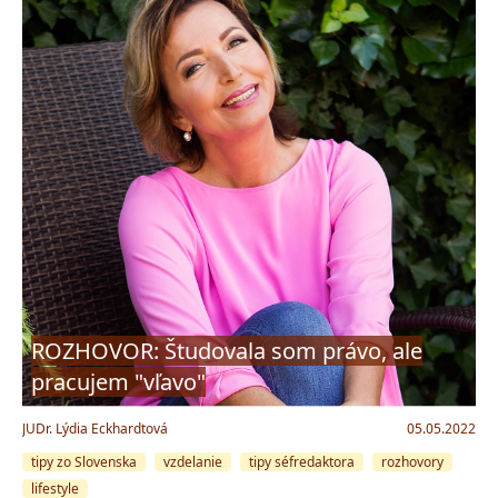
ROZHOVOR: Študovala som právo, ale
pracujem "vľavo"
JUDr. Lýdia Eckhardtová
05.05.2022
tipy zo Slovenska
vzdelanie
tipy séfredaktora
rozhovory
lifestyle