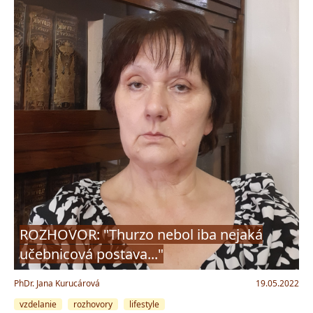
ROZHOVOR: "Thurzo nebol iba nejaká
učebnicová postava..."
PhDr. Jana Kurucárová
19.05.2022
vzdelanie
rozhovory
lifestyle