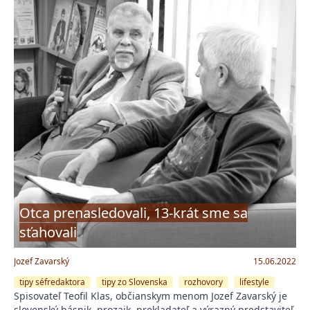
Otca prenasledovali, 13-krát sme sa
sťahovali
Jozef Zavarský
15.06.2022
tipy séfredaktora
tipy zo Slovenska
rozhovory
lifestyle
Spisovateľ Teofil Klas, občianskym menom Jozef Zavarský je
slovenský básnik, prozaik, prekladateľ a výrazný predstaviteľ