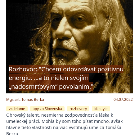
Rozhovor: "Chcem odovzdávať pozitívnu
energiu. ...a to nielen svojím
„nadosmrťovým“ povolaním."
Mgr. art. Tomáš Berka
04.07.2022
vzdelanie
tipy zo Slovenska
rozhovory
lifestyle
Obrovský talent, nesmierna zodpovednosť a láska k
umeleckej práci. Mohla by som toho písať mnoho, avšak
hlavne tieto vlastnosti najviac vystihujú umelca Tomáša
Berku.