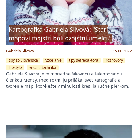
Kartografka Gabriela Slivová: "Starí
mapoví majstri boli ozajstní umelci."
Gabriela Slivová
15.06.2022
tipy zo Slovenska
vzdelanie
tipy séfredaktora
rozhovory
lifestyle
veda a technika
Gabriela Slivová je mimoriadne šikovnou a talentovanou
členkou Mensy. Pred rokmi ju prilákal svet kartografie a
tvorenie máp, ktoré ešte v minulosti kreslila ručne pierkom.