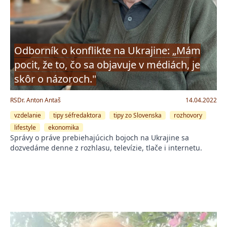
Odborník o konflikte na Ukrajine: „Mám
pocit, že to, čo sa objavuje v médiách, je
skôr o názoroch."
RSDr. Anton Antaš
14.04.2022
vzdelanie
tipy séfredaktora
tipy zo Slovenska
rozhovory
lifestyle
ekonomika
Správy o práve prebiehajúcich bojoch na Ukrajine sa
dozvedáme denne z rozhlasu, televízie, tlače i internetu.