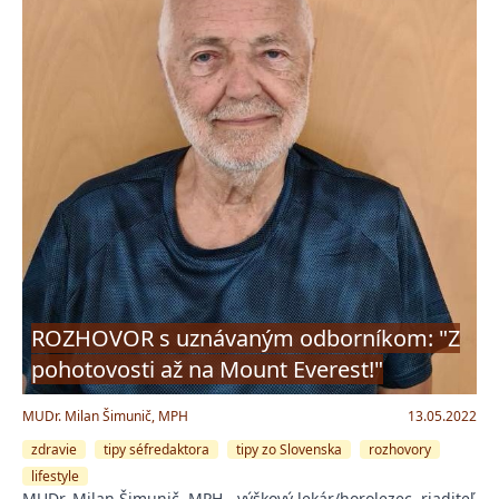
ROZHOVOR s uznávaným odborníkom: "Z
pohotovosti až na Mount Everest!"
MUDr. Milan Šimunič, MPH
13.05.2022
zdravie
tipy séfredaktora
tipy zo Slovenska
rozhovory
lifestyle
MUDr. Milan Šimunič, MPH - výškový lekár/horolezec, riaditeľ