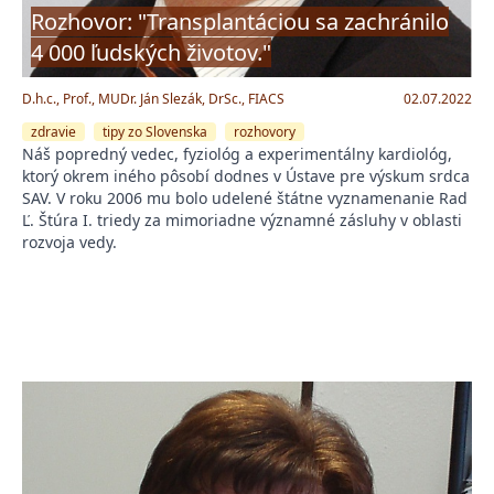
Rozhovor: "Transplantáciou sa zachránilo
4 000 ľudských životov."
D.h.c., Prof., MUDr. Ján Slezák, DrSc., FIACS
02.07.2022
zdravie
tipy zo Slovenska
rozhovory
Náš popredný vedec, fyziológ a experimentálny kardiológ,
ktorý okrem iného pôsobí dodnes v Ústave pre výskum srdca
SAV. V roku 2006 mu bolo udelené štátne vyznamenanie Rad
Ľ. Štúra I. triedy za mimoriadne významné zásluhy v oblasti
rozvoja vedy.