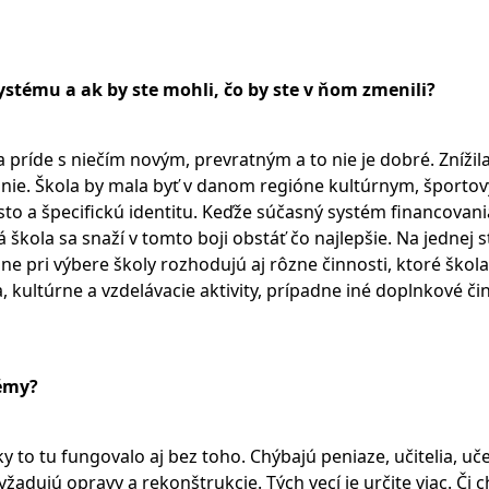
stému a ak by ste mohli, čo by ste v ňom zmenili?
 príde s niečím novým, prevratným a to nie je dobré. Znížil
anie. Škola by mala byť v danom regióne kultúrnym, športo
to a špecifickú identitu. Keďže súčasný systém financovani
á škola sa snaží v tomto boji obstáť čo najlepšie. Na jednej s
ne pri výbere školy rozhodujú aj rôzne činnosti, ktoré škola
 kultúrne a vzdelávacie aktivity, prípadne iné doplnkové či
lémy?
to tu fungovalo aj bez toho. Chýbajú peniaze, učitelia, uč
yžadujú opravy a rekonštrukcie. Tých vecí je určite viac. Či