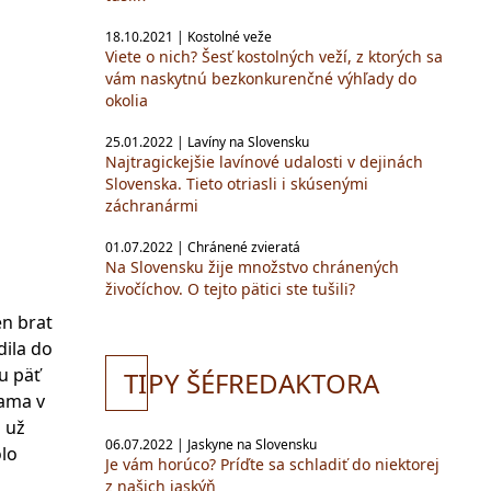
18.10.2021 | Kostolné veže
Viete o nich? Šesť kostolných veží, z ktorých sa
vám naskytnú bezkonkurenčné výhľady do
okolia
25.01.2022 | Lavíny na Slovensku
Najtragickejšie lavínové udalosti v dejinách
Slovenska. Tieto otriasli i skúsenými
záchranármi
01.07.2022 | Chránené zvieratá
Na Slovensku žije množstvo chránených
živočíchov. O tejto pätici ste tušili?
en brat
dila do
u päť
TI
PY ŠÉFREDAKTORA
sama v
m už
06.07.2022 | Jaskyne na Slovensku
olo
Je vám horúco? Príďte sa schladiť do niektorej
z našich jaskýň