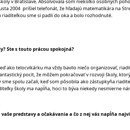
 školy v Bratislave. Absolvovala som niekoľko osobných poh
sta 2004 prišiel telefonát, že hľadajú matematikára na Str
u riaditeľkou sme si padli do oka a bolo rozhodnuté.
ly? Ste s touto prácou spokojná?
eď ako telocvikárku ma vždy bavilo niečo organizovať, riadi
 fantastický pocit, že môžem pokračovať v rozvoji školy, ktor
v sme spolu začali, keď som pôsobila ako zástupkyňa riadite
aditeľky školy ma napĺňa, hoci to býva niekedy nesmierne ná
a vaše predstavy a očakávania a čo z nej vás napĺňa najv