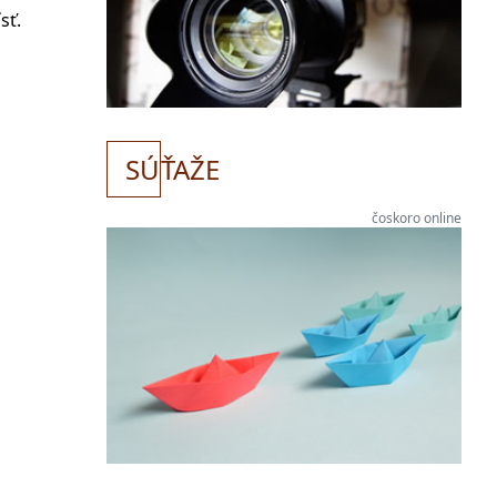
sť.
a
SÚ
ŤAŽE
čoskoro online