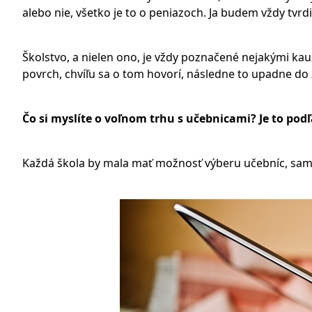
alebo nie, všetko je to o peniazoch. Ja budem vždy tvrdiť
Školstvo, a nielen ono, je vždy poznačené nejakými ka
povrch, chvíľu sa o tom hovorí, následne to upadne do z
Čo si myslíte o voľnom trhu s učebnicami? Je to pod
Každá škola by mala mať možnosť výberu učebníc, sam