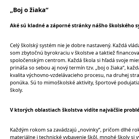
„Boj o žiaka“
Aké sú kladné a záporné stránky nášho školského sy
Celý školský systém nie je dobre nastavený. Každá vláda
som zbytočnú byrokraciu v školstve a taktiež financov
spoločenským centrom. Každá škola si hľadá svoje mies
prináša so sebou aj nový termín tzv. „boj o žiaka“, každ
kvalita výchovno-vzdelávacieho procesu, na druhej stra
ponúka. Sú to mimoškolské aktivity, športové podujatia,
školy.
V ktorých oblastiach školstva vidíte najväčšie prob
Každým rokom sa zavádzajú „novinky“, pričom dlhé roky 
materiálne i technické vybavenie škôl, mnohé školy si v