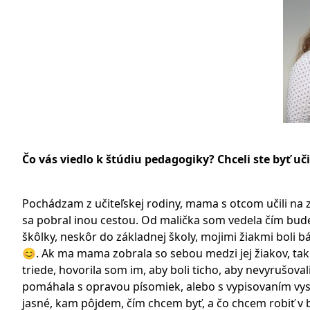
Čo vás viedlo k štúdiu pedagogiky? Chceli ste byť uč
Pochádzam z učiteľskej rodiny, mama s otcom učili na zák
sa pobral inou cestou. Od malička som vedela čím bude
škôlky, neskôr do základnej školy, mojimi žiakmi boli 
😊. Ak ma mama zobrala so sebou medzi jej žiakov, tak
triede, hovorila som im, aby boli ticho, aby nevyrušov
pomáhala s opravou písomiek, alebo s vypisovaním vys
jasné, kam pôjdem, čím chcem byť, a čo chcem robiť v b