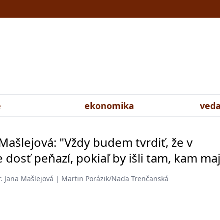
e
ekonomika
veda
Mašlejová: "Vždy budem tvrdiť, že v
e dosť peňazí, pokiaľ by išli tam, kam ma
. Jana Mašlejová | Martin Porázik/Naďa Trenčanská