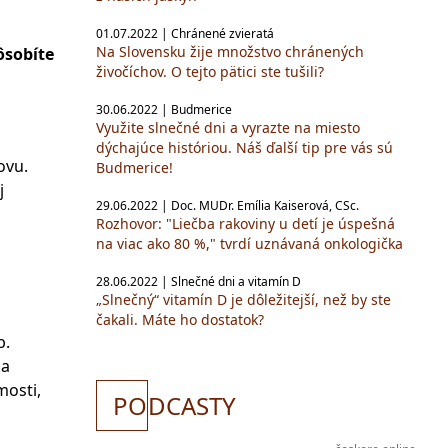
01.07.2022 | Chránené zvieratá
Na Slovensku žije množstvo chránených
ôsobíte
živočíchov. O tejto pätici ste tušili?
30.06.2022 | Budmerice
Využite slnečné dni a vyrazte na miesto
dýchajúce históriou. Náš ďalší tip pre vás sú
ovu.
Budmerice!
j
29.06.2022 | Doc. MUDr. Emília Kaiserová, CSc.
Rozhovor: "Liečba rakoviny u detí je úspešná
na viac ako 80 %," tvrdí uznávaná onkologička
28.06.2022 | Slnečné dni a vitamín D
„Slnečný“ vitamín D je dôležitejší, než by ste
čakali. Máte ho dostatok?
b.
sa
mosti,
PO
DCASTY