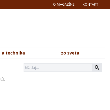
O MAGAZÍNE
KONTAKT
 a technika
zo sveta
jú.