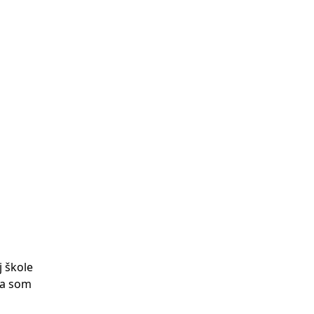
j škole
la som