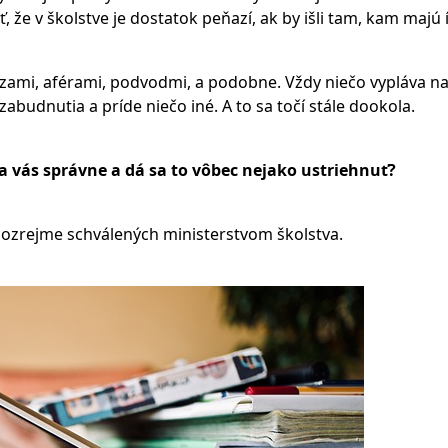
, že v školstve je dostatok peňazí, ak by išli tam, kam majú í
uzami, aférami, podvodmi, a podobne. Vždy niečo vypláva n
abudnutia a príde niečo iné. A to sa točí stále dookola.
ľa vás správne a dá sa to vôbec nejako ustriehnuť?
ozrejme schválených ministerstvom školstva.