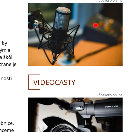
čoskoro online
a by
vým a
a škôl
trane je
nnosti
VI
DEOCASTY
čoskoro online
ebnice,
 chceme