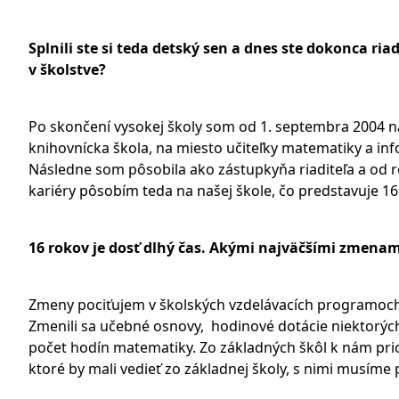
Splnili ste si teda detský sen a dnes ste dokonca ria
v školstve?
Po skončení vysokej školy som od 1. septembra 2004 n
knihovnícka škola, na miesto učiteľky matematiky a in
Následne som pôsobila ako zástupkyňa riaditeľa a od ro
kariéry pôsobím teda na našej škole, čo predstavuje 16
16 rokov je dosť dlhý čas. Akými najväčšími zmenami
Zmeny pociťujem v školských vzdelávacích programoch, 
Zmenili sa učebné osnovy, hodinové dotácie niektorýc
počet hodín matematiky. Zo základných škôl k nám pr
ktoré by mali vedieť zo základnej školy, s nimi musíme 