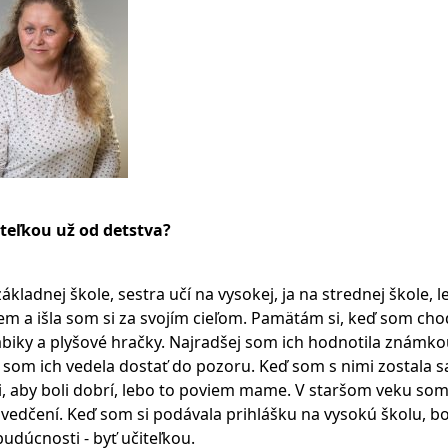
iteľkou už od detstva?
ladnej škole, sestra učí na vysokej, ja na strednej škole, l
m a išla som si za svojím cieľom. Pamätám si, keď som cho
bábiky a plyšové hračky. Najradšej som ich hodnotila známko
 som ich vedela dostať do pozoru. Keď som s nimi zostala 
ali, aby boli dobrí, lebo to poviem mame. V staršom veku so
vedčení. Keď som si podávala prihlášku na vysokú školu, b
udúcnosti - byť učiteľkou.