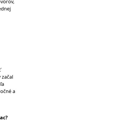
ovorov,
ednej
ť
ý začal
ľa
ročné a
iac?