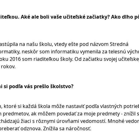
diteľkou. Aké ale boli vaše učiteľské začiatky? Ako dlho p
astúpila na našu školu, vtedy ešte pod názvom Stredná
formatiky, neskôr som informatiku vymenila za telesnú vých
ku 2016 som riaditeľkou školy. Od začiatku svojej učiteľske
 rokov.
 si podľa vás prešlo školstvo?
ktoré si každá škola môže nastaviť podľa vlastných potrie
h predmetov, ak môžem povedať za moje predmety - znížil 
ichádzajú žiaci s rôznymi úrovňami vedomostí. Mnohé vedo
preberať odznova. Znížila sa náročnosť.