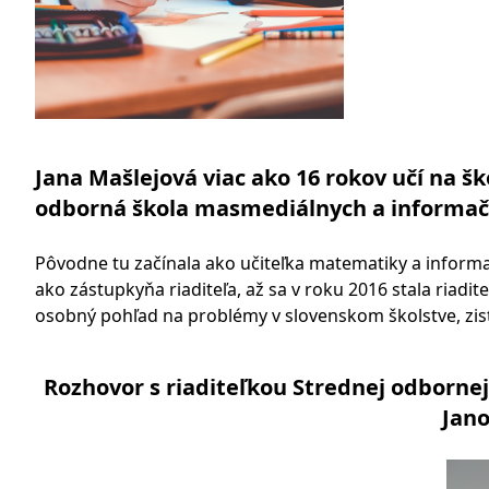
Jana Mašlejová viac ako 16 rokov učí na š
odborná škola masmediálnych a informačný
Pôvodne tu začínala ako učiteľka matematiky a informa
ako zástupkyňa riaditeľa, až sa v roku 2016 stala riadite
osobný pohľad na problémy v slovenskom školstve, zistít
Rozhovor s riaditeľkou Strednej odborne
Jan