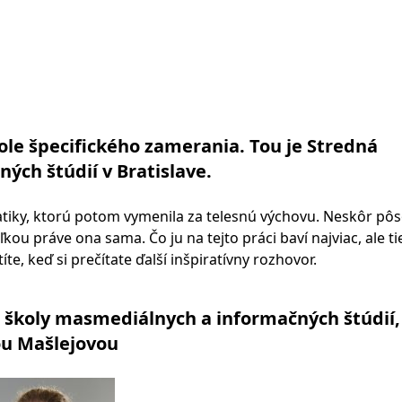
kole špecifického zamerania. Tou je Stredná
ch štúdií v Bratislave.
tiky, ktorú potom vymenila za telesnú výchovu. Neskôr pôs
ľkou práve ona sama. Čo ju na tejto práci baví najviac, ale tie
e, keď si prečítate ďalší inšpiratívny rozhovor.
j školy masmediálnych a informačných štúdií
ou Mašlejovou