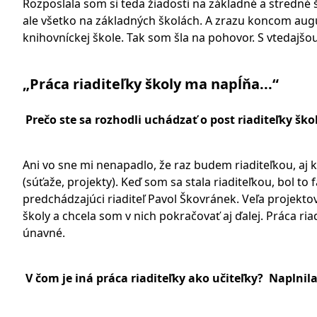
Rozposlala som si teda žiadosti na základné a stredné
ale všetko na základných školách. A zrazu koncom augu
knihovníckej škole. Tak som šla na pohovor. S vtedajšo
„Práca riaditeľky školy ma napĺňa...“
Prečo ste sa rozhodli uchádzať o post riaditeľky ško
Ani vo sne mi nenapadlo, že raz budem riaditeľkou, aj k
(súťaže, projekty). Keď som sa stala riaditeľkou, bol to
predchádzajúci riaditeľ Pavol Škovránek. Veľa projekto
školy a chcela som v nich pokračovať aj ďalej. Práca ri
únavné.
V čom je iná práca riaditeľky ako učiteľky? Naplnil