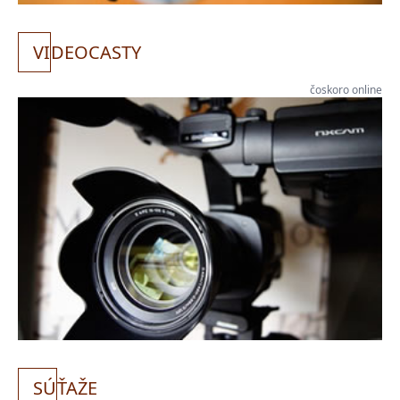
VI
DEOCASTY
čoskoro online
SÚ
ŤAŽE