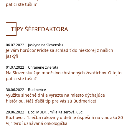
pätici ste tušili?
TI
PY ŠÉFREDAKTORA
06.07.2022 | Jaskyne na Slovensku
Je vám horúco? Príďte sa schladiť do niektorej z našich
jaskýň
01.07.2022 | Chránené zvieratá
Na Slovensku žije množstvo chránených živočíchov. O tejto
pätici ste tušili?
30.06.2022 | Budmerice
Využite slnečné dni a vyrazte na miesto dýchajúce
históriou. Náš ďalší tip pre vás sú Budmerice!
29.06.2022 | Doc. MUDr. Emília Kaiserová, CSc.
Rozhovor: "Liečba rakoviny u detí je úspešná na viac ako 80
%," tvrdí uznávaná onkologička