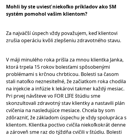
Mohli by ste uviesť niekoľko príkladov ako SM
systém pomohol vašim klientom?
Za najväčší úspech vždy považujem, keď klientovi
zrušia operáciu kvôli zlepšeniu zdravotného stavu.
V máji minulého roka prišla za mnou klientka Janka,
ktorá trpela 15 rokov bolesťami spôsobenými
problémami s krčnou chrbticou. Bolesti sa časom
stali natoľko neznesiteľné, že začiatkom roka chodila
na injekcie a infúzie k lekárovi takmer každý mesiac.
Pri prvej návšteve vo FOR LIFE štúdiu sme
skonzultovali zdravotný stav klientky a nastavili plán
cvičenia na nasledujúce mesiace. Chcela by som
zdôrazniť, že základom úspechu je vždy spolupráca s
klientom. Klientka poctivo cvičila niekoľkokrát denne
a zároveň sme raz do týždňa cvičili v štúdiu. Bolesti