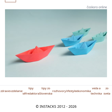
čoskoro online
tipy
tipy zo
veda a
zo
zdravie
vzdelanie
rozhovory
lifestyle
ekonomika
séfredaktora
Slovenska
technika
sveta
© INSTACKS 2012 - 2026