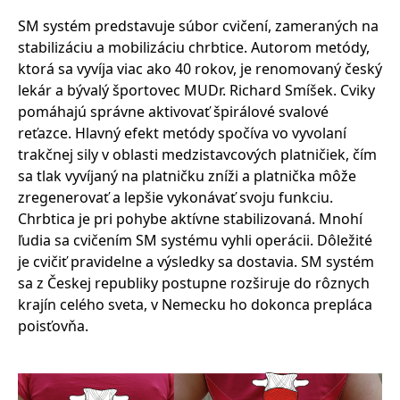
SM systém predstavuje súbor cvičení, zameraných na
stabilizáciu a mobilizáciu chrbtice. Autorom metódy,
ktorá sa vyvíja viac ako 40 rokov, je renomovaný český
lekár a bývalý športovec MUDr. Richard Smíšek. Cviky
pomáhajú správne aktivovať špirálové svalové
reťazce. Hlavný efekt metódy spočíva vo vyvolaní
trakčnej sily v oblasti medzistavcových platničiek, čím
sa tlak vyvíjaný na platničku zníži a platnička môže
zregenerovať a lepšie vykonávať svoju funkciu.
Chrbtica je pri pohybe aktívne stabilizovaná. Mnohí
ľudia sa cvičením SM systému vyhli operácii. Dôležité
je cvičiť pravidelne a výsledky sa dostavia. SM systém
sa z Českej republiky postupne rozširuje do rôznych
krajín celého sveta, v Nemecku ho dokonca prepláca
poisťovňa.