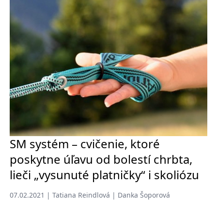
SM systém – cvičenie, ktoré
poskytne úľavu od bolestí chrbta,
lieči „vysunuté platničky“ i skoliózu
07.02.2021 | Tatiana Reindlová | Danka Šoporová