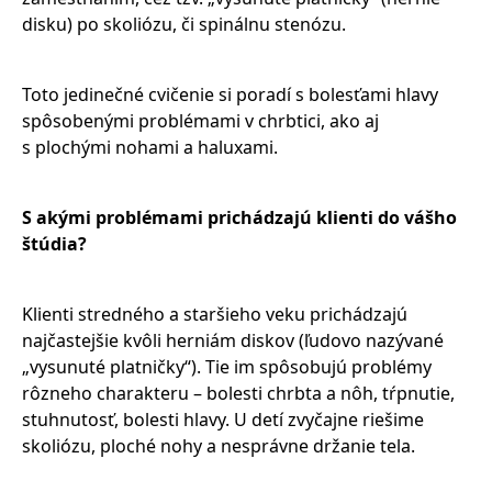
disku) po skoliózu, či spinálnu stenózu.
Toto jedinečné cvičenie si poradí s bolesťami hlavy
spôsobenými problémami v chrbtici, ako aj
s plochými nohami a haluxami.
S akými problémami prichádzajú klienti do vášho
štúdia?
Klienti stredného a staršieho veku prichádzajú
najčastejšie kvôli herniám diskov (ľudovo nazývané
„vysunuté platničky“). Tie im spôsobujú problémy
rôzneho charakteru – bolesti chrbta a nôh, tŕpnutie,
stuhnutosť, bolesti hlavy. U detí zvyčajne riešime
skoliózu, ploché nohy a nesprávne držanie tela.