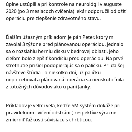
úplne ustúpili a pri kontrole na neurológii v auguste
2020 (po 3 mesiacoch cvičenia) lekár odporučil odložiť
operáciu pre zlepšenie zdravotného stavu.
Ďalším úžasným príkladom je pán Peter, ktorý mi
zavolal 3 týždne pred plánovanou operáciou. Jednalo
sa o rozsiahlu herniu disku v bedrovej oblasti. Jeho
cieľom bolo zlepšiť kondíciu pred operáciou. Na prvé
stretnutie prišiel podopierajúc sa o paličku. Pri ďalšej
návšteve štúdia - o niekoľko dní, už paličku
nepotreboval a plánovaná operácia sa neuskutočnila
z totožných dôvodov ako u pani Janky.
Príkladov je veľmi veľa, keďže SM systém dokáže pri
pravidelnom cvičení odstrániť, respektíve výrazne
zmierniť ťažkosti súvisiace s chrbticou.