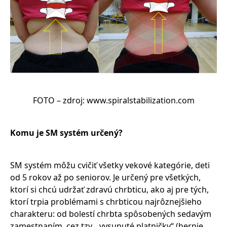
FOTO – zdroj: www.spiralstabilization.com
Komu je SM systém určený?
SM systém môžu cvičiť všetky vekové kategórie, deti
od 5 rokov až po seniorov. Je určený pre všetkých,
ktorí si chcú udržať zdravú chrbticu, ako aj pre tých,
ktorí trpia problémami s chrbticou najrôznejšieho
charakteru: od bolestí chrbta spôsobených sedavým
zamestnaním, cez tzv. „vysunuté platničky“ (hernie