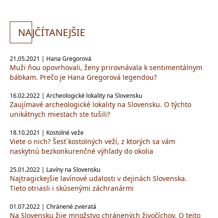
NA
JČÍTANEJŠIE
21.05.2021 | Hana Gregorová
Muži ňou opovrhovali, ženy prirovnávala k sentimentálnym
bábkam. Prečo je Hana Gregorová legendou?
16.02.2022 | Archeologické lokality na Slovensku
Zaujímavé archeologické lokality na Slovensku. O týchto
unikátnych miestach ste tušili?
18.10.2021 | Kostolné veže
Viete o nich? Šesť kostolných veží, z ktorých sa vám
naskytnú bezkonkurenčné výhľady do okolia
25.01.2022 | Lavíny na Slovensku
Najtragickejšie lavínové udalosti v dejinách Slovenska.
Tieto otriasli i skúsenými záchranármi
01.07.2022 | Chránené zvieratá
Na Slovensku žije množstvo chránených živočíchov. O tejto