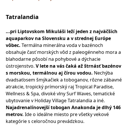
Tatralandia
...pri Liptovskom Mikuláši leží jeden z najväčších
aquaparkov na Slovensku a v strednej Európe
vôbec.
Termálna minerálna voda v bazénoch
obsahuje časť morských vôd z paleogénneho mora a
blahodarne pôsobí na pohybové a dýchacie
ústrojenstvo.
V lete na vás čaká až štrnásť bazénov
s morskou, termálnou aj čírou vodou.
Nechýba
dvadsaťosem šmýkačiek a toboganov, rôzne zábavné
atrakcie, tropický prímorský raj Tropical Paradise,
Wellness & Spa, divoké vlny Surf Waves, tematické
ubytovanie v Holiday Village Tatralandia a iné.
Najadrenalínovejší tobogan Anakonda je dlhý 146
metrov.
Ide o ideálne miesto pre všetky vekové
kategórie s celoročnou prevádzkou.