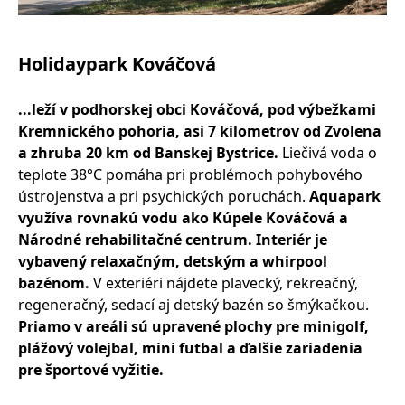
Holidaypark Kováčová
...leží v podhorskej obci Kováčová, pod výbežkami
Kremnického pohoria, asi 7 kilometrov od Zvolena
a zhruba 20 km od Banskej Bystrice.
Liečivá voda o
teplote 38°C pomáha pri problémoch pohybového
ústrojenstva a pri psychických poruchách.
Aquapark
využíva rovnakú vodu ako Kúpele Kováčová a
Národné rehabilitačné centrum. Interiér je
vybavený relaxačným, detským a whirpool
bazénom.
V exteriéri nájdete plavecký, rekreačný,
regeneračný, sedací aj detský bazén so šmýkačkou.
Priamo v areáli sú upravené plochy pre minigolf,
plážový volejbal, mini futbal a ďalšie zariadenia
pre športové vyžitie.