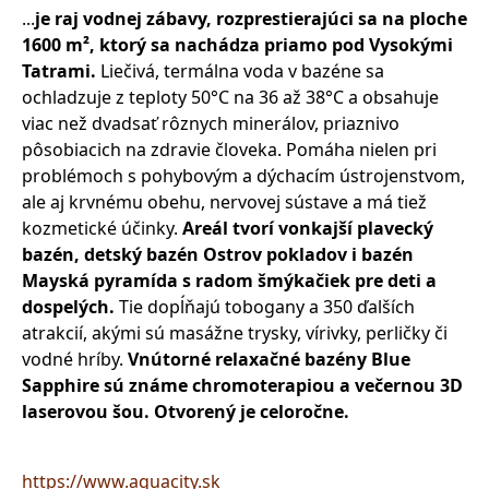
...
je raj vodnej zábavy, rozprestierajúci sa na ploche
1600 m², ktorý sa nachádza priamo pod Vysokými
Tatrami.
Liečivá, termálna voda v bazéne sa
ochladzuje z teploty 50°C na 36 až 38°C a obsahuje
viac než dvadsať rôznych minerálov, priaznivo
pôsobiacich na zdravie človeka. Pomáha nielen pri
problémoch s pohybovým a dýchacím ústrojenstvom,
ale aj krvnému obehu, nervovej sústave a má tiež
kozmetické účinky.
Areál tvorí vonkajší plavecký
bazén, detský bazén Ostrov pokladov i bazén
Mayská pyramída s radom šmýkačiek pre deti a
dospelých.
Tie dopĺňajú tobogany a 350 ďalších
atrakcií, akými sú masážne trysky, vírivky, perličky či
vodné hríby.
Vnútorné relaxačné bazény Blue
Sapphire sú známe chromoterapiou a večernou 3D
laserovou šou. Otvorený je celoročne.
https://www.aquacity.sk