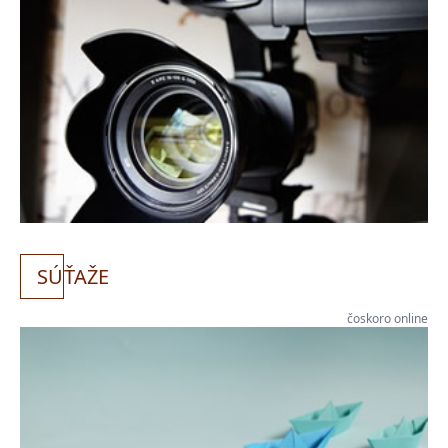
SÚ
ŤAŽE
čoskoro online