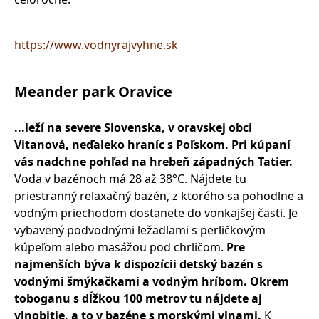
https://www.vodnyrajvyhne.sk
Meander park Oravice
...leží na severe Slovenska, v oravskej obci
Vitanová, neďaleko hraníc s Poľskom. Pri kúpaní
vás nadchne pohľad na hrebeň západných Tatier.
Voda v bazénoch má 28 až 38°C. Nájdete tu
priestranný relaxačný bazén, z ktorého sa pohodlne a
vodným priechodom dostanete do vonkajšej časti. Je
vybavený podvodnými ležadlami s perličkovým
kúpeľom alebo masážou pod chrličom.
Pre
najmenších býva k dispozícii detský bazén s
vodnými šmýkačkami a vodným hríbom. Okrem
toboganu s dĺžkou 100 metrov tu nájdete aj
vlnobitie, a to v bazéne s morskými vlnami.
K