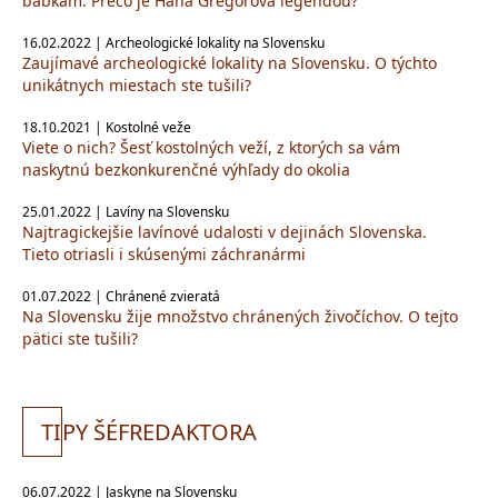
bábkam. Prečo je Hana Gregorová legendou?
16.02.2022 | Archeologické lokality na Slovensku
Zaujímavé archeologické lokality na Slovensku. O týchto
unikátnych miestach ste tušili?
18.10.2021 | Kostolné veže
Viete o nich? Šesť kostolných veží, z ktorých sa vám
naskytnú bezkonkurenčné výhľady do okolia
25.01.2022 | Lavíny na Slovensku
Najtragickejšie lavínové udalosti v dejinách Slovenska.
Tieto otriasli i skúsenými záchranármi
01.07.2022 | Chránené zvieratá
Na Slovensku žije množstvo chránených živočíchov. O tejto
pätici ste tušili?
TI
PY ŠÉFREDAKTORA
06.07.2022 | Jaskyne na Slovensku