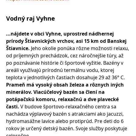
Vodný raj Vyhne
...nájdete v obci Vyhne, uprostred nádhernej
prírody Štiavnických vrchov, asi 15 km od Banskej
Štiavnice.
Jeho okolie ponúka rôzne možnosti relaxu,
od príjemných prechádzok, cez náročnejšie túry, až
po poznávanie histórie či športové vyžitie. Bazény v
areáli využívajú prírodnú termálnu vodu, ktorej
teplota v jednotlivých častiach dosahuje 29 až 36° C.
Prameň má vysoký obsah železa a rôznych iných
minerálov. Viacúčelový bazén sa člení na
potápačskú komoru, relaxačnú a dve plavecké
časti.
V budove športovo-relaxačného centra sa
nachádza výplavový bazén s atrakciami ako jacuzzi,
hydromasážne lavice alebo protiprúd. Pre deti do 6
rokov je určený detský bazén. Svoje služby poskytuje
celoročne.