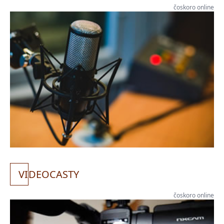
čoskoro online
VI
DEOCASTY
čoskoro online