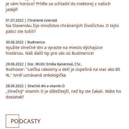
Je vám horúco? Príďte sa schladiť do niektorej z našich
jaskýň
01.07.2022 | Chránené zvieratá
Na Slovensku žije množstvo chránených živočíchov. O tejto
pätici ste tušili?
30.06.2022 | Budmerice
Využite slnečné dni a vyrazte na miesto dýchajúce
históriou. Náš ďalší tip pre vás sú Budmerice!
29.06.2022 | Doc. MUDr. Emília Kaiserová, CSc.
Rozhovor: "Liečba rakoviny u detí je úspešná na viac ako 80
%," tvrdí uznávaná onkologička
28.06.2022 | Slnečné dni a vitamín D
„Slnečný“ vitamín D je dôležitejší, než by ste čakali. Máte ho
dostatok?
PO
DCASTY