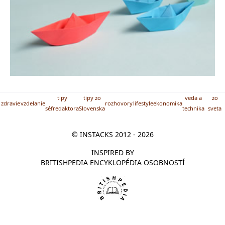
tipy
tipy zo
veda a
zo
zdravie
vzdelanie
rozhovory
lifestyle
ekonomika
séfredaktora
Slovenska
technika
sveta
© INSTACKS 2012 - 2026
INSPIRED BY
BRITISHPEDIA ENCYKLOPÉDIA OSOBNOSTÍ