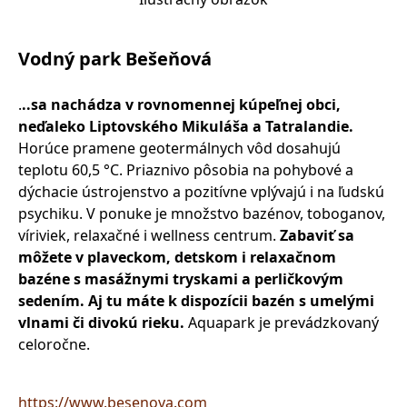
Vodný park Bešeňová
.
..sa nachádza v rovnomennej kúpeľnej obci,
neďaleko Liptovského Mikuláša a Tatralandie.
Horúce pramene geotermálnych vôd dosahujú
teplotu 60,5 °C. Priaznivo pôsobia na pohybové a
dýchacie ústrojenstvo a pozitívne vplývajú i na ľudskú
psychiku. V ponuke je množstvo bazénov, toboganov,
víriviek, relaxačné i wellness centrum.
Zabaviť sa
môžete v plaveckom, detskom i relaxačnom
bazéne s masážnymi tryskami a perličkovým
sedením. Aj tu máte k dispozícii bazén s umelými
vlnami či divokú rieku.
Aquapark je prevádzkovaný
celoročne.
https://www.besenova.com