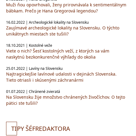
Muži ňou opovrhovali, ženy prirovnávala k sentimentálnym
bábkam. Prečo je Hana Gregorová legendou?
16.02.2022 | Archeologické lokality na Slovensku
Zaujímavé archeologické lokality na Slovensku. O týchto
unikátnych miestach ste tušili?
18.10.2021 | Kostolné veže
Viete o nich? Šesť kostolných veží, z ktorých sa vám
naskytnú bezkonkurenčné výhľady do okolia
25.01.2022 | Lavíny na Slovensku
Najtragickejšie lavínové udalosti v dejinách Slovenska.
Tieto otriasli i skúsenými záchranármi
01.07.2022 | Chránené zvieratá
Na Slovensku žije množstvo chránených živočíchov. O tejto
pätici ste tušili?
TI
PY ŠÉFREDAKTORA