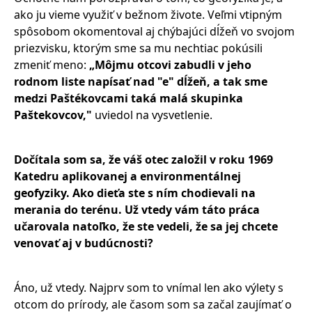
ako ju vieme využiť v bežnom živote. Veľmi vtipným
spôsobom okomentoval aj chýbajúci dĺžeň vo svojom
priezvisku, ktorým sme sa mu nechtiac pokúsili
zmeniť meno:
„Môjmu otcovi zabudli v jeho
rodnom liste napísať nad "e" dĺžeň, a tak sme
medzi Paštékovcami taká malá skupinka
Paštekovcov,"
uviedol na vysvetlenie.
Dočítala som sa, že váš otec založil v roku 1969
Katedru aplikovanej a environmentálnej
geofyziky. Ako dieťa ste s ním chodievali na
merania do terénu.
Už vtedy vám táto práca
učarovala natoľko, že ste vedeli, že sa jej chcete
venovať aj v budúcnosti?
Áno, už vtedy. Najprv som to vnímal len ako výlety s
otcom do prírody, ale časom som sa začal zaujímať o