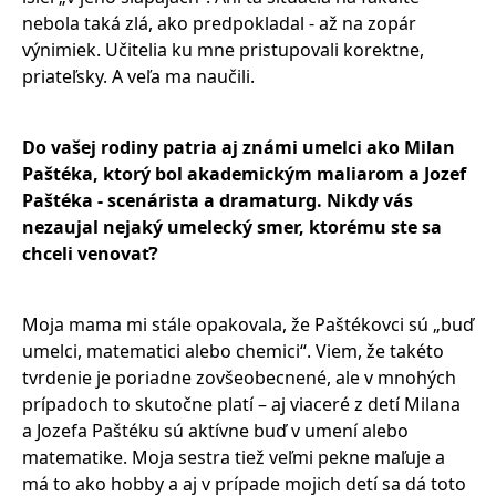
nebola taká zlá, ako predpokladal - až na zopár
výnimiek. Učitelia ku mne pristupovali korektne,
priateľsky. A veľa ma naučili.
Do vašej rodiny patria aj známi umelci ako Milan
Paštéka, ktorý bol akademickým maliarom a Jozef
Paštéka - scenárista a dramaturg.
Nikdy vás
nezaujal nejaký umelecký smer, ktorému ste sa
chceli venovať?
Moja mama mi stále opakovala, že Paštékovci sú „buď
umelci, matematici alebo chemici“. Viem, že takéto
tvrdenie je poriadne zovšeobecnené, ale v mnohých
prípadoch to skutočne platí – aj viaceré z detí Milana
a Jozefa Paštéku sú aktívne buď v umení alebo
matematike. Moja sestra tiež veľmi pekne maľuje a
má to ako hobby a aj v prípade mojich detí sa dá toto