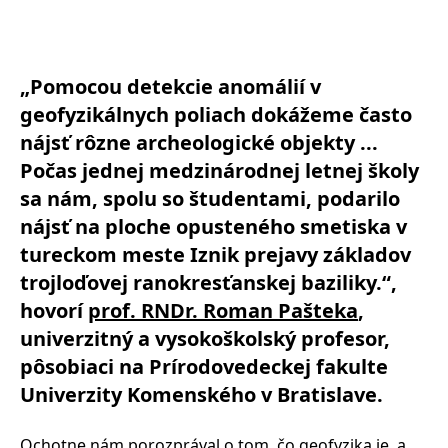
„Pomocou detekcie anomálií v
geofyzikálnych poliach dokážeme často
nájsť rôzne archeologické objekty ...
Počas jednej medzinárodnej letnej školy
sa nám, spolu so študentami, podarilo
nájsť na ploche opusteného smetiska v
tureckom meste Iznik prejavy základov
trojloďovej ranokresťanskej baziliky.“,
hovorí
prof. RNDr. Roman Pašteka
,
univerzitný a vysokoškolský profesor,
pôsobiaci na Prírodovedeckej fakulte
Univerzity Komenského v Bratislave.
Ochotne nám porozprával o tom, čo geofyzika je, a