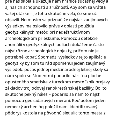
pre nás škola a ukazuje nám hranice súčasnej vedy a
aj našich schopností a zručností. Aby som sa vrátil k
vašej otázke – je toho skutočne veľa, čo sme už
objavili. No musím sa priznať, že najviac zaujímavých
výsledkov ma oslovilo práve v oblasti použitia
geofyzikálnych metód pri nedeštruktívnom
archeologickom prieskume. Pomocou detekcie
anomálií v geofyzikálnych poliach dokážeme často
nájsť rôzne archeologické objekty, pričom nie je
potrebné kopať. Spomedzi výsledkov tejto aplikácie
geofyziky by som tu rád spomenul jeden zaujímavý
výsledok: počas jednej medzinárodnej letnej školy sa
nám spolu so študentmi podarilo nájsť na ploche
opusteného smetiska v tureckom meste Iznik prejavy
základov trojloďovej ranokresťanskej baziliky. Bol to
skutočne pekný nález – podarilo sa nám to nájsť
pomocou georadarových meraní. Keď potom jeden
nemecký archeológ položil nami identifikovaný
pôdorys kostola na pôvodnú sieť ulíc tohto mesta z