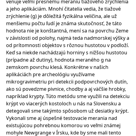
venuje veľmi presnému meraniu tiažového zrýchlenia
a jeho aplikáciám. Mnohí čitatelia vedia, že tiažové
zrýchlenie (g) je dôležitá fyzikálna veličina, ale už
menšiemu počtu ľudí je známa skutočnosť, že táto
hodnota nie je konštantná, mení sa na povrchu Zeme
v závislosti od polohy, najmä teda nadmorskej výšky a
od prítomnosti objektov s rôznou hustotou v podloží.
Keď sa niekde nachádzajú horniny s nižšou hustotou
(prípadne až dutiny), hodnota meraného g na
zemskom povrchu klesá. Konkrétne v našich
aplikáciách pre archeológiu využívame
mikrogravimetriu pri detekcii podpovrchových dutín,
ako sú povedzme pivnice, chodby a aj väčšie hrobky,
napríklad krypty. Túto metódu sme využili na detekciu
krýpt vo viacerých kostoloch u nás na Slovensku a
detegovali sme takýmto spôsobom už desiatky krýpt.
Vykonali sme aj úspešné testovacie merania nad
existujúcou pohrebnou komorou vo veľmi známej
mohyle Newgrange v Írsku, kde by sme mali tento