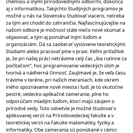
chémiou a inými prírodovednými odbormi, dokonca
aj s informatikou. Takýchto študijných programov je
možné u nás na Slovensku študovať viacero, netreba
za tým ani chodiť do zahraničia. Najfascinujúcejšie na
našom odbore je možnosť stále niečo nové skúmať a
objavovať, a tým aj pomáhať iným ľuďom a
organizáciám. Dá sa zaoberať vyslovene teoretickými
štúdiami alebo pracovať plne v praxi. Veľmi príťažlivé
je, že pri našej práci netrávime celý čas „iba rutinne za
počítačom“, hoc programovanie vedeckých úloh je
tvorivá a nádherná činnosť. Zaujímavé je, že veľa času
trávime v teréne, pri našich meraniach, kde okrem
iného spoznávame nové miesta i ľudí. Je to skutočne
pestré, vedecko-aplikačné zameranie, plne ho
odporúčam mladým ľuďom, ktorí majú záujem o
prírodné vedy. Toto odvetvie je možné študovať v
aplikovanej verzii na Prírodovedeckej fakulte a v
teoretickej verzii na Fakulte matematiky, fyziky a
informatiky. Obe zamerania sú ponúkané v rámci