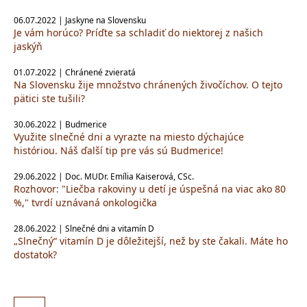
06.07.2022 | Jaskyne na Slovensku
Je vám horúco? Príďte sa schladiť do niektorej z našich
jaskýň
01.07.2022 | Chránené zvieratá
Na Slovensku žije množstvo chránených živočíchov. O tejto
pätici ste tušili?
30.06.2022 | Budmerice
Využite slnečné dni a vyrazte na miesto dýchajúce
históriou. Náš ďalší tip pre vás sú Budmerice!
29.06.2022 | Doc. MUDr. Emília Kaiserová, CSc.
Rozhovor: "Liečba rakoviny u detí je úspešná na viac ako 80
%," tvrdí uznávaná onkologička
28.06.2022 | Slnečné dni a vitamín D
„Slnečný“ vitamín D je dôležitejší, než by ste čakali. Máte ho
dostatok?