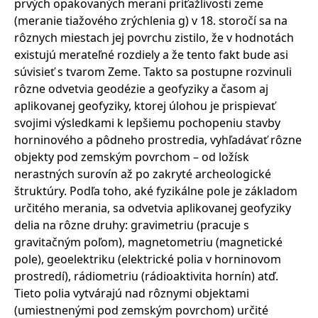
prvých opakovaných meraní príťažlivosti zeme
(meranie tiažového zrýchlenia g) v 18. storočí sa na
rôznych miestach jej povrchu zistilo, že v hodnotách
existujú merateľné rozdiely a že tento fakt bude asi
súvisieť s tvarom Zeme. Takto sa postupne rozvinuli
rôzne odvetvia geodézie a geofyziky a časom aj
aplikovanej geofyziky, ktorej úlohou je prispievať
svojimi výsledkami k lepšiemu pochopeniu stavby
horninového a pôdneho prostredia, vyhľadávať rôzne
objekty pod zemským povrchom – od ložísk
nerastných surovín až po zakryté archeologické
štruktúry. Podľa toho, aké fyzikálne pole je základom
určitého merania, sa odvetvia aplikovanej geofyziky
delia na rôzne druhy: gravimetriu (pracuje s
gravitačným poľom), magnetometriu (magnetické
pole), geoelektriku (elektrické polia v horninovom
prostredí), rádiometriu (rádioaktivita hornín) atď.
Tieto polia vytvárajú nad rôznymi objektami
(umiestnenými pod zemským povrchom) určité