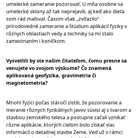
umelecké zameranie pozorovať. U mňa osobne sa
umelecké sklony až tak neprejavili, aj keď ako dieťa
som rád maľoval. Časom však „zvíťazilo“
prírodovedné zameranie a štúdium aplikácií fyziky v
rôznych oblastiach vedy a techniky sa mi stalo
zamestnaním i koníčkom.
Vysvetlili by ste našim čitateľom, čomu presne sa
venujete vo svojom výskume? Čo znamená
aplikovaná geofyzika, gravimetria či
magnetometria?
Mnohí fyzici počas stáročí zistili, že pozorovanie a
meranie rôznych fyzikálnych javov súvisí aj s tvarom a
stavbou zemského telesa a postupne začali vznikať
rôzne aplikácie, ktorých cieľom bolo získať viac
informácií o detailnej stavbe Zeme. Veď už v rámci