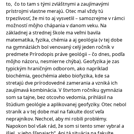
to, čo to tam s tými zvláštnymi a zaujímavými
prístrojmi vlastne merajú. Otec mal vždy tú
trpezlivosť, že mi to aj vysvetlil – samozrejme v rámci
možností môjho chápania v danom veku. Na
základnej a strednej škole ma veľmi bavila
matematika, fyzika, chémia a aj geológia (v tej dobe
na gymnáziách bol venovaný celý jeden ročník v
predmete Prírodopis práve geológii – čo dnes, podľa
môjho názoru, nesmierne chýba). Geofyzika je zas
typickým hraničným odborom, ako napríklad
biochémia, geochémia alebo biofyzika, kde sa
stretajú dve prírodovedné zamerania a vzniká ich
zaujímavá kombinácia. V štvrtom ročníku gymnázia
som sa tajne, bez otcovho vedomia, prihlásil na
štúdium geológie a aplikovanej geofyziky. Otec nebol
straník a v tej dobe mal na fakulte dosť veľa
neprajníkov. Nechcel, aby mi robili problémy.
Napokon bol však rád, že som si tento smer vybral a
išiel „v jeho šľapajach“. Ani tá situácia na fakulte