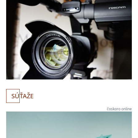
SÚ
ŤAŽE
čoskoro online