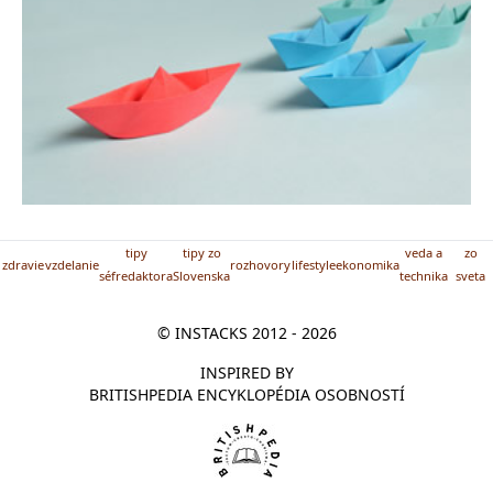
tipy
tipy zo
veda a
zo
zdravie
vzdelanie
rozhovory
lifestyle
ekonomika
séfredaktora
Slovenska
technika
sveta
© INSTACKS 2012 - 2026
INSPIRED BY
BRITISHPEDIA ENCYKLOPÉDIA OSOBNOSTÍ