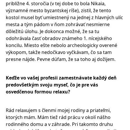
približne 4. storočia (v tej dobe to bola Nikaia,
významné mesto byzantskej ríše), zistil, že tento
kostol musel byť umiestnený na jednej z hlavných ulíc
mesta a tým pádom v ňom zohrávať nesmierne
dôležitú úlohu. Je dokonca možné, že sa tu
odohrávala časť obradov známeho 1. nícejského
koncilu. Miesto ešte nebolo archeologicky overené
výkopom, takže nedočkavo vyčkávam, čo sa tam
presne nájde. Pevne dúfam, že sa toho aj dožijem.
Keďže vo vašej profesii zamestnávate každý deň
predovšetkým svoju myseľ, čo je pre vás
osvedčenou formou relaxu?
Rád relaxujem s členmi mojej rodiny a priateľmi,
ktorých mám. Mám tiež rád prácu v okolí nášho
rodinného domu a v záhrade. Pri takomto druhu