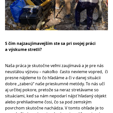
S čím najzaujímavejším ste sa pri svojej práci
a výskume stretli?
Naša práca je skutočne veľmi zaujímavá a je pre nás
neustálou výzvou – nakoľko často nevieme vopred, či
presne nájdeme to čo hľadáme a či v danej situácii
dobre „zaberú“ naše prieskumné metódy. To nás učí
aj určitej pokore, pretože sa neraz stretávame so
situáciami, keď sa nám nepodarí nájsť hľadaný objekt
alebo prehliadneme čosi, čo sa pod zemským
povrchom skutočne nachádza. V tomto ohľade je to