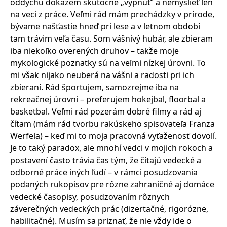
oddychu dokážem skutočne „vypnúť“ a nemyslieť len
na veci z práce. Veľmi rád mám prechádzky v prírode,
bývame našťastie hneď pri lese a v letnom období
tam trávim veľa času. Som vášnivý hubár, ale zbieram
iba niekoľko overených druhov – takže moje
mykologické poznatky sú na veľmi nízkej úrovni. To
mi však nijako neuberá na vášni a radosti pri ich
zbieraní. Rád športujem, samozrejme iba na
rekreačnej úrovni – preferujem hokejbal, floorbal a
basketbal. Veľmi rád pozerám dobré filmy a rád aj
čítam (mám rád tvorbu rakúskeho spisovateľa Franza
Werfela) – keď mi to moja pracovná vyťaženosť dovolí.
Je to taký paradox, ale mnohí vedci v mojich rokoch a
postavení často trávia čas tým, že čítajú vedecké a
odborné práce iných ľudí – v rámci posudzovania
podaných rukopisov pre rôzne zahraničné aj domáce
vedecké časopisy, posudzovaním rôznych
záverečných vedeckých prác (dizertačné, rigorózne,
habilitačné). Musím sa priznať, že nie vždy ide o