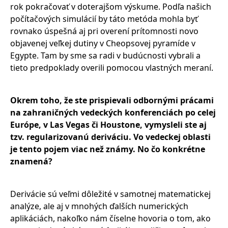
rok pokračovať v doterajšom výskume. Podľa našich
počítačových simulácií by táto metóda mohla byť
rovnako úspešná aj pri overení prítomnosti novo
objavenej veľkej dutiny v Cheopsovej pyramíde v
Egypte. Tam by sme sa radi v budúcnosti vybrali a
tieto predpoklady overili pomocou vlastných meraní.
Okrem toho, že ste prispievali odbornými prácami
na zahraničných vedeckých konferenciách po celej
Európe, v Las Vegas či Houstone, vymysleli ste aj
tzv. regularizovanú deriváciu. Vo vedeckej oblasti
je tento pojem viac než známy.
No čo konkrétne
znamená?
Derivácie sú veľmi dôležité v samotnej matematickej
analýze, ale aj v mnohých ďalších numerických
aplikáciách, nakoľko nám číselne hovoria o tom, ako