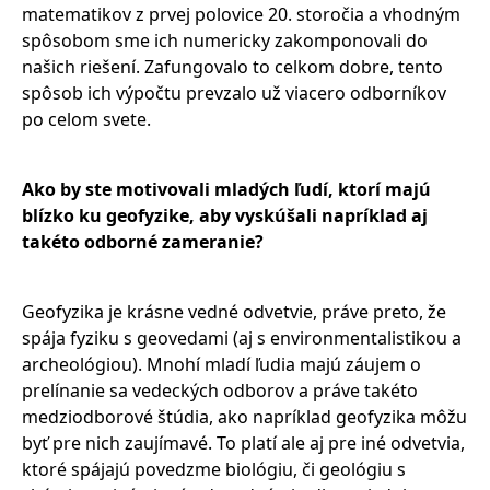
matematikov z prvej polovice 20. storočia a vhodným
spôsobom sme ich numericky zakomponovali do
našich riešení. Zafungovalo to celkom dobre, tento
spôsob ich výpočtu prevzalo už viacero odborníkov
po celom svete.
Ako by ste motivovali mladých ľudí, ktorí majú
blízko ku geofyzike, aby vyskúšali napríklad aj
takéto odborné zameranie?
Geofyzika je krásne vedné odvetvie, práve preto, že
spája fyziku s geovedami (aj s environmentalistikou a
archeológiou). Mnohí mladí ľudia majú záujem o
prelínanie sa vedeckých odborov a práve takéto
medziodborové štúdia, ako napríklad geofyzika môžu
byť pre nich zaujímavé. To platí ale aj pre iné odvetvia,
ktoré spájajú povedzme biológiu, či geológiu s