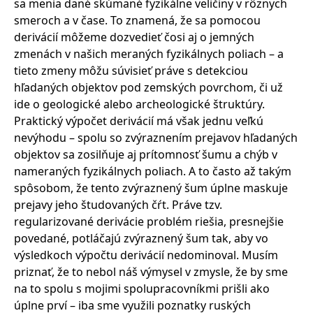
sa menia dané skúmané fyzikálne veličiny v rôznych
smeroch a v čase. To znamená, že sa pomocou
derivácií môžeme dozvedieť čosi aj o jemných
zmenách v našich meraných fyzikálnych poliach – a
tieto zmeny môžu súvisieť práve s detekciou
hľadaných objektov pod zemských povrchom, či už
ide o geologické alebo archeologické štruktúry.
Praktický výpočet derivácií má však jednu veľkú
nevýhodu – spolu so zvýraznením prejavov hľadaných
objektov sa zosilňuje aj prítomnosť šumu a chýb v
nameraných fyzikálnych poliach. A to často až takým
spôsobom, že tento zvýraznený šum úplne maskuje
prejavy jeho študovaných čŕt. Práve tzv.
regularizované derivácie problém riešia, presnejšie
povedané, potláčajú zvýraznený šum tak, aby vo
výsledkoch výpočtu derivácií nedominoval. Musím
priznať, že to nebol náš výmysel v zmysle, že by sme
na to spolu s mojimi spolupracovníkmi prišli ako
úplne prví – iba sme využili poznatky ruských