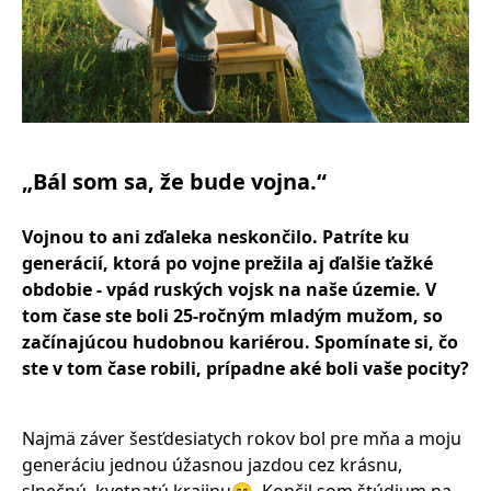
„Bál som sa, že bude vojna.“
Vojnou to ani zďaleka neskonč
ilo. Patr
íte ku
generácií, ktorá po vojne prežila aj ďalš
ie
ťažk
é
obdobie - vpád ruských vojsk na naše územie. V
tom čase ste boli 25-ročným mladým mužom, so
začínajúcou hudobnou kari
é
rou. Spomínate si, čo
ste v tom čase robili, prípadne ak
é
boli vaše pocity?
Najmä záver šesťdesiatych rokov bol pre mňa a moju
generáciu jednou úžasnou jazdou cez krásnu,