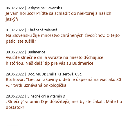
06.07.2022 | Jaskyne na Slovensku
Je vám horúco? Príďte sa schladiť do niektorej z našich
jaskýň
01.07.2022 | Chránené zvieratá
Na Slovensku žije množstvo chránených živočíchov. O tejto
pätici ste tušili?
30.06.2022 | Budmerice
Využite slnečné dni a vyrazte na miesto dýchajúce
históriou. Náš ďalší tip pre vás sú Budmerice!
29.06.2022 | Doc. MUDr. Emília Kaiserová, CSc.
Rozhovor: "Liečba rakoviny u detí je úspešná na viac ako 80
%," tvrdí uznávaná onkologička
28.06.2022 | Slnečné dni a vitamín D
„Slnečný“ vitamín D je dôležitejší, než by ste čakali. Máte ho
dostatok?