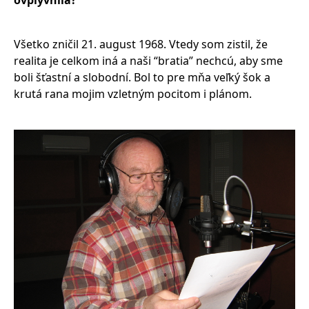
ovplyvnila?
Všetko zničil 21. august 1968. Vtedy som zistil, že
realita je celkom iná a naši “bratia” nechcú, aby sme
boli šťastní a slobodní. Bol to pre mňa veľký šok a
krutá rana mojim vzletným pocitom i plánom.