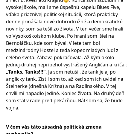
slnečnú, kvetnatú krajinu😊. Končil som štúdium na
vysokej škole, mali sme úspešnú kapelu Blues Five,
vďaka priaznivej politickej situácii, ktorá prakticky
denne prinášala nové dobrodružné a demokratické
novinky, som sa tešil zo života. V ten večer sme hrali
vo Vysokoškolskom klube. Po hraní som išiel na
Bernoláčku, kde som býval. V lete tam bol
medzinárodný Hostel a teda kopec mladých ľudí z
celého sveta. Zábava pokračovala. Až kým okolo
jednej-druhej nepribehol vystrašený Angličan a kričal:
„Tanks, Tanks!!!“.
Ja som netušil, že tank je aj po
anglicky tank. Zistil som to, až keď som ich uvidel na
Šteinerke (dnešná Krížna) a na Radlinského. V tej
chvíli mi napadlo jediné. Koniec života. Na druhý deň
som stál v rade pred pekárňou. Bál som sa, že bude
vojna.
V č
om v
á
s t
áto zásadná politická zmena