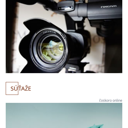
SÚ
ŤAŽE
čoskoro online