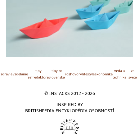
tipy
tipy zo
veda a
zo
zdravie
vzdelanie
rozhovory
lifestyle
ekonomika
séfredaktora
Slovenska
technika
sveta
© INSTACKS 2012 - 2026
INSPIRED BY
BRITISHPEDIA ENCYKLOPÉDIA OSOBNOSTÍ