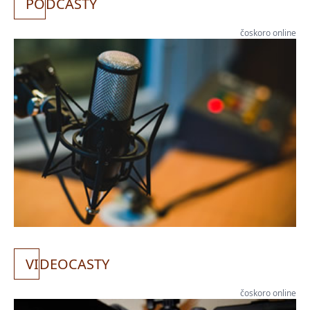
PO
DCASTY
čoskoro online
VI
DEOCASTY
čoskoro online