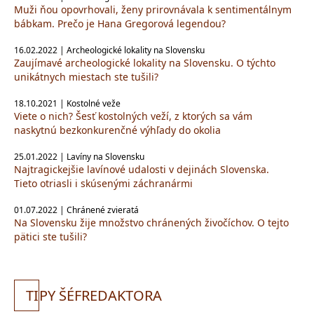
Muži ňou opovrhovali, ženy prirovnávala k sentimentálnym
bábkam. Prečo je Hana Gregorová legendou?
16.02.2022 | Archeologické lokality na Slovensku
Zaujímavé archeologické lokality na Slovensku. O týchto
unikátnych miestach ste tušili?
18.10.2021 | Kostolné veže
Viete o nich? Šesť kostolných veží, z ktorých sa vám
naskytnú bezkonkurenčné výhľady do okolia
25.01.2022 | Lavíny na Slovensku
Najtragickejšie lavínové udalosti v dejinách Slovenska.
Tieto otriasli i skúsenými záchranármi
01.07.2022 | Chránené zvieratá
Na Slovensku žije množstvo chránených živočíchov. O tejto
pätici ste tušili?
TI
PY ŠÉFREDAKTORA