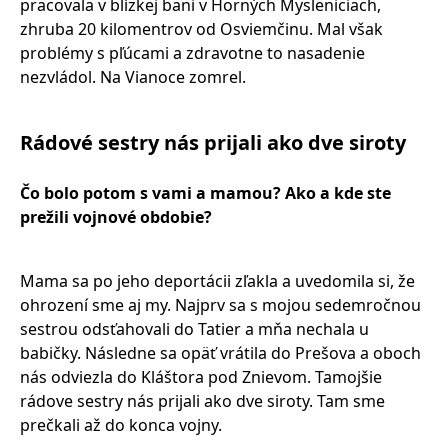
pracovala v blízkej bani v Horných Mysleniciach,
zhruba 20 kilomentrov od Osviemčinu. Mal však
problémy s pľúcami a zdravotne to nasadenie
nezvládol. Na Vianoce zomrel.
Rádové sestry nás prijali ako dve siroty
Čo bolo potom s vami a mamou? Ako a kde ste
prežili vojnov
é
obdobie?
Mama sa po jeho deportácii zľakla a uvedomila si, že
ohrození sme aj my. Najprv sa s mojou sedemročnou
sestrou odsťahovali do Tatier a mňa nechala u
babičky. Následne sa opäť vrátila do Prešova a oboch
nás odviezla do Kláštora pod Znievom. Tamojšie
rádove sestry nás prijali ako dve siroty. Tam sme
prečkali až do konca vojny.