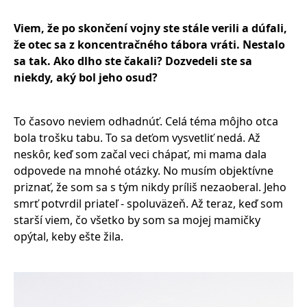
Viem, že po skončení vojny ste stále verili a dú
fali,
že otec sa z koncentračn
é
ho tábora vráti. Nestalo
sa tak. Ako dlho ste čakali? Dozvedeli ste sa
niekdy, aký bol jeho osud?
To časovo neviem odhadnúť. Celá téma môjho otca
bola trošku tabu. To sa deťom vysvetliť nedá. Až
neskôr, keď som začal veci chápať, mi mama dala
odpovede na mnohé otázky. No musím objektívne
priznať, že som sa s tým nikdy príliš nezaoberal. Jeho
smrť potvrdil priateľ - spoluväzeň. Až teraz, keď som
starší viem, čo všetko by som sa mojej mamičky
opýtal, keby ešte žila.