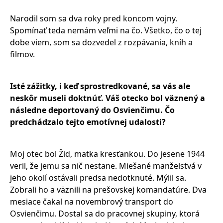
Narodil som sa dva roky pred koncom vojny.
Spomínať teda nemám veľmi na čo. Všetko, čo o tej
dobe viem, som sa dozvedel z rozpávania, kníh a
filmov.
Isté zážitky, i keď sprostredkované, sa vás ale
neskôr museli doktnúť. Váš otecko bol väznený a
následne deportovaný do Osvienčimu. Čo
predchádzalo tejto emotívnej udalosti?
Moj otec bol Žid, matka kresťankou. Do jesene 1944
veril, že jemu sa nič nestane. Miešané manželstvá v
jeho okolí ostávali predsa nedotknuté. Mýlil sa.
Zobrali ho a väznili na prešovskej komandatúre. Dva
mesiace čakal na novembrový transport do
Osvienčimu. Dostal sa do pracovnej skupiny, ktorá