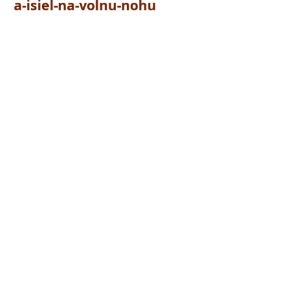
a-isiel-na-volnu-nohu