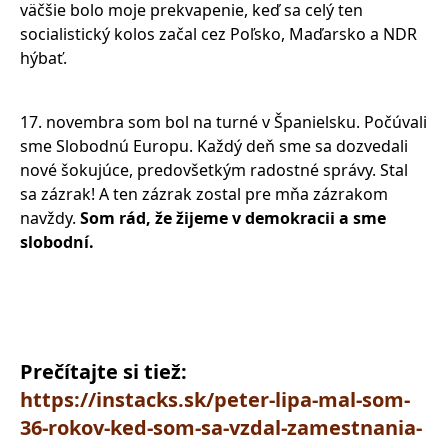
väčšie bolo moje prekvapenie, keď sa celý ten
socialistický kolos začal cez Poľsko, Maďarsko a NDR
hýbať.
17. novembra som bol na turné v Španielsku. Počúvali
sme Slobodnú Europu. Každý deň sme sa dozvedali
nové šokujúce, predovšetkým radostné správy. Stal
sa zázrak! A ten zázrak zostal pre mňa zázrakom
navždy.
Som rád, že žijeme v demokracii a sme
slobodní.
Prečítajte si tiež:
https://instacks.sk/peter-lipa-mal-som-
36-rokov-ked-som-sa-vzdal-zamestnania-