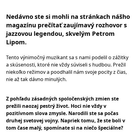
Nedávno ste si mohli na stránkach nášho
magazínu prečítať zaujímavý rozhovor s
jazzovou legendou, skvelým Petrom
Lipom.
Tento výnimočný muzikant sa s nami podelil o zážitky
a skúsenosti, ktoré nie vždy súviseli s hudbou. Prežil
niekoľko režimov a poodhalil nám svoje pocity z čias,
nie až tak dávno minulých.
Z pohľadu zásadných spoločenských zmien ste
prežili naozaj pestrý život. Hoci nie vždy v
pozitívnom slova zmysle. Narodili ste sa počas
druhej svetovej vojny. Napriek tomu, že ste boli v
tom čase malý, spomí
nate si na niečo špeciálne?