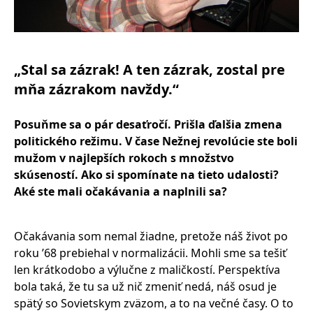
„Stal sa zázrak! A ten zázrak, zostal pre
mňa zázrakom navždy.“
Posuňme sa o pá
r desa
ťročí. Prišla ďalšia zmena
politick
é
ho režimu. V č
ase Ne
žnej revolúcie ste boli
mužom v najlepších rokoch s množstvo
skúseností. Ako si spomínate na tieto udalosti?
Aké ste mali očakávania a naplnili sa?
Očakávania som nemal žiadne, pretože náš život po
roku ’68 prebiehal v normalizácii. Mohli sme sa tešiť
len krátkodobo a výlučne z maličkostí. Perspektíva
bola taká, že tu sa už nič zmeniť nedá, náš osud je
spätý so Sovietskym zväzom, a to na večné časy. O to