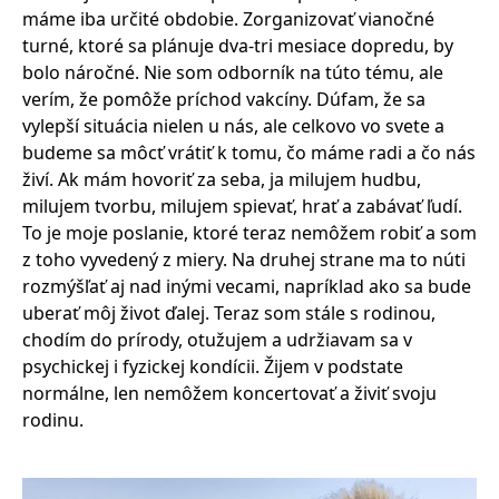
máme iba určité obdobie. Zorganizovať vianočné
turné, ktoré sa plánuje dva-tri mesiace dopredu, by
bolo náročné. Nie som odborník na túto tému, ale
verím, že pomôže príchod vakcíny. Dúfam, že sa
vylepší situácia nielen u nás, ale celkovo vo svete a
budeme sa môcť vrátiť k tomu, čo máme radi a čo nás
živí. Ak mám hovoriť za seba, ja milujem hudbu,
milujem tvorbu, milujem spievať, hrať a zabávať ľudí.
To je moje poslanie, ktoré teraz nemôžem robiť a som
z toho vyvedený z miery. Na druhej strane ma to núti
rozmýšľať aj nad inými vecami, napríklad ako sa bude
uberať môj život ďalej. Teraz som stále s rodinou,
chodím do prírody, otužujem a udržiavam sa v
psychickej i fyzickej kondícii. Žijem v podstate
normálne, len nemôžem koncertovať a živiť svoju
rodinu.