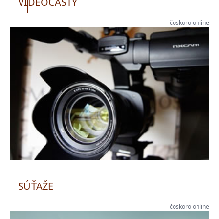
VI
DEOCASTY
čoskoro online
SÚ
ŤAŽE
čoskoro online