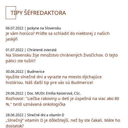
TI
PY ŠÉFREDAKTORA
06.07.2022 | Jaskyne na Slovensku
Je vám horúco? Príďte sa schladiť do niektorej z našich
jaskýň
01.07.2022 | Chránené zvieratá
Na Slovensku žije množstvo chránených živočíchov. O tejto
pätici ste tušili?
30.06.2022 | Budmerice
Využite slnečné dni a vyrazte na miesto dýchajúce
históriou. Náš ďalší tip pre vás sú Budmerice!
29.06.2022 | Doc. MUDr. Emília Kaiserová, CSc.
Rozhovor: "Liečba rakoviny u detí je úspešná na viac ako 80
%," tvrdí uznávaná onkologička
28.06.2022 | Slnečné dni a vitamín D
„Slnečný“ vitamín D je dôležitejší, než by ste čakali. Máte ho
dostatok?