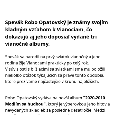
Spevák Robo Opatovský je známy svojím
kladným vzťahom k Vianociam, čo
dokazujú aj jeho doposiaľ vydané tri
vianočné albumy.
Spevák sa narodil na prvý sviatok vianočný a jeho
rodina žije Vianocami prakticky po celý rok.
V súvislosti s blížiacimi sa sviatkami sme mu položili
niekoľko otázok týkajúcich sa práve tohto obdobia,
ktoré prežívame najčastejšie v kruhu najbližších.
Robo Opatovský vydáva najnovší album
"2020-2010
Modlím sa hudbou"
, ktorý je výberovkou jeho hitov a
nevydaných skladieb za posledné desaťročie. Medzi