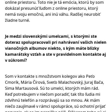
online priestoru. Toto nie je tá emócia, ktorú by som
dokázal presunúť ľuďom z online priestoru, ktorý
nemá svoju emočnú, ani inú váhu. Radšej neurobiť
žiadne turné.
Je medzi slovenskými umelcami, s ktorými ste
doteraz spolupracovali pri nahrávaní vašich nielen
vianočných albumov niekto, s kým máte blízky
kamarátsky vzťah a ste v pravidelnom kontakte aj
v súkromí?
Som v kontakte s množstvom kolegov ako Peťo
Cmorík, Mária Čírová, Sveťo Malachovský, Juraj Bača,
Sima Martausová. Sú to umelci, ktorých mám rád.
Keď potrebujem v niečom poradiť, tak títo ľudia mi
zdvihnú telefón a rozprávajú sa so mnou. Ak mám
niečo zaujímavé v rámci spolupráce, sú ochotní prijať