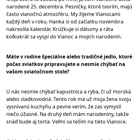
narodené 25. decembra. Pesničky, ktoré tvorím, majú
často vianočnú atmosféru. My žijeme Vianocami
každý deň v roku. Hanka si od začiatku novembra
nakreslila kalendár. Krúžkuje si dátumy a ráta
koľkokrát sa vyspí do Vianoc a mojich narodenín.
Máte v rodine špeciálne alebo tradičné jedlo, ktoré
počas sviatkov pripravujete a nesmie chýbať na
vašom sviatočnom stole?
U nás nesmie chýbať kapustnica a ryba, či už morská
alebo sladkovodná. Tento rok má už moja žena svoju
vysnívanú kuchyňu a pevne verím, že zas vymyslí
niečo úžasné. Na druhý deň mám narodeniny, takže
snáď bude aj torta. Veľmi sa teším na tieto Vianoce.