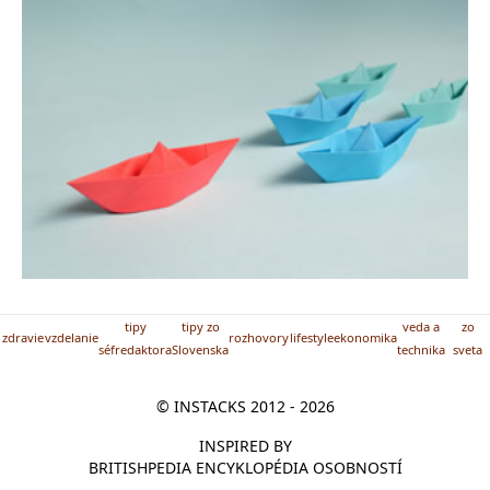
tipy
tipy zo
veda a
zo
zdravie
vzdelanie
rozhovory
lifestyle
ekonomika
séfredaktora
Slovenska
technika
sveta
© INSTACKS 2012 - 2026
INSPIRED BY
BRITISHPEDIA ENCYKLOPÉDIA OSOBNOSTÍ