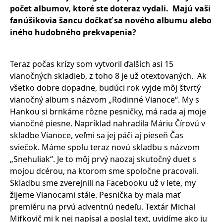
počet albumov, ktoré ste doteraz vydali. Majú vaši
fanúšikovia šancu dočkať sa nového albumu alebo
iného hudobného prekvapenia?
Teraz počas krízy som vytvoril ďalších asi 15
vianočných skladieb, z toho 8 je už otextovaných. Ak
všetko dobre dopadne, budúci rok vyjde môj štvrtý
vianočný album s názvom „Rodinné Vianoce“. My s
Hankou si brnkáme rôzne pesničky, má rada aj moje
vianočné piesne. Napríklad nahradila Máriu Čírovú v
skladbe Vianoce, veľmi sa jej páči aj pieseň Čas
sviečok. Máme spolu teraz novú skladbu s názvom
„Snehuliak“. Je to môj prvý naozaj skutočný duet s
mojou dcérou, na ktorom sme spoločne pracovali.
Skladbu sme zverejnili na Facebooku už v lete, my
žijeme Vianocami stále. Pesnička by mala mať
premiéru na prvú adventnú nedeľu. Textár Michal
Mifkovič mi k nej napísal a poslal text, uvidíme ako ju