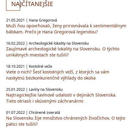
NA
JČÍTANEJŠIE
21.05.2021 | Hana Gregorová
Muži ňou opovrhovali, ženy prirovnávala k sentimentálnym
bábkam. Prečo je Hana Gregorová legendou?
16.02.2022 | Archeologické lokality na Slovensku
Zaujímavé archeologické lokality na Slovensku. O týchto
unikátnych miestach ste tušili?
18.10.2021 | Kostolné veže
Viete o nich? Šesť kostolných veží, z ktorých sa vám
naskytnú bezkonkurenčné výhľady do okolia
25.01.2022 | Lavíny na Slovensku
Najtragickejšie lavínové udalosti v dejinách Slovenska.
Tieto otriasli i skúsenými záchranármi
01.07.2022 | Chránené zvieratá
Na Slovensku žije množstvo chránených živočíchov. O tejto
pätici ste tušili?