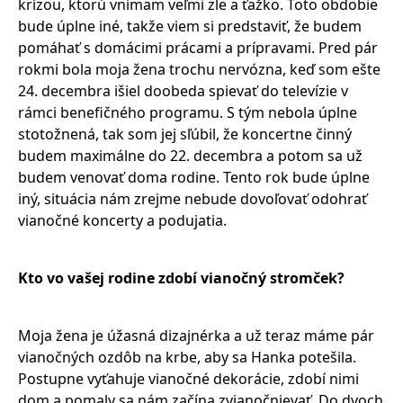
krízou, ktorú vnímam veľmi zle a ťažko. Toto obdobie
bude úplne iné, takže viem si predstaviť, že budem
pomáhať s domácimi prácami a prípravami. Pred pár
rokmi bola moja žena trochu nervózna, keď som ešte
24. decembra išiel doobeda spievať do televízie v
rámci benefičného programu. S tým nebola úplne
stotožnená, tak som jej sľúbil, že koncertne činný
budem maximálne do 22. decembra a potom sa už
budem venovať doma rodine. Tento rok bude úplne
iný, situácia nám zrejme nebude dovoľovať odohrať
vianočné koncerty a podujatia.
Kto vo vašej rodine zdobí vianočný stromček?
Moja žena je úžasná dizajnérka a už teraz máme pár
vianočných ozdôb na krbe, aby sa Hanka potešila.
Postupne vyťahuje vianočné dekorácie, zdobí nimi
dom a pomaly sa nám začína zvianočnievať. Do dvoch