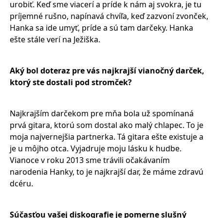
urobiť. Keď sme viacerí a príde k nám aj svokra, je tu
príjemné rušno, napínavá chvíľa, keď zazvoní zvonček,
Hanka sa ide umyť, príde a sú tam darčeky. Hanka
ešte stále verí na Ježiška.
Aký bol doteraz pre vás najkrajší vianočný darček,
ktorý ste dostali pod stromček?
Najkrajším darčekom pre mňa bola už spomínaná
prvá gitara, ktorú som dostal ako malý chlapec. To je
moja najvernejšia partnerka. Tá gitara ešte existuje a
je u môjho otca. Vyjadruje moju lásku k hudbe.
Vianoce v roku 2013 sme trávili očakávaním
narodenia Hanky, to je najkrajší dar, že máme zdravú
dcéru.
Súčasťou vašej diskografie je pomerne slušný