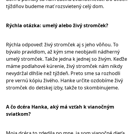
týždňov budeme mať rozsvietený celý dom.
Rýchla otázka: umelý alebo živý stromček?
Rýchla odpoveď: živý stromček aj s jeho vôňou. To
bývalo pravidlom, až kým sme neobjavili nádherný
umelý stromček. Takže jedna k jednej so živým. Keďže
máme podlahové kúrenie, živý stromček nám nikdy
nevydržal dlhšie než týždeň. Preto sme sa rozhodli
pre vernú kópiu živého. Hanke určite ozdobíme živý
stromček do detskej izby, takže to skombinujeme.
A čo dcéra Hanka, aký má vzťah k vianočným
sviatkom?
Moja dcéra to zdedila po mne, ja som vianočné dieťa