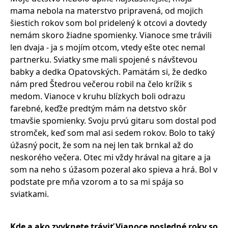
mama nebola na materstvo pripravená, od mojich
šiestich rokov som bol pridelený k otcovi a dovtedy
nemám skoro žiadne spomienky. Vianoce sme trávili
len dvaja - ja s mojím otcom, vtedy ešte otec nemal
partnerku. Sviatky sme mali spojené s návštevou
babky a dedka Opatovských. Pamätám si, že dedko
nám pred Štedrou večerou robil na čelo krížik s
medom. Vianoce v kruhu blízkych boli odrazu
farebné, keďže predtým mám na detstvo skôr
tmavšie spomienky. Svoju prvú gitaru som dostal pod
stromček, keď som mal asi sedem rokov. Bolo to taký
úžasný pocit, že som na nej len tak brnkal až do
neskorého večera. Otec mi vždy hrával na gitare a ja
som na neho s úžasom pozeral ako spieva a hrá. Bol v
podstate pre mňa vzorom a to sa mi spája so
sviatkami.
Kde a ako zvyknete tráviť Vianoce posledné roky so