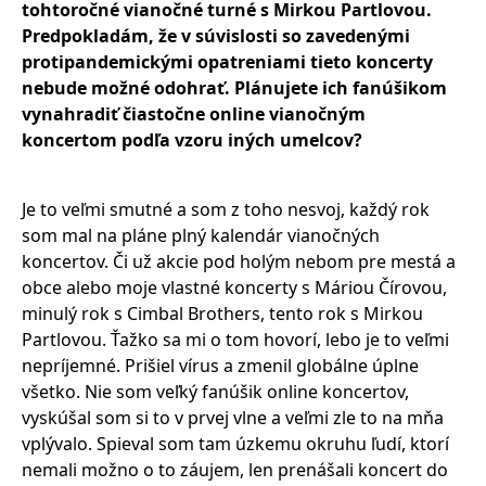
tohtoročné vianočné turné s Mirkou Partlovou.
Predpokladám, že v súvislosti so zavedenými
protipandemickými opatreniami tieto koncerty
nebude možné odohrať. Plánujete ich fanúšikom
vynahradiť čiastočne online vianočným
koncertom podľa vzoru iných umelcov?
Je to veľmi smutné a som z toho nesvoj, každý rok
som mal na pláne plný kalendár vianočných
koncertov. Či už akcie pod holým nebom pre mestá a
obce alebo moje vlastné koncerty s Máriou Čírovou,
minulý rok s Cimbal Brothers, tento rok s Mirkou
Partlovou. Ťažko sa mi o tom hovorí, lebo je to veľmi
nepríjemné. Prišiel vírus a zmenil globálne úplne
všetko. Nie som veľký fanúšik online koncertov,
vyskúšal som si to v prvej vlne a veľmi zle to na mňa
vplývalo. Spieval som tam úzkemu okruhu ľudí, ktorí
nemali možno o to záujem, len prenášali koncert do