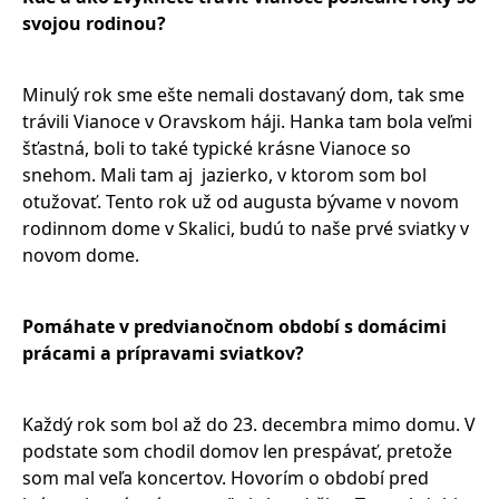
svojou rodinou?
Minulý rok sme ešte nemali dostavaný dom, tak sme
trávili Vianoce v Oravskom háji. Hanka tam bola veľmi
šťastná, boli to také typické krásne Vianoce so
snehom. Mali tam aj jazierko, v ktorom som bol
otužovať. Tento rok už od augusta bývame v novom
rodinnom dome v Skalici, budú to naše prvé sviatky v
novom dome.
Pomáhate v predvianočnom období s domácimi
prácami a prípravami sviatkov?
Každý rok som bol až do 23. decembra mimo domu. V
podstate som chodil domov len prespávať, pretože
som mal veľa koncertov. Hovorím o období pred