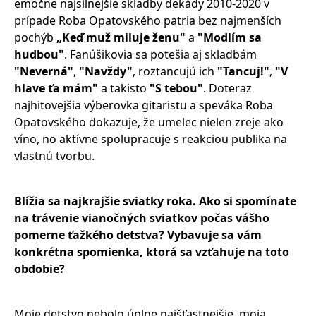
emočne najsilnejšie skladby dekády 2010-2020 v
prípade Roba Opatovského patria bez najmenších
pochýb
„Keď muž miluje ženu"
a
"Modlím sa
hudbou"
. Fanúšikovia sa potešia aj skladbám
"Neverná"
,
"Navždy"
, roztancujú ich
"Tancuj!"
,
"V
hlave ťa mám"
a takisto
"S tebou"
. Doteraz
najhitovejšia výberovka gitaristu a speváka Roba
Opatovského dokazuje, že umelec nielen zreje ako
víno, no aktívne spolupracuje s reakciou publika na
vlastnú tvorbu.
Blížia sa najkrajšie sviatky roka. Ako si spomínate
na trávenie vianočných sviatkov počas vášho
pomerne ťažkého detstva? Vybavuje sa vám
konkrétna spomienka, ktorá sa vzťahuje na toto
obdobie?
Moje detstvo nebolo úplne najšťastnejšie, moja