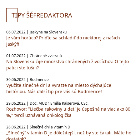
TI
PY ŠÉFREDAKTORA
06.07.2022 | Jaskyne na Slovensku
Je vám horúco? Príďte sa schladiť do niektorej z našich
jaskýň
01.07.2022 | Chránené zvieratá
Na Slovensku žije množstvo chránených živočíchov. O tejto
pätici ste tušili?
30.06.2022 | Budmerice
Využite slnečné dni a vyrazte na miesto dýchajúce
históriou. Náš ďalší tip pre vás sú Budmerice!
29.06.2022 | Doc. MUDr. Emília Kaiserová, CSc.
Rozhovor: "Liečba rakoviny u detí je úspešná na viac ako 80
%," tvrdí uznávaná onkologička
28.06.2022 | Slnečné dni a vitamín D
„Slnečný“ vitamín D je dôležitejší, než by ste čakali. Máte ho
dostatok?