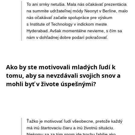
To ani srnky netušia. Mala nás očakávať prezentácia
na summite udržateľnej módy Neonyt v Berlíne, malo
nás očakávať začatie spolupráce pre výskum
s Institute of Technology v indickom meste
Hyderabad. Avšak momentálne nevieme, s čím sa
nám v dohľadnej dobre podarí pokračovať.
Ako by ste motivovali mladých ľudí k
tomu, aby sa nevzdávali svojich snov a
mohli byť v živote úspešnými?
Ťažko je motivovať ľudí všeobecne, pretože každý
má inú štartovaciu čiaru a inú životnú situáciu.
Niekomu sa za tým snom ide trochu ľahšie ako