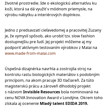
životné prostredie. Ide o ekologickú alternatívu ku
koži, ktorá sa dá využiť v módnom priemysle, na
výrobu nábytku a interiérových doplnkov.
Jedno z predsavzatí cieľavedomej a pracovitej Zuzany
je, že vymyslí spôsob, ako urobiť tzv. slow fashion
dostupnejšiu pre ľudí. Jej projekt môžeme aj my
podporiť aktívnym testovaním výrobkov z Malai na
www.made-from-malai.com
Úspešná dizajnérka navrhla a zostrojila stroj na
kontrolu rastu biologických materiálov s podobným
princípom, na akom pracuje 3D tlačiareň. Za túto
magisterskú prácu a zároveň dlhodobý projekt
s názvom
Invisible Resources
bola nominovaná na
cenu NOVA Innovation Award v Londýne. Okrem toho
získala aj ocenenie
Mladý talent EDIDA 2019.