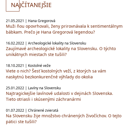
NA
JČÍTANEJŠIE
21.05.2021 | Hana Gregorová
Muži ňou opovrhovali, ženy prirovnávala k sentimentálnym
bábkam. Prečo je Hana Gregorová legendou?
16.02.2022 | Archeologické lokality na Slovensku
Zaujímavé archeologické lokality na Slovensku. O týchto
unikátnych miestach ste tušili?
18.10.2021 | Kostolné veže
Viete o nich? Šesť kostolných veží, z ktorých sa vám
naskytnú bezkonkurenčné výhľady do okolia
25.01.2022 | Lavíny na Slovensku
Najtragickejšie lavínové udalosti v dejinách Slovenska.
Tieto otriasli i skúsenými záchranármi
01.07.2022 | Chránené zvieratá
Na Slovensku žije množstvo chránených živočíchov. O tejto
pätici ste tušili?