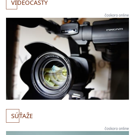
VI
DEOCASTY
čoskoro online
SÚ
ŤAŽE
čoskoro online