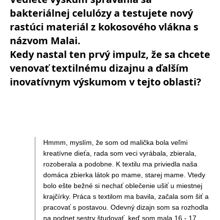
bakteriálnej celulózy a testujete nový
rastúci materiál z kokosového vlákna s
názvom Malai.
Kedy nastal ten prvý impulz, že sa chcete
venovať textilnému dizajnu a ďalším
inovatívnym výskumom v tejto oblasti?
Hmmm, myslím, že som od malička bola veľmi
kreatívne dieťa, rada som veci vyrábala, zbierala,
rozoberala a podobne. K textilu ma priviedla naša
domáca zbierka látok po mame, starej mame. Vtedy
bolo ešte bežné si nechať oblečenie ušiť u miestnej
krajčírky. Práca s textilom ma bavila, začala som šiť a
pracovať s postavou. Odevný dizajn som sa rozhodla
na podnet sestry študovať, keď som mala 16 - 17