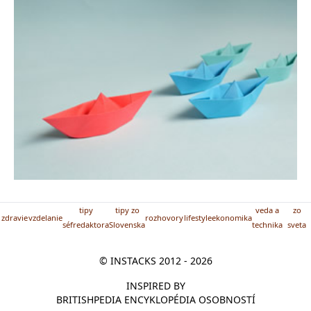
tipy
tipy zo
veda a
zo
zdravie
vzdelanie
rozhovory
lifestyle
ekonomika
séfredaktora
Slovenska
technika
sveta
© INSTACKS 2012 - 2026
INSPIRED BY
BRITISHPEDIA ENCYKLOPÉDIA OSOBNOSTÍ