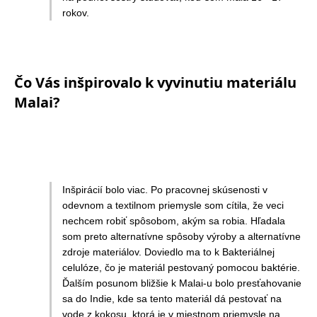
rokov.
Čo Vás inšpirovalo k vyvinutiu materiálu
Malai?
Inšpirácií bolo viac. Po pracovnej skúsenosti v
odevnom a textilnom priemysle som cítila, že veci
nechcem robiť spôsobom, akým sa robia. Hľadala
som preto alternatívne spôsoby výroby a alternatívne
zdroje materiálov. Doviedlo ma to k Bakteriálnej
celulóze, čo je materiál pestovaný pomocou baktérie.
Ďalším posunom bližšie k Malai-u bolo presťahovanie
sa do Indie, kde sa tento materiál dá pestovať na
vode z kokosu, ktorá je v miestnom priemysle na