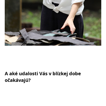
A aké udalosti Vás v blízkej dobe
očakávajú?