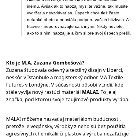
inému. Avšak ak to naozaj myslíte vážne, tak musíte
vydržať a nevzdávať sa. Úspech chce tiež často
neľahké obete a neustálu podporu vašich blízkych. A
hlavne - neporovnávajte sa s inými. Nikdy neviete,
ako to s nimi naozaj je a čím si pre svoj úspech prešli.
Kto je M.A. Zuzana Gombošová?
Zuzana študovala odevný a textilný dizajn v Liberci,
neskôr v Istanbule a magisterský odbor MA Textile
Futures v Londýne. V súčasnosti pôsobí v Indii, kde
stále vyvíja nový rastúci materiál
MALAI.
To je aj
značka, pod ktorou svoje zaujímavé produkty vyrába.
MALAI môžeme nazvať aj materiálom budúcnosti,
pretože je vegánsky, výrobky z neho sú bez použitia
agresívnych chemikálií či plastov a výroba nezaťažuje