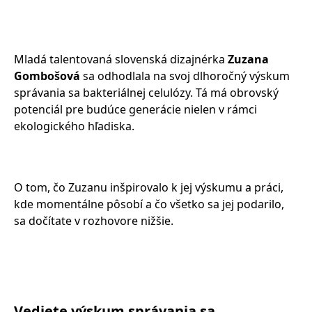
Mladá talentovaná slovenská dizajnérka
Zuzana
Gombošová
sa odhodlala na svoj dlhoročný výskum
správania sa bakteriálnej celulózy. Tá má obrovský
potenciál pre budúce generácie nielen v rámci
ekologického hľadiska.
O tom, čo Zuzanu inšpirovalo k jej výskumu a práci,
kde momentálne pôsobí a čo všetko sa jej podarilo,
sa dočítate v rozhovore nižšie.
Vediete výskum správania sa