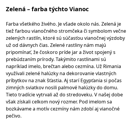
Zelená – farba týchto Vianoc
Farba všetkého živého. Je všade okolo nás. Zelená je
tiež farbou vianočného stromčeka či symbolom večne
zelených rastlín, ktoré sú súčasťou vianočnej výzdoby
už od dávnych čias. Zelené rastliny nám majú
pripomínať, že čoskoro príde jar a život spojený s
prebúdzaním prírody. Takýmito rastlinami sú
napríklad imelo, brečtan alebo cezmína. Už Rimania
využívali zelené halúzky na dekorovanie vlastných
príbytkov na znak šťastia. Aj starí Egypťania si počas
zimných sviatkov nosili palmové halúzky do domu.
Tieto tradície vytrvali až do stredoveku. V našej dobe
však získali celkom nový rozmer. Pod imelom sa
bozkávame a motív cezmíny nám zdobí aj vianočné
pečivo.