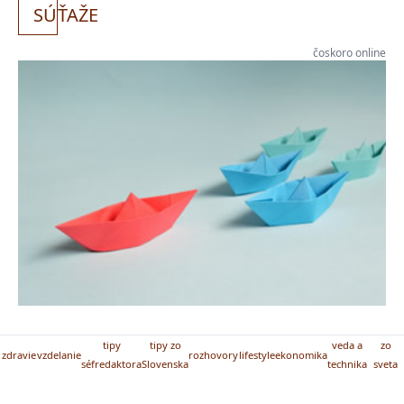
SÚ
ŤAŽE
čoskoro online
tipy
tipy zo
veda a
zo
zdravie
vzdelanie
rozhovory
lifestyle
ekonomika
séfredaktora
Slovenska
technika
sveta