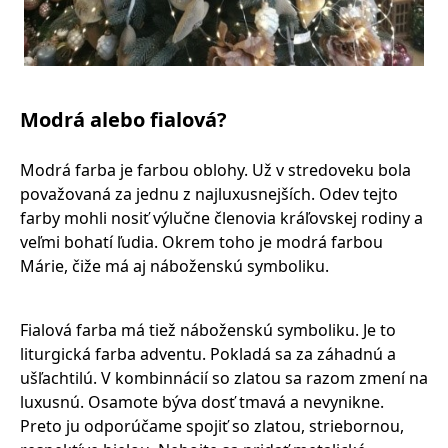
Modrá alebo fialová?
Modrá farba je farbou oblohy. Už v stredoveku bola
považovaná za jednu z najluxusnejších. Odev tejto
farby mohli nosiť výlučne členovia kráľovskej rodiny a
veľmi bohatí ľudia. Okrem toho je modrá farbou
Márie, čiže má aj náboženskú symboliku.
Fialová farba má tiež náboženskú symboliku. Je to
liturgická farba adventu. Pokladá sa za záhadnú a
ušľachtilú. V kombinnácií so zlatou sa razom zmení na
luxusnú. Osamote býva dosť tmavá a nevynikne.
Preto ju odporúčame spojiť so zlatou, striebornou,