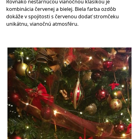
Rovnako nestarnúcou vianočnou klasikou je
kombinácia červenej a bielej. Biela farba ozdôb
dokáže v spojitosti s červenou dodať stromčeku
unikátnu, vianočnú atmosféru.