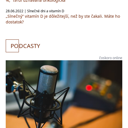
%," tvrdí uznávaná onkologička
28.06.2022 | Slnečné dni a vitamín D
„Slnečný“ vitamín D je dôležitejší, než by ste čakali. Máte ho
dostatok?
PO
DCASTY
čoskoro online