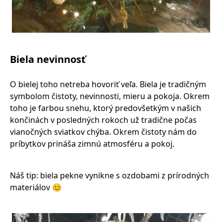
Biela nevinnosť
O bielej toho netreba hovoriť veľa. Biela je tradičným
symbolom čistoty, nevinnosti, mieru a pokoja. Okrem
toho je farbou snehu, ktorý predovšetkým v našich
končinách v posledných rokoch už tradične počas
vianočných sviatkov chýba. Okrem čistoty nám do
príbytkov prináša zimnú atmosféru a pokoj.
Náš tip: biela pekne vynikne s ozdobami z prírodných
materiálov 😊