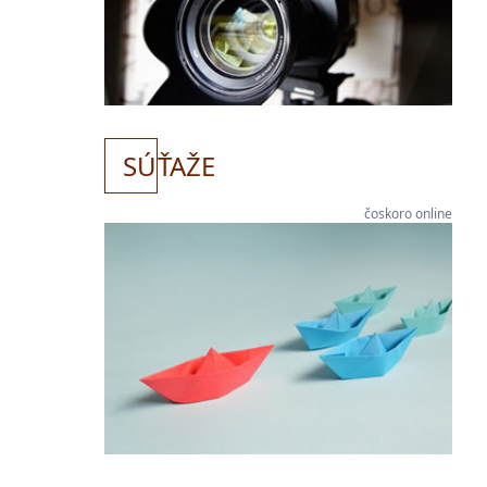
SÚ
ŤAŽE
čoskoro online