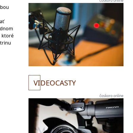
čoskoro online
robou
ať
lednom
, ktoré
trinu
VI
DEOCASTY
čoskoro online