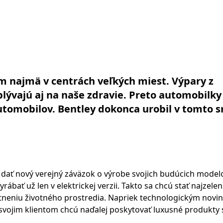
m najmä v centrách veľkých miest. Výpary z
lývajú aj na naše zdravie. Preto automobilky 
utomobilov. Bentley dokonca urobil v tomto 
 dať nový verejný záväzok o výrobe svojich budúcich model
ábať už len v elektrickej verzii. Takto sa chcú stať najzele
itneniu životného prostredia. Napriek technologickým nov
a svojim klientom chcú naďalej poskytovať luxusné produkty 