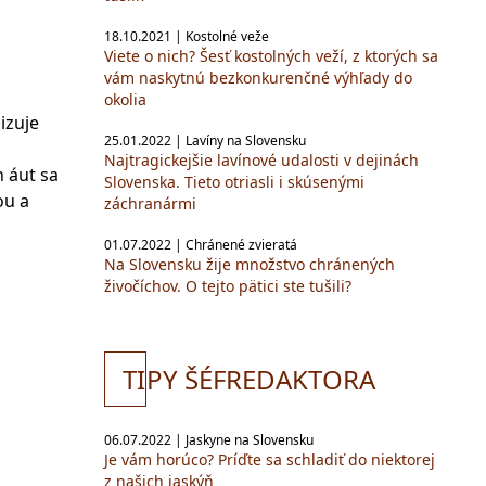
18.10.2021 | Kostolné veže
Viete o nich? Šesť kostolných veží, z ktorých sa
vám naskytnú bezkonkurenčné výhľady do
okolia
izuje
25.01.2022 | Lavíny na Slovensku
Najtragickejšie lavínové udalosti v dejinách
 áut sa
Slovenska. Tieto otriasli i skúsenými
ou a
záchranármi
01.07.2022 | Chránené zvieratá
Na Slovensku žije množstvo chránených
živočíchov. O tejto pätici ste tušili?
TI
PY ŠÉFREDAKTORA
06.07.2022 | Jaskyne na Slovensku
Je vám horúco? Príďte sa schladiť do niektorej
z našich jaskýň