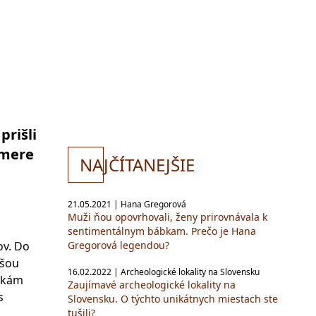
prišli
smere
NA
JČÍTANEJŠIE
21.05.2021 | Hana Gregorová
Muži ňou opovrhovali, ženy prirovnávala k
sentimentálnym bábkam. Prečo je Hana
Gregorová legendou?
ov. Do
nšou
16.02.2022 | Archeologické lokality na Slovensku
inkám
Zaujímavé archeologické lokality na
s
Slovensku. O týchto unikátnych miestach ste
tušili?