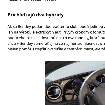
Prichádzajú dva hybridy
Ak sa Bentley podarí dodržať tento sľub, budú jedinou a
len na výrobu elektrických áut. Prvým krokom k tomut
budúceho roka sa dostanú na trh dva modely, ktoré bud
chcú v Bentley zamerať aj na čo najmenšiu hlučnosť ic
nielen pomôžu zlepšiť ovzdušie v centrách miest, ale zá