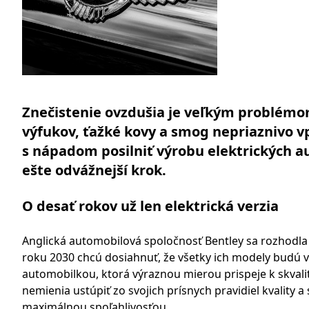
Znečistenie ovzdušia je veľkým problémo
výfukov, ťažké kovy a smog nepriaznivo vp
s nápadom posilniť výrobu elektrických a
ešte odvážnejší krok.
O desať rokov už len elektrická verzia
Anglická automobilová spoločnosť Bentley sa rozhodla
roku 2030 chcú dosiahnuť, že všetky ich modely budú vyr
automobilkou, ktorá výraznou mierou prispeje k skval
nemienia ustúpiť zo svojich prísnych pravidiel kvality 
maximálnou spoľahlivosťou.