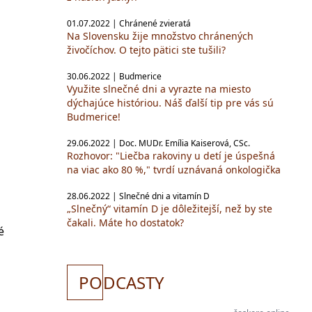
01.07.2022 | Chránené zvieratá
Na Slovensku žije množstvo chránených
živočíchov. O tejto pätici ste tušili?
30.06.2022 | Budmerice
Využite slnečné dni a vyrazte na miesto
dýchajúce históriou. Náš ďalší tip pre vás sú
Budmerice!
29.06.2022 | Doc. MUDr. Emília Kaiserová, CSc.
Rozhovor: "Liečba rakoviny u detí je úspešná
na viac ako 80 %," tvrdí uznávaná onkologička
28.06.2022 | Slnečné dni a vitamín D
„Slnečný“ vitamín D je dôležitejší, než by ste
čakali. Máte ho dostatok?
é
PO
DCASTY