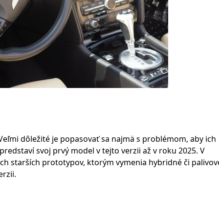
. Veľmi dôležité je popasovať sa najmä s problémom, aby ich
redstaví svoj prvý model v tejto verzii až v roku 2025. V
kých starších prototypov, ktorým vymenia hybridné či palivov
rzii.