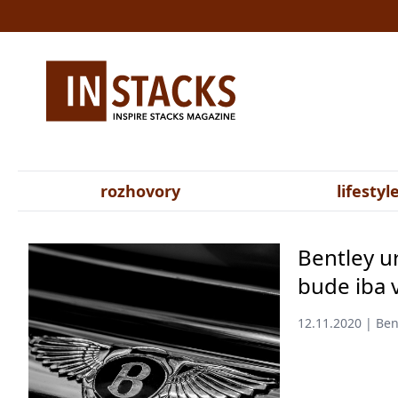
rozhovory
lifestyl
Bentley u
bude iba v
12.11.2020 | Ben