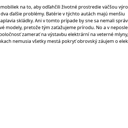
tomobiliek na to, aby odľahčili životné prostredie väčšou vý
dva ďalšie problémy. Batérie v týchto autách majú menšiu
aplavia skládky. Ani v tomto prípade by sne sa nemali správ
vé modely, pretože tým zaťažujeme prírodu. No a v nepos
spoločnosť zamerať na výstavbu elektrární na veterné mlyny
enkach nemusia všetky mestá pokryť obrovský záujem o elek